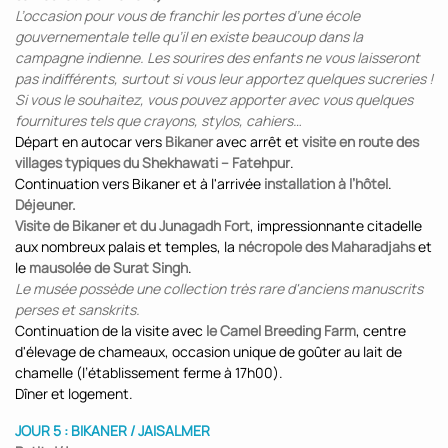
L’occasion pour vous de franchir les portes d’une école
gouvernementale telle qu’il en existe beaucoup dans la
campagne indienne. Les sourires des enfants ne vous laisseront
pas indifférents, surtout si vous leur apportez quelques sucreries !
Si vous le souhaitez, vous pouvez apporter avec vous quelques
fournitures tels que crayons, stylos, cahiers…
Départ en autocar vers
Bikaner
avec arrêt et
visite en route des
villages typiques du Shekhawati – Fatehpur
.
Continuation vers Bikaner et à l'arrivée
installation à l’hôtel
.
Déjeuner.
Visite de Bikaner et du Junagadh Fort
, impressionnante citadelle
aux nombreux palais et temples, la
nécropole des Maharadjahs
et
le
mausolée de Surat Singh
.
Le musée possède une collection très rare d'anciens manuscrits
perses et sanskrits.
Continuation de la visite avec
le Camel Breeding Farm
, centre
d'élevage de chameaux, occasion unique de goûter au lait de
chamelle (l’établissement ferme à 17h00).
Dîner et logement.
JOUR 5 : BIKANER / JAISALMER