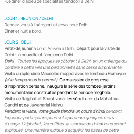
-Le dîner d’adieu de spécialités tandoori à Delhi
JOUR 1 : REUNION / DELHI
Rendez-vous à l’aéroport et envol pour Delhi.
Dîner
et nuit à bord.
JOUR 2 : DELHI
Petit-déjeuner
à bord. Arrivée à Delhi.
Départ pour la visite de
Delhi - la nouvelle et l'ancienne Delhi.
Delhi
- Toutes les époques se côtoient à Delhi, en un mélange qui
confère à cette ville une personnalité sans cesse surprenante.
Visite du splendide Mausolée moghol avec le tombeau Humayun
(si le temps nous le permet)
.
Ce mausolée de grès rose
d'inspiration persane, inaugure la série des tombes-jardins
monumentales construites pendant la période moghole.
Visite de Rajghat et Shantivana
, les sépultures du
Mahatma
Gandhi
et de
Jawaharlal Nehru
.
Pendant la visite, votre guide tiendra un cours d’hindi
pendant
lequel les participants pourront apprendre quelques mots
d’usage. L’alphabet, les chiffres, la syntaxe de l’hindi vous seront
expliqués. Une manière ludique d’acquérir les bases de cette