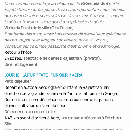
l'Inde. Le monument le plus célèbre est le
Palais des Vents
, à la
façade tarabiscotée, percé d'ouvertures permettant aux femmes
du harem de voir le spectacle dans la rue sans être vues, suggère
le délicat travail en sucre glacé d'un pâtissier de génie.
Visite du Palais de la ville (City Palace).
Il renferme des manuscrits très rares et de merveilleux spécimens
de l'art Rajpoute et Moghol, l'observatoire de Jai Singh II,
construit par ce prince passionné d'astronomie et d'astrologie.
Retour à l'hôtel.
En soirée,
spectacle de danses Rajasthani (privatif).
Dîner et logement.
JOUR 10 : JAIPUR / FATEHPUR SIKRI / AGRA
Petit déjeuner.
Départ en autocar vers
Agra
en quittant le Rajasthan, en
direction de la grande plaine de la Yamuna, affluent du Gange.
Des surfaces semi-désertiques, nous passons aux grandes
plaines cultivées du Nord de l'Inde.
Déjeuner en cours de route.
A 43 km avant d'arriver à Agra,
nous nous arrêterons à Fatehpur
Sikri
.
Cité de grès rouge qui fut la capitale de l'Empire Moghol, sous le