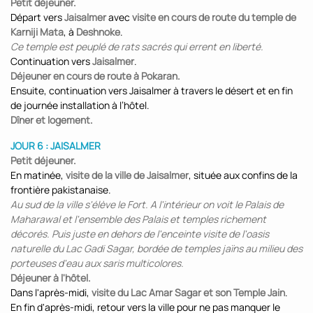
Petit déjeuner.
Départ vers
Jaisalmer
avec
visite en cours de route du temple de
Karniji Mata
, à
Deshnoke
.
Ce temple est peuplé de rats sacrés qui errent en liberté.
Continuation vers
Jaisalmer
.
Déjeuner en cours de route à Pokaran.
Ensuite, continuation vers Jaisalmer à travers le désert et en fin
de journée installation à l’hôtel.
Dîner et logement.
JOUR 6 : JAISALMER
Petit déjeuner.
En matinée,
visite de la ville de Jaisalmer
, située aux confins de la
frontière pakistanaise.
Au sud de la ville s'élève le Fort. A l'intérieur on voit le Palais de
Maharawal et l'ensemble des Palais et temples richement
décorés. Puis juste en dehors de l'enceinte visite de l'oasis
naturelle du Lac Gadi Sagar, bordée de temples jaïns au milieu des
porteuses d'eau aux saris multicolores.
Déjeuner à l'hôtel.
Dans l'après-midi,
visite du Lac Amar Sagar et son Temple Jain
.
En fin d'après-midi, retour vers la ville pour ne pas manquer le