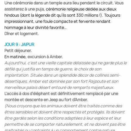
Une cérémonie dans un temple aura lieu pendant le circuit. Vous
assisterez à une puja
, cérémonie religieuse dédiée aux dieux
hindous (dont la légende dit qu’ils sont 330 millions !). Toujours
impressionnant, une foule compacte et fervente rendant
hommage à leur divinité favorite…
Dîner et logement.
JOUR 9 : JAIPUR
Petit déjeuner.
En matinée,
excursion à Amber
.
Aujourd'hui, c’est une vieille capitale délaissée qui ne garde plus le
défilé qui justifia en temps de guerre, le choix de son
implantation. Située dans un splendide décor de collines semi-
désertiques, Amber est dominée par son fort Rajpoute et son
merveilleux palais désert entouré de remparts majestueux.
L'accès à dos d'éléphant est définitivement remplacé par une
montée et descente en Jeep au fort d’Amber.
(Nous croyons que les animaux doivent être traités comme des
êtres sensibles et doivent être respectés et protégés. Ils doivent
être gardés selon les conditions adaptées à leur espèce et leur
permettre de se comporter naturellement, et ne doivent pas être
maltraités ou contraints à un comportement contre nature.