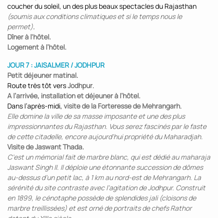
coucher du soleil, un des plus beaux spectacles du Rajasthan
(soumis aux conditions climatiques et si le temps nous le
permet)
.
Dîner à l'hôtel.
Logement à l’hôtel.
JOUR 7 : JAISALMER / JODHPUR
Petit déjeuner matinal.
Route très tôt vers
Jodhpur
.
A l’arrivée, installation et déjeuner à l’hôtel.
Dans l’après-midi,
visite de la Forteresse de Mehrangarh
.
Elle domine la ville de sa masse imposante et une des plus
impressionnantes du Rajasthan. Vous serez fascinés par le faste
de cette citadelle, encore aujourd'hui propriété du Maharadjah.
Visite de Jaswant Thada.
C’est un mémorial fait de marbre blanc, qui est dédié au maharaja
Jaswant Singh II. Il déploie une étonnante succession de dômes
au-dessus d’un petit lac, à 1 km au nord-est de Mehrangarh. La
sérénité du site contraste avec l’agitation de Jodhpur. Construit
en 1899, le cénotaphe possède de splendides jali (cloisons de
marbre treillissées) et est orné de portraits de chefs Rathor