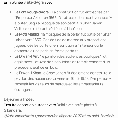
En matinée
visite d'Agra
avec :
Le Fort Rouge d’Agra
- La construction fut entreprise par
l'Empereur Akbar en 1565. D'autres parties sont venues s'y
ajouter jusqu'à l'époque de son petit-fils Shah Jahan.
Visites des différents édifices à l'intérieur.
Le Moti Masjid
, "la mosquée de la perle" fut bâtie par Shah
Jahan vers 1653. Cet édifice de marbre aux proportions
jugées idéales porte une inscription à l'intérieur qui le
compare à une perle de forme parfaite.
Le Diwan-I Am
, "le pavillon des audiences publiques" fut
également l’œuvre de Shah Jahan en remplacement d'un
précédent édifice en bois.
Le Diwan-I Khas
, le Shah Jahan fit également construire le
pavillon des audiences privées en 1636-1637. L'Empereur y
recevait les visiteurs de marque et les ambassadeurs
étrangers.
Déjeuner à l'hôtel.
Ensuite départ en autocar vers
Delhi
avec
arrêt photo à
Sikandara
.
(Note importante : pour tous les départs 2027 et au delà, l'arrêt à