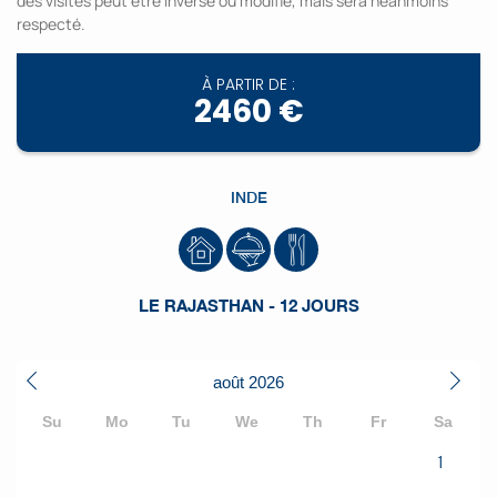
des visites peut être inversé ou modifié, mais sera néanmoins
respecté.
À PARTIR DE :
2460 €
INDE
LE RAJASTHAN - 12 JOURS
août
2026
Su
Mo
Tu
We
Th
Fr
Sa
1