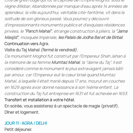
règne d'Akbar. Abandonnée par manque d'eau après 14 années de
splendeur, la ville aujourd’hui, véritable cité-fantôme, vit dans la
solitude de son glorieux passé. Vous pourrez y découvrir
d'impressionnants monuments publics et d'exquises résidences
privées, le
"Panch Mahal"
, étrange construction à piliers, la
"Jama
Masjid"
, mosquée Impériale,
les Palais de Jodha Bai et de Birbal
.
Continuation vers
Agra
.
Visite du Taj Mahal
(fermé le vendredi)
.
Ce monument Moghol fut construit par l'Empereur Shah Jahan à
la mémoire de sa femme
Mumtaz Mahal
, la "dame du Taj". Il est
considéré comme le monument le plus extravagant jamais bâti
par amour, car l'Empereur eut le cœur brisé quand Mumtaz
Mahal, à laquelle il était marié depuis 17 ans, mourut en couches
en 1629 après avoir donné naissance à son 14ème enfant. La
construction du Taj fut entreprise en 1631 et fut achevée en 1653.
Transfert et installation à votre hôtel.
En soirée, vous assisterez à un spectacle de magie (privatif).
Dîner et logement.
JOUR 11 : AGRA / DELHI
Petit déjeuner.