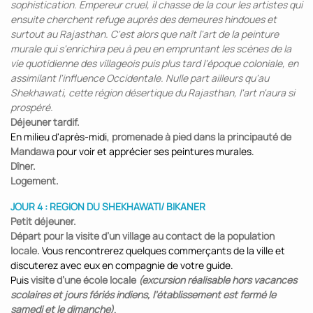
sophistication. Empereur cruel, il chasse de la cour les artistes qui
ensuite cherchent refuge auprès des demeures hindoues et
surtout au Rajasthan. C'est alors que naît l'art de la peinture
murale qui s'enrichira peu à peu en empruntant les scènes de la
vie quotidienne des villageois puis plus tard l'époque coloniale, en
assimilant l'influence Occidentale. Nulle part ailleurs qu'au
Shekhawati, cette région désertique du Rajasthan, l'art n'aura si
prospéré.
Déjeuner tardif.
En milieu d'après-midi,
promenade à pied dans la principauté de
Mandawa
pour voir et apprécier ses peintures murales.
Dîner.
Logement.
JOUR 4 : REGION DU SHEKHAWATI/ BIKANER
Petit déjeuner.
Départ pour la visite d’un village au contact de la population
locale.
Vous rencontrerez quelques commerçants de la ville et
discuterez avec eux en compagnie de votre guide.
Puis
visite d’une école locale
(excursion réalisable hors vacances
scolaires et jours fériés indiens, l’établissement est fermé le
samedi et le dimanche)
.