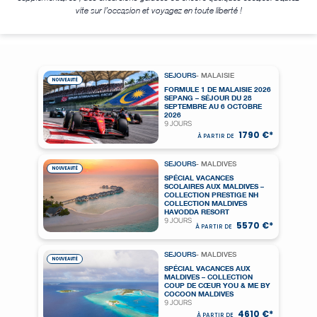
vite sur l’occasion et voyagez en toute liberté !
SEJOURS
- MALAISIE
NOUVEAUTÉ
FORMULE 1 DE MALAISIE 2026
SEPANG – SÉJOUR DU 28
SEPTEMBRE AU 6 OCTOBRE
2026
9 JOURS
1790 €*
À PARTIR DE
SEJOURS
- MALDIVES
NOUVEAUTÉ
SPÉCIAL VACANCES
SCOLAIRES AUX MALDIVES –
COLLECTION PRESTIGE NH
COLLECTION MALDIVES
HAVODDA RESORT
9 JOURS
5570 €*
À PARTIR DE
SEJOURS
- MALDIVES
NOUVEAUTÉ
SPÉCIAL VACANCES AUX
MALDIVES – COLLECTION
COUP DE CŒUR YOU & ME BY
COCOON MALDIVES
9 JOURS
4610 €*
À PARTIR DE