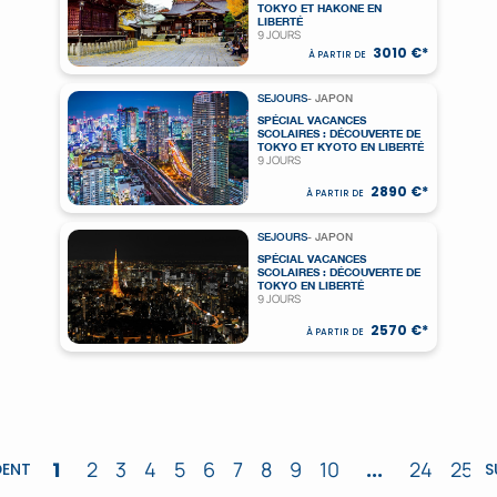
TOKYO ET HAKONE EN
LIBERTÉ
9 JOURS
3010 €*
À PARTIR DE
SEJOURS
- JAPON
SPÉCIAL VACANCES
SCOLAIRES : DÉCOUVERTE DE
TOKYO ET KYOTO EN LIBERTÉ
9 JOURS
2890 €*
À PARTIR DE
SEJOURS
- JAPON
SPÉCIAL VACANCES
SCOLAIRES : DÉCOUVERTE DE
TOKYO EN LIBERTÉ
9 JOURS
2570 €*
À PARTIR DE
1
2
3
4
5
6
7
8
9
10
...
24
25
DENT
S