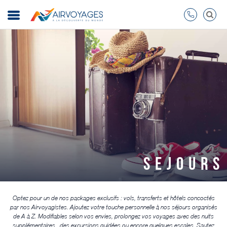
SEJOURS
Optez pour un de nos packages exclusifs : vols, transferts et hôtels concoctés
par nos Airvoyagistes. Ajoutez votre touche personnelle à nos séjours organisés
de A à Z. Modifiables selon vos envies, prolongez vos voyages avec des nuits
supplémentaires , des excursions guidées ou encore quelques escales. Sautez