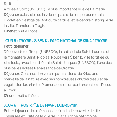
Split.
Arrivée à Split (UNESCO), la plus importante ville de Dalmatie.
Déjeuner
puis visite de la ville : le palais de l’empereur romain
Dioclétien, vestige de l’Antiquité tardive, et le centre historique de
la ville. Transfert à Trogir.
Dîner
et nuit à l’hôtel.
JOUR 5 : TROGIR / ŠIBENIK / PARC NATIONAL DE KRKA / TROGIR
Petit-déjeuner
.
Découverte de Trogir (UNESCO), la cathédrale Saint-Laurent et
le monastère Saint-Nicolas. Route vers Šibenik, ville fortifiée du
xie siècle, avec la cathédrale Saint-Jacques (UNESCO), l’une des
plus belles églises Renaissance de Croatie.
Déjeuner
. Continuation vers le parc national de Krka, une
merveille de la nature avec ses nombreuses chutes d’eau et sa
végétation luxuriante. Promenade sur les pontons en bois. Retour
à Trogir.
Dîner
et nuit à l’hôtel.
JOUR 6 : TROGIR / ÎLE DE HVAR / DUBROVNIK
Petit-déjeuner
. Journée consacrée à la découverte de l’île.
Traversée et visite de la ville de Hvar au riche patrimoine