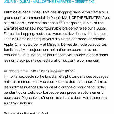
JOUR 6 – DUBAÏ - MALL OF THE EMIRATES + DESERT 4X4
Petit-déjeuner
à l’hôtel. Matinée shopping dans le deuxième plus
grand centre commercial de Dubaï : MALL OF THE EMIRATES. Avec
sa piste de ski, son cinéma et ses 560 magasins, le Mall of the
Emirates est un lieu incontournable lors de votre séjour à Dubaï.
Faites du shopping, restaurez-vous ou allez découvrir le fameux
Fashion Dôme dans lequel vous trouverez des marques comme
Apple, Chanel, Burberry et Missoni. Défilés de mode ou activités
familiales, il y a toujours une animation en cours au rez-de-
chaussée. Pour une pause gourmande, vous aurez le choix parmi
les nombreux points de restauration du centre commercial.
Au programme -
Safari dans le désert en 4*4
Immortalisez cette sortie lors d’arrêts photos dans des paysages
naturels mémorables. Vous serez face à des chameaux. Admirez
les sublimes nuances de rouge et d’orange du coucher du soleil,
pendant qu’un délicieux barbecue sera préparé spécialement
pour vous. Dégustez le
dîner
en assistant à des divertissements
au camp Bédouin.
Retour et nuit à votre hôtel.