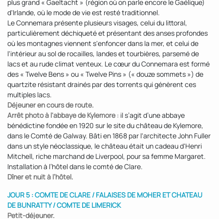
plus grand « Gaeltacht » (région où on parle encore le Gaélique)
d'Irlande, où le mode de vie est resté traditionnel.
Le Connemara présente plusieurs visages, celui du littoral,
particulièrement déchiqueté et présentant des anses profondes
où les montagnes viennent s'enfoncer dans la mer, et celui de
l'intérieur au sol de rocailles, landes et tourbières, parsemé de
lacs et au rude climat venteux. Le cœur du Connemara est formé
des « Twelve Bens » ou « Twelve Pins » (« douze sommets ») de
quartzite résistant drainés par des torrents qui génèrent ces
multiples lacs.
Déjeuner en cours de route.
Arrêt photo à l'abbaye de Kylemore
: il s’agit d’une abbaye
bénédictine fondée en 1920 sur le site du château de Kylemore,
dans le Comté de Galway. Bâti en 1868 par l'architecte John Fuller
dans un style néoclassique, le château était un cadeau d'Henri
Mitchell, riche marchand de Liverpool, pour sa femme Margaret.
Installation à l’hôtel dans le comté de Clare.
Dîner et nuit à l’hôtel.
JOUR 5 : COMTE DE CLARE / FALAISES DE MOHER ET CHATEAU
DE BUNRATTY / COMTE DE LIMERICK
Petit-déjeuner.