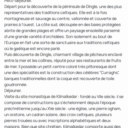
Petit-déjeuner.
Départ pour la découverte de la péninsule de Dingle
, une des plus
représentatives des traditions celtiques. Elle est à la fois
montagneuse et sauvage au centre, vallonnée et couverte de
prairies à l'ouest. La côte sud, découpée en des baies protégées
abrite de grandes plages et offre un paysage ensoleillé parsemé
d'une grande variété d'orchidées. Son isolement au bout de
l'Europe en fait une sorte de sanctuaire aux traditions celtiques
où le gaélique est encore parlé.
Puis découverte de Dingle, charmant village de pêcheurs enclavé
entre la mer et les collines, réputé pour ses restaurants de fruits
de mer.
Il possède un petit centre coloré très pittoresque dont
une des spécialités est la construction des célèbres "Curraghs",
barques traditionnelles dont la coque est recouverte de toile
goudronnée.
Déjeuner.
Visite du site monastique de Kilmalkedar
: fondé au VIIe siècle, il se
compose de constructions qui s'échelonnent depuis l'époque
préchrétienne jusqu'au XVe siècle : une église, une pierre ogham,
un oratoire, un cadran solaire, des croix celtiques, plusieurs
pierres trouées ou avec inscriptions alphabétiques et deux
maisons. Bien que site chrétien, Kilmalkedar comporte aussi des