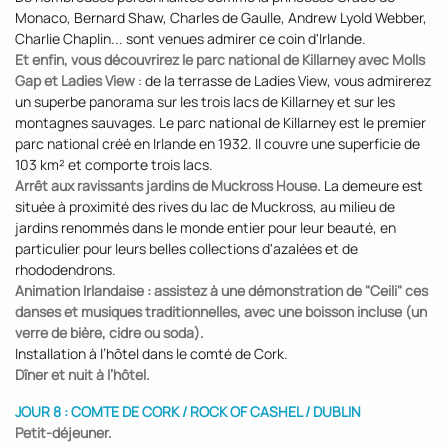
Monaco, Bernard Shaw, Charles de Gaulle, Andrew Lyold Webber,
Charlie Chaplin... sont venues admirer ce coin d'Irlande.
Et enfin, vous découvrirez le parc national de Killarney avec Molls
Gap et Ladies View
: de la terrasse de Ladies View, vous admirerez
un superbe panorama sur les trois lacs de Killarney et sur les
montagnes sauvages. Le parc national de Killarney est le premier
parc national créé en Irlande en 1932. Il couvre une superficie de
103 km² et comporte trois lacs.
Arrêt aux ravissants jardins de Muckross House.
La demeure est
située à proximité des rives du lac de Muckross, au milieu de
jardins renommés dans le monde entier pour leur beauté, en
particulier pour leurs belles collections d'azalées et de
rhododendrons.
Animation Irlandaise : assistez à une démonstration de "Ceili" ces
danses et musiques traditionnelles, avec une boisson incluse (un
verre de bière, cidre ou soda).
Installation à l’hôtel dans le comté de Cork.
Dîner et nuit à l’hôtel.
JOUR 8 : COMTE DE CORK / ROCK OF CASHEL / DUBLIN
Petit-déjeuner.