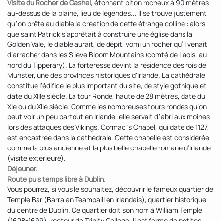
Visite du Rocher de Cashel
, étonnant piton rocheux à 90 mètres
au-dessus de la plaine, lieu de légendes... Il se trouve justement
quʼon prête au diable la création de cette étrange colline : alors
que saint Patrick s’apprêtait à construire une église dans la
Golden Vale, le diable aurait, de dépit, vomi un rocher qu’il venait
d’arracher dans les Slieve Bloom Mountains (comté de Laois, au
nord du Tipperary). La forteresse devint la résidence des rois de
Munster, une des provinces historiques d’Irlande. La cathédrale
constitue l’édifice le plus important du site, de style gothique et
date du XIIIe siècle. La tour Ronde, haute de 28 mètres, date du
XIe ou du XIIe siècle. Comme les nombreuses tours rondes qu’on
peut voir un peu partout en Irlande, elle servait dʼabri aux moines
lors des attaques des Vikings. Cormacʼs Chapel, qui date de 1127,
est encastrée dans la cathédrale. Cette chapelle est considérée
comme la plus ancienne et la plus belle chapelle romane d’Irlande
(visite extérieure).
Déjeuner.
Route puis temps libre à Dublin.
Vous pourrez, si vous le souhaitez, découvrir le fameux quartier de
Temple Bar (Barra an Teampaill en irlandais), quartier historique
du centre de Dublin. Ce quartier doit son nom à William Temple
(1628-1699), recteur de Trinity College. Il est formé de petites