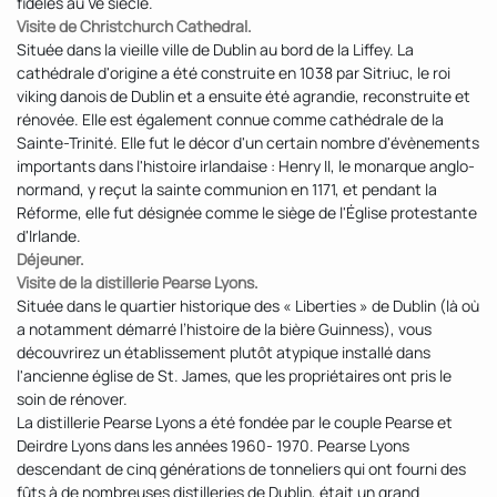
fidèles au Ve siècle.
Visite de Christchurch Cathedral.
Située dans la vieille ville de Dublin au bord de la Liffey. La
cathédrale d'origine a été construite en 1038 par Sitriuc, le roi
viking danois de Dublin et a ensuite été agrandie, reconstruite et
rénovée. Elle est également connue comme cathédrale de la
Sainte-Trinité. Elle fut le décor d'un certain nombre d'évènements
importants dans l'histoire irlandaise : Henry II, le monarque anglo-
normand, y reçut la sainte communion en 1171, et pendant la
Réforme, elle fut désignée comme le siège de l'Église protestante
d'Irlande.
Déjeuner.
Visite de la distillerie Pearse Lyons.
Située dans le quartier historique des « Liberties » de Dublin (là où
a notamment démarré l’histoire de la bière Guinness), vous
découvrirez un établissement plutôt atypique installé dans
l'ancienne église de St. James, que les propriétaires ont pris le
soin de rénover.
La distillerie Pearse Lyons a été fondée par le couple Pearse et
Deirdre Lyons dans les années 1960- 1970. Pearse Lyons
descendant de cinq générations de tonneliers qui ont fourni des
fûts à de nombreuses distilleries de Dublin, était un grand