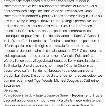
entourés de montagnes aux pentes escarpées, puis vous
traverserez des vallées aux innombrables lacs et rivières, vous
apercevrez des plages de sable et de hautes falaises. Vous
traverserez de nombreux petits villages comme Killorglin, situé au
cœur du Kerry, le long du fleuve Laune. Killorglin perché sur une
colline est réputé pour son festival : le Puck Fair, la fête des
boucs. Puis, Cahirciveen, connue pour ses nombreux sites
historiques et pour être le lieu de naissance de Daniel OʼConnell,
le "libérateur" de l'Irlande. La mémoire de cet homme politique est
si forte que la très belle église paroissiale fut construite à
lʼoccasion du centenaire de sa naissance, en 1775. C'est l'une des
trois églises au monde à porter le nom d’un laïc. Puis, arrêt à
Waterville, un petit village du sud-ouest du Kerry, dans la baie de
Ballinskellig. Une statue rend hommage à Charlie Chaplin qui
passa, avec sa famille, de nombreuses vacances dans cette
station balnéaire. Elle continue d’attirer de nombreuses célébrités
comme récemment Tiger Woods, Michael Douglas et Catherine
Zeta Jones.
Déjeuner.
Puis découverte du village typique de Sneem.
Récemment, il fut le
gagnant au concours « Tidy Towns » (la ville la mieux entretenue).
De nombreuses personnalités comme la princesse Grace de