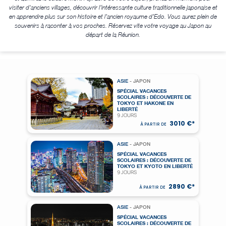
visiter d'anciens villages, découvrir l’intéressante culture traditionnelle japonaise et
en apprendre plus sur son histoire et l’ancien royaume d’Edo. Vous aurez plein de
souvenirs à raconter à vos proches. Réservez vite votre voyage au Japon au
départ de la Réunion.
ASIE
- JAPON
SPÉCIAL VACANCES
SCOLAIRES : DÉCOUVERTE DE
TOKYO ET HAKONE EN
LIBERTÉ
9 JOURS
3010 €*
À PARTIR DE
ASIE
- JAPON
SPÉCIAL VACANCES
SCOLAIRES : DÉCOUVERTE DE
TOKYO ET KYOTO EN LIBERTÉ
9 JOURS
2890 €*
À PARTIR DE
ASIE
- JAPON
SPÉCIAL VACANCES
SCOLAIRES : DÉCOUVERTE DE