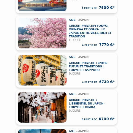
7600 €*
À PARTIR DE
ASIE
- JAPON
CIRCUIT PRIVATIF: TOKYO,
OKINAWA ET OSAKA : LE
JAPON ENTRE VILLE, MER ET
TRADITION
11 JOURS
7770 €*
À PARTIR DE
ASIE
- JAPON
CIRCUIT PRIVATIF : ENTRE
FUTUR ET TRADITIONS :
TOKYO ET SAPPORO
9 JOURS
6730 €*
À PARTIR DE
ASIE
- JAPON
CIRCUIT PRIVATIF :
L'ESSENTIEL DU JAPON -
TOKYO ET OSAKA
9 JOURS
6700 €*
À PARTIR DE
ASIE
- JAPON