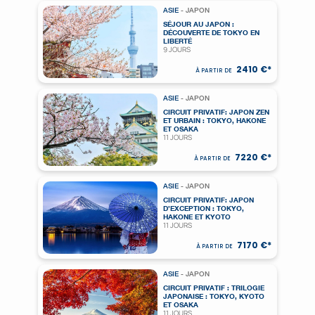
ASIE
- JAPON
SÉJOUR AU JAPON :
DÉCOUVERTE DE TOKYO EN
LIBERTÉ
9 JOURS
2410 €*
À PARTIR DE
ASIE
- JAPON
CIRCUIT PRIVATIF: JAPON ZEN
ET URBAIN : TOKYO, HAKONE
ET OSAKA
11 JOURS
7220 €*
À PARTIR DE
ASIE
- JAPON
CIRCUIT PRIVATIF: JAPON
D’EXCEPTION : TOKYO,
HAKONE ET KYOTO
11 JOURS
7170 €*
À PARTIR DE
ASIE
- JAPON
CIRCUIT PRIVATIF : TRILOGIE
JAPONAISE : TOKYO, KYOTO
ET OSAKA
11 JOURS