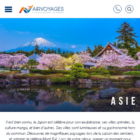
ASIE
Il est bien connu, le Japon est célèbre pour son exubérance, ses villes animées, la
culture manga, et bien d’autres. Ses villes sont lumineuses et sa gastronomie hors
du commun. Découvrez de magnifiques paysages lors de la saison des cerisiers,
et admirez le célèbre Mont Fuji. Lors de votre séjour, prenez un moment pour