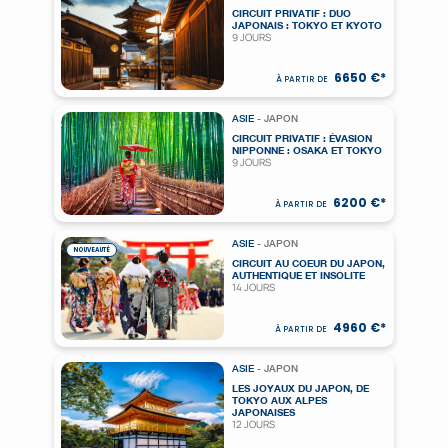
CIRCUIT PRIVATIF : DUO
JAPONAIS : TOKYO ET KYOTO
9 JOURS
6650 €*
À PARTIR DE
ASIE
- JAPON
CIRCUIT PRIVATIF : ÉVASION
NIPPONNE : OSAKA ET TOKYO
9 JOURS
6200 €*
À PARTIR DE
ASIE
- JAPON
NOUVEAUTÉ
CIRCUIT AU COEUR DU JAPON,
AUTHENTIQUE ET INSOLITE
14 JOURS
4960 €*
À PARTIR DE
ASIE
- JAPON
LES JOYAUX DU JAPON, DE
TOKYO AUX ALPES
JAPONAISES
12 JOURS