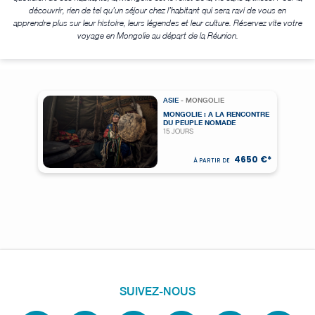
découvrir, rien de tel qu’un séjour chez l’habitant qui sera ravi de vous en
apprendre plus sur leur histoire, leurs légendes et leur culture. Réservez vite votre
voyage en Mongolie au départ de la Réunion.
ASIE
- MONGOLIE
MONGOLIE : A LA RENCONTRE
DU PEUPLE NOMADE
15 JOURS
4650 €*
À PARTIR DE
SUIVEZ-NOUS