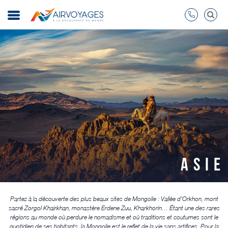
ASIE
Partez à la découverte des plus beaux sites de Mongolie : Vallée d’Orkhon, mont
sacré Zorgol Khairkhan, monastère Erdene Zuu, Kharkhorin… Étant une des rares
régions au monde où perdure le nomadisme et où traditions et coutumes sont le
quotidien de ses habitants, la Mongolie est le reflet de la vie sans artifices. Pour la