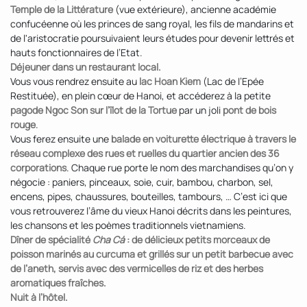
Temple de la Littérature
(vue extérieure), ancienne académie
confucéenne où les princes de sang royal, les fils de mandarins et
de l'aristocratie poursuivaient leurs études pour devenir lettrés et
hauts fonctionnaires de l’Etat.
Déjeuner dans un restaurant local.
Vous vous rendrez ensuite au
lac Hoan Kiem
(Lac de l’Epée
Restituée), en plein cœur de Hanoi, et accéderez à la petite
pagode Ngoc Son sur l’îlot de la Tortue
par un joli
pont de bois
rouge
.
Vous ferez ensuite une
balade en voiturette électrique à travers le
réseau complexe des rues et ruelles du quartier ancien des 36
corporations
. Chaque rue porte le nom des marchandises qu’on y
négocie : paniers, pinceaux, soie, cuir, bambou, charbon, sel,
encens, pipes, chaussures, bouteilles, tambours, … C’est ici que
vous retrouverez l’âme du vieux Hanoi décrits dans les peintures,
les chansons et les poèmes traditionnels vietnamiens.
Dîner de spécialité
Cha Cá
: de délicieux petits morceaux de
poisson marinés au curcuma et grillés sur un petit barbecue avec
de l’aneth, servis avec des vermicelles de riz et des herbes
aromatiques fraîches.
Nuit à l’hôtel.