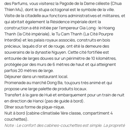
des Parfums, vous visiterez la
Pagode de la Dame céleste (Chua
Thien Mu)
, dont le stupa octogonal est le symbole de la ville.
Visite de la citadelle
aux fonctions administratives et militaires, et
qui abritait également la Résidence impériale dont la
construction a été initiée par l’empereur Gia Long : le Hoang
Thanh (la Cité impériale), le Tu Cam Thanh (La Cité Pourpre
Interdite) et les palais royaux associés, construits en bois
précieux, laqués d’or et de rouge, ont été la demeure des
souverains de la dynastie Nguyen. Cette cité fortifiée est
entourée de larges douves sur un périmètre de 10 kilomètres,
protégée par des murs de 6 mètres de haut et qui atteignent
parfois 20 mètres de large.
Déjeuner dans un restaurant local.
Promenade au marché Dong Ba
, toujours très animé et qui
propose une large palette de produits locaux.
Transfert à la gare de Hué et embarquement pour un train de nuit
en direction de Hanoi (pas de guide à bord).
Dîner sous forme de pique-nique.
Nuit à bord (cabine climatisée 1ère classe, compartiment 4
couchettes).
Note : Le confort des cabines-couchettes est simple. La propreté