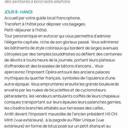
des sanitaires à bord reste aléatoire.
JOUR 8 : HANOI
Accueil par votre guide local francophone.
Transfert à l'hôtel pour déposer vos bagages.
Petit-déjeuner à l’hôtel.
Tour panoramique en autocar
qui vous permettra d’admirer
l’élégante capitale, riche de son glorieux passé.
Vous admirerez
les bâtiments de style coloniaux
qui bordent de larges avenues
côtoyées par des temples bouddhistes où défilent des centaines
de dévots à toute heure de la journée, portant leurs plateaux
d’offrandes et des brassées de bâtons d’encens…
Vous
apercevrez l’imposant Opéra
entouré des anciens palaces
mythiques du quartier français, symboles de l’opulence d’une
autre époque. Vous emprunterez ensuite les grands boulevards
envahis par les nuées de bicyclettes et de cyclomoteurs
pétaradants, les vendeurs ambulants coiffés de leurs chapeaux
coniques transportant sur leurs épaules leurs palanches garnies,
les citadins branchés attablés aux terrasses des cafés…
Arrêt devant l’imposant mausolée de l’ancien président Hô Chi
Minh
(vue extérieure), à la
pagode au Pilier Unique
(vue
extérieure) en forme de lotus posé sur un petit étang et au