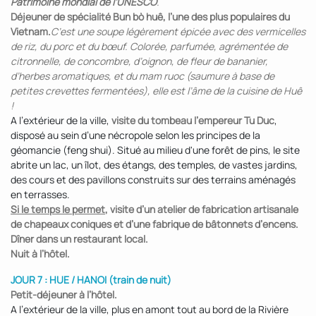
Patrimoine mondial de l’UNESCO
.
Déjeuner de spécialité Bun bò huê, l’une des plus populaires du
Vietnam.
C’est une soupe légèrement épicée avec des vermicelles
de riz, du porc et du bœuf. Colorée, parfumée, agrémentée de
citronnelle, de concombre, d’oignon, de fleur de bananier,
d’herbes aromatiques, et du mam ruoc (saumure à base de
petites crevettes fermentées), elle est l’âme de la cuisine de Huê
!
A l’extérieur de la ville,
visite du tombeau l’empereur Tu Duc
,
disposé au sein d’une nécropole selon les principes de la
géomancie (feng shui). Situé au milieu d'une forêt de pins, le site
abrite un lac, un îlot, des étangs, des temples, de vastes jardins,
des cours et des pavillons construits sur des terrains aménagés
en terrasses.
Si le temps le permet
, visite d’un atelier de fabrication artisanale
de chapeaux coniques et d’une fabrique de bâtonnets d’encens.
Dîner dans un restaurant local.
Nuit à l’hôtel.
JOUR 7 : HUE / HANOI (train de nuit)
Petit-déjeuner à l’hôtel.
A l’extérieur de la ville, plus en amont tout au bord de la Rivière