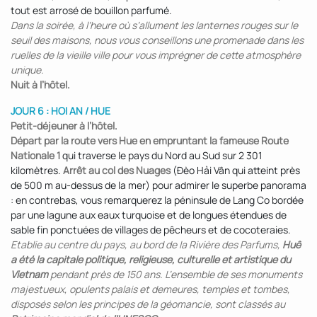
tout est arrosé de bouillon parfumé.
Dans la soirée, à l’heure où s’allument les lanternes rouges sur le
seuil des maisons, nous vous conseillons une promenade dans les
ruelles de la vieille ville pour vous imprégner de cette atmosphère
unique.
Nuit à l’hôtel.
JOUR 6 : HOI AN / HUE
Petit-déjeuner à l’hôtel.
Départ par la route vers Hue en empruntant la fameuse Route
Nationale 1
qui traverse le pays du Nord au Sud sur 2 301
kilomètres.
Arrêt au col des Nuages
(Đèo Hải Vân qui atteint près
de 500 m au-dessus de la mer) pour admirer le superbe panorama
: en contrebas, vous remarquerez la péninsule de Lang Co bordée
par une lagune aux eaux turquoise et de longues étendues de
sable fin ponctuées de villages de pêcheurs et de cocoteraies.
Etablie au centre du pays, au bord de la Rivière des Parfums,
Huê
a été la capitale politique, religieuse, culturelle et artistique du
Vietnam
pendant près de 150 ans. L’ensemble de ses monuments
majestueux, opulents palais et demeures, temples et tombes,
disposés selon les principes de la géomancie, sont classés au