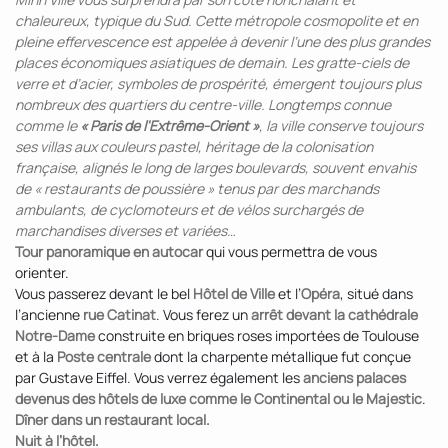
chaleureux, typique du Sud. Cette métropole cosmopolite et en
pleine effervescence est appelée à devenir l’une des plus grandes
places économiques asiatiques de demain. Les gratte-ciels de
verre et d’acier, symboles de prospérité, émergent toujours plus
nombreux des quartiers du centre-ville. Longtemps connue
comme le
« Paris de l'Extrême-Orient »
, la ville conserve toujours
ses villas aux couleurs pastel, héritage de la colonisation
française, alignés le long de larges boulevards, souvent envahis
de « restaurants de poussière » tenus par des marchands
ambulants, de cyclomoteurs et de vélos surchargés de
marchandises diverses et variées…
Tour panoramique en autocar
qui vous permettra de vous
orienter.
Vous passerez devant le bel
Hôtel de Ville
et l’
Opéra
, situé dans
l’ancienne
rue Catinat
. Vous ferez un
arrêt devant la cathédrale
Notre-Dame
construite en briques roses importées de Toulouse
et à la
Poste centrale
dont la charpente métallique fut conçue
par Gustave Eiffel. Vous verrez également les
anciens palaces
devenus des hôtels de luxe comme le Continental ou le Majestic
.
Dîner dans un restaurant local.
Nuit à l’hôtel.