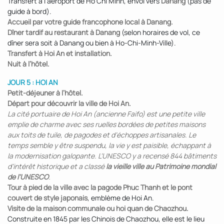
Transfert à l’aéroport de Ho Chi Minh, envol vers
Danang
(pas de
guide à bord).
Accueil par votre guide francophone local à Danang.
Dîner tardif au restaurant à Danang
(selon horaires de vol, ce
dîner sera soit à Danang ou bien à Ho-Chi-Minh-Ville).
Transfert à Hoi An et installation.
Nuit à l’hôtel.
JOUR 5 : HOI AN
Petit-déjeuner à l’hôtel.
Départ pour découvrir la ville de Hoi An.
La cité portuaire de Hoi An (ancienne Faifo) est une petite ville
emplie de charme avec ses ruelles bordées de petites maisons
aux toits de tuile, de pagodes et d’échoppes artisanales. Le
temps semble y être suspendu, la vie y est paisible, échappant à
la modernisation galopante. L’UNESCO y a recensé 844 bâtiments
d’intérêt historique et a classé
la vieille ville au Patrimoine mondial
de l’UNESCO
.
Tour à pied de la ville avec la pagode Phuc Thanh et le pont
couvert de style japonais
, emblème de Hoi An.
Visite de la maison communale ou hoi quan de Chaozhou.
Construite en 1845 par les Chinois de Chaozhou, elle est le lieu