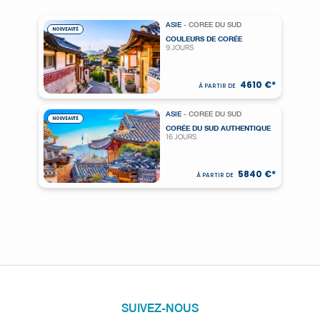
ASIE
- COREE DU SUD
NOUVEAUTÉ
COULEURS DE CORÉE
9 JOURS
4610 €*
À PARTIR DE
ASIE
- COREE DU SUD
NOUVEAUTÉ
CORÉE DU SUD AUTHENTIQUE
16 JOURS
5840 €*
À PARTIR DE
SUIVEZ-NOUS