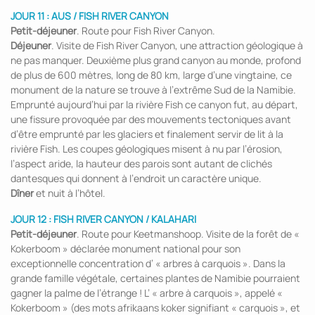
JOUR 11 : AUS / FISH RIVER CANYON
Petit-déjeuner
. Route pour Fish River Canyon.
Déjeuner
. Visite de Fish River Canyon, une attraction géologique à
ne pas manquer. Deuxième plus grand canyon au monde, profond
de plus de 600 mètres, long de 80 km, large d’une vingtaine, ce
monument de la nature se trouve à l’extrême Sud de la Namibie.
Emprunté aujourd’hui par la rivière Fish ce canyon fut, au départ,
une fissure provoquée par des mouvements tectoniques avant
d’être emprunté par les glaciers et finalement servir de lit à la
rivière Fish. Les coupes géologiques misent à nu par l’érosion,
l’aspect aride, la hauteur des parois sont autant de clichés
dantesques qui donnent à l’endroit un caractère unique.
Dîner
et nuit à l’hôtel.
JOUR 12 : FISH RIVER CANYON / KALAHARI
Petit-déjeuner
. Route pour Keetmanshoop. Visite de la forêt de «
Kokerboom » déclarée monument national pour son
exceptionnelle concentration d’ « arbres à carquois ». Dans la
grande famille végétale, certaines plantes de Namibie pourraient
gagner la palme de l’étrange ! L’ « arbre à carquois », appelé «
Kokerboom » (des mots afrikaans koker signifiant « carquois », et