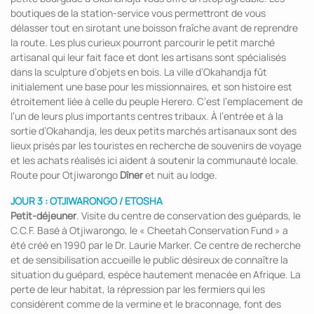
boutiques de la station-service vous permettront de vous
délasser tout en sirotant une boisson fraîche avant de reprendre
la route. Les plus curieux pourront parcourir le petit marché
artisanal qui leur fait face et dont les artisans sont spécialisés
dans la sculpture d’objets en bois. La ville d’Okahandja fût
initialement une base pour les missionnaires, et son histoire est
étroitement liée à celle du peuple Herero. C’est l’emplacement de
l’un de leurs plus importants centres tribaux. À l’entrée et à la
sortie d’Okahandja, les deux petits marchés artisanaux sont des
lieux prisés par les touristes en recherche de souvenirs de voyage
et les achats réalisés ici aident à soutenir la communauté locale.
Route pour Otjiwarongo
Dîner
et nuit au lodge.
JOUR 3 : OTJIWARONGO / ETOSHA
Petit-déjeuner
. Visite du centre de conservation des guépards, le
C.C.F. Basé à Otjiwarongo, le « Cheetah Conservation Fund » a
été créé en 1990 par le Dr. Laurie Marker. Ce centre de recherche
et de sensibilisation accueille le public désireux de connaître la
situation du guépard, espèce hautement menacée en Afrique. La
perte de leur habitat, la répression par les fermiers qui les
considèrent comme de la vermine et le braconnage, font des