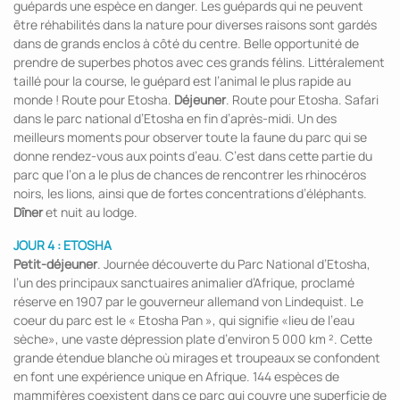
guépards une espèce en danger. Les guépards qui ne peuvent
être réhabilités dans la nature pour diverses raisons sont gardés
dans de grands enclos à côté du centre. Belle opportunité de
prendre de superbes photos avec ces grands félins. Littéralement
taillé pour la course, le guépard est l’animal le plus rapide au
monde ! Route pour Etosha.
Déjeuner
. Route pour Etosha. Safari
dans le parc national d’Etosha en fin d’après-midi. Un des
meilleurs moments pour observer toute la faune du parc qui se
donne rendez-vous aux points d’eau. C’est dans cette partie du
parc que l’on a le plus de chances de rencontrer les rhinocéros
noirs, les lions, ainsi que de fortes concentrations d’éléphants.
Dîner
et nuit au lodge.
JOUR 4 : ETOSHA
Petit-déjeuner
. Journée découverte du Parc National d’Etosha,
l’un des principaux sanctuaires animalier d’Afrique, proclamé
réserve en 1907 par le gouverneur allemand von Lindequist. Le
coeur du parc est le « Etosha Pan », qui signifie «lieu de l’eau
sèche», une vaste dépression plate d’environ 5 000 km ². Cette
grande étendue blanche où mirages et troupeaux se confondent
en font une expérience unique en Afrique. 144 espèces de
mammifères coexistent dans ce parc qui couvre une superficie de