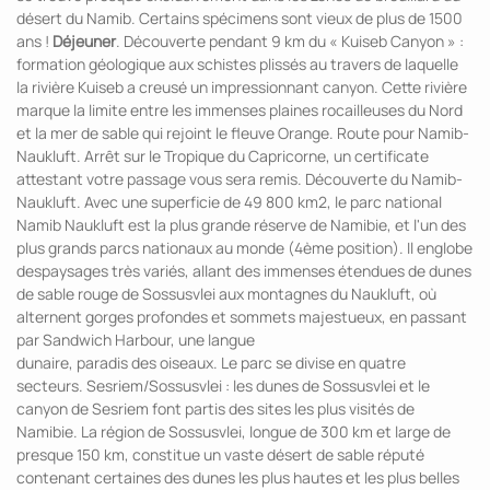
désert du Namib. Certains spécimens sont vieux de plus de 1500
ans !
Déjeuner
. Découverte pendant 9 km du « Kuiseb Canyon » :
formation géologique aux schistes plissés au travers de laquelle
la rivière Kuiseb a creusé un impressionnant canyon. Cette rivière
marque la limite entre les immenses plaines rocailleuses du Nord
et la mer de sable qui rejoint le fleuve Orange. Route pour Namib-
Naukluft. Arrêt sur le Tropique du Capricorne, un certificate
attestant votre passage vous sera remis. Découverte du Namib-
Naukluft. Avec une superficie de 49 800 km2, le parc national
Namib Naukluft est la plus grande réserve de Namibie, et l'un des
plus grands parcs nationaux au monde (4ème position). Il englobe
despaysages très variés, allant des immenses étendues de dunes
de sable rouge de Sossusvlei aux montagnes du Naukluft, où
alternent gorges profondes et sommets majestueux, en passant
par Sandwich Harbour, une langue
dunaire, paradis des oiseaux. Le parc se divise en quatre
secteurs. Sesriem/Sossusvlei : les dunes de Sossusvlei et le
canyon de Sesriem font partis des sites les plus visités de
Namibie. La région de Sossusvlei, longue de 300 km et large de
presque 150 km, constitue un vaste désert de sable réputé
contenant certaines des dunes les plus hautes et les plus belles