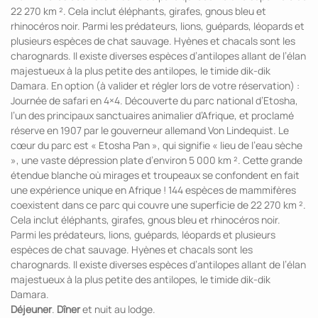
22 270 km ². Cela inclut éléphants, girafes, gnous bleu et
rhinocéros noir. Parmi les prédateurs, lions, guépards, léopards et
plusieurs espèces de chat sauvage. Hyènes et chacals sont les
charognards. Il existe diverses espèces d’antilopes allant de l’élan
majestueux à la plus petite des antilopes, le timide dik-dik
Damara. En option (à valider et régler lors de votre réservation) :
Journée de safari en 4×4. Découverte du parc national d’Etosha,
l’un des principaux sanctuaires animalier d’Afrique, et proclamé
réserve en 1907 par le gouverneur allemand Von Lindequist. Le
cœur du parc est « Etosha Pan », qui signifie « lieu de l’eau sèche
», une vaste dépression plate d’environ 5 000 km ². Cette grande
étendue blanche où mirages et troupeaux se confondent en fait
une expérience unique en Afrique ! 144 espèces de mammifères
coexistent dans ce parc qui couvre une superficie de 22 270 km ².
Cela inclut éléphants, girafes, gnous bleu et rhinocéros noir.
Parmi les prédateurs, lions, guépards, léopards et plusieurs
espèces de chat sauvage. Hyènes et chacals sont les
charognards. Il existe diverses espèces d’antilopes allant de l’élan
majestueux à la plus petite des antilopes, le timide dik-dik
Damara.
Déjeuner
.
Dîner
et nuit au lodge.