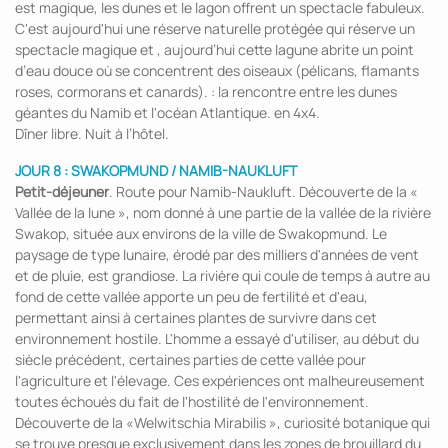
est magique, les dunes et le lagon offrent un spectacle fabuleux.
C'est aujourd'hui une réserve naturelle protégée qui réserve un
spectacle magique et , aujourd’hui cette lagune abrite un point
d’eau douce où se concentrent des oiseaux (pélicans, flamants
roses, cormorans et canards). : la rencontre entre les dunes
géantes du Namib et l'océan Atlantique. en 4x4.
Dîner libre. Nuit à l’hôtel.
JOUR 8 : SWAKOPMUND / NAMIB-NAUKLUFT
Petit-déjeuner
. Route pour Namib-Naukluft. Découverte de la «
Vallée de la lune », nom donné à une partie de la vallée de la rivière
Swakop, située aux environs de la ville de Swakopmund. Le
paysage de type lunaire, érodé par des milliers d'années de vent
et de pluie, est grandiose. La rivière qui coule de temps à autre au
fond de cette vallée apporte un peu de fertilité et d'eau,
permettant ainsi à certaines plantes de survivre dans cet
environnement hostile. L'homme a essayé d'utiliser, au début du
siècle précédent, certaines parties de cette vallée pour
l'agriculture et l'élevage. Ces expériences ont malheureusement
toutes échoués du fait de l'hostilité de l'environnement.
Découverte de la «Welwitschia Mirabilis », curiosité botanique qui
se trouve presque exclusivement dans les zones de brouillard du