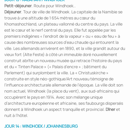
Petit-déjeuner
. Route pour Windhoek..
Déjeuner
. Tour de ville de Windhoek. La capitale de la Namibie se
trouve à une altitude de 1 654 mètres au cœur du
Khomashochland, un plateau vallonné du centre du pays. La ville
est le cœur et le nerf central du pays. Elle fut appelée par les
premiers indigènes « l’endroit de la vapeur » ou « eau de feu » à
cause des nombreuses sources d’eau chaude qui entourent la
ville. Les allemands arrivèrent en 1890, et la ville grandit autour du
vieux fort (Alte Feste) à côté un immeuble doré nouvellement
construit abrîte un nouveau musée qui retrace l’histoire du pays
et du « Tinten Palace » (« Palais d’encre » ; bâtiment du
Parlement) qui surplombent la ville. La « Christuskirche »
construite en style néo-gothique/Art nouveau témoigne de
l’influence architecturale allemande de l’époque. La ville doit son
nom actuel, Windhoek (la place du vent), aux sud-africains qui
occupèrent le pays en 1914. Avec son mélange unique
d’architecture européenne et africaine, ses faubourgs dispersés
donnent à Windhoek un aspect tranquille et provincial.
Dîner
et
nuit à l’hôtel.
JOUR 14 : WINDHOEK /
JOHANNESBURG