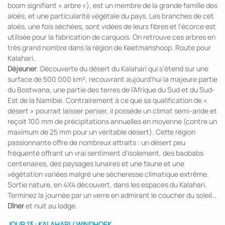
boom signifiant « arbre »), est un membre de la grande famille des
aloès, et une particularité végétale du pays. Les branches de cet
aloès, une fois séchées, sont vidées de leurs fibres et l’écorce est
utilisée pour la fabrication de carquois. On retrouve ces arbres en
très grand nombre dans la région de Keetmanshoop. Route pour
Kalahari..
Déjeuner
. Découverte du désert du Kalahari qui s’étend sur une
surface de 500 000 km², recouvrant aujourd’hui la majeure partie
du Bostwana, une partie des terres de l’Afrique du Sud et du Sud-
Est de la Namibie. Contrairement à ce que sa qualification de «
désert » pourrait laisser penser, il possède un climat semi-aride et
reçoit 100 mm de précipitations annuelles en moyenne (contre un
maximum de 25 mm pour un véritable désert). Cette région
passionnante offre de nombreux attraits : un désert peu
fréquenté offrant un vrai sentiment d’isolement, des baobabs
centenaires, des paysages lunaires et une faune et une
végétation variées malgré une sécheresse climatique extrême.
Sortie nature, en 4X4 découvert, dans les espaces du Kalahari.
Terminez la journée par un verre en admirant le coucher du soleil…
Dîner
et nuit au lodge.
JOUR 13 : KALAHARI / WINDHOEK