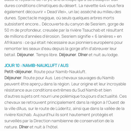
dures conditions climatiques du désert. La navette 4x4 vous fera
également découvrir « Dead Vlei», un lac asséché au milieu des
dunes. Spectacle magique, où seuls quelques arbres morts
subsistent encore… Découverte du canyon de Sesriem, gorge de
50 m de profondeur, creusée par la rivière Tsauchab et résultant
de millions d'années d'érosion. Sesriem signifie « 6 lanières » en
Afrikaans : ce qui était nécessaire aux pionniers européens pour
remonter les seaux d'eau depuis la gorge afin d'abreuver leur
bétail.
Déjeuner
. Temps libre.
Déjeuner
.
Dîner
et nuit au lodge.
JOUR 10 : NAMIB-NAUKLUFT / AUS
Petit-déjeuner
. Route pour Namib-Naukluft.
Déjeuner
. Route pour Aus. Les chevaux sauvages du Namib
peuvent être aperçu dans la région. Leur origine et leur incroyable
résistance aux conditions extrêmes du Sud Namib et bien
d'autres sujets ont nourri une polémique toujours d'actualité. Ces
chevaux se retrouvent principalement dans la région à l'Ouest de
la ville d'Aus, sur le route de Lüderitz, ainsi que dans la vallée de la
rivière Koichab. Aujourd'hui ils sont hautement protégés et
surveillés par la Direction namibienne de conservation de la
nature.
Dîner
et nuit à l’hôtel.