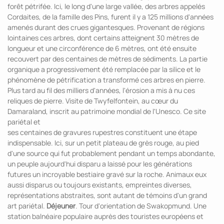
forêt pétrifée. Ici, le long d'une large vallée, des arbres appelés
Cordaites, de la famille des Pins, furent il y a 125 millions d'années
amenés durant des crues gigantesques. Provenant de régions
lointaines ces arbres, dont certains atteignent 30 mètres de
longueur et une circonférence de 6 mètres, ont été ensuite
recouvert par des centaines de mètres de sédiments. La partie
organique a progressivement été remplacée par la silice et le
phénomène de pétrification a transformé ces arbres en pierre.
Plus tard au fil des milliers d'années, l'érosion a mis à nu ces
reliques de pierre. Visite de Twyfelfontein, au cœur du
Damaraland, inscrit au patrimoine mondial de l'Unesco. Ce site
pariétal et
ses centaines de gravures rupestres constituent une étape
indispensable. Ici, sur un petit plateau de grès rouge, au pied
d'une source qui fut probablement pendant un temps abondante,
un peuple aujourd'hui disparu a laissé pour les générations
futures un incroyable bestiaire gravé sur la roche. Animaux eux
aussi disparus ou toujours existants, empreintes diverses,
représentations abstraites, sont autant de témoins d'un grand
art pariétal.
Déjeuner
. Tour d'orientation de Swakopmund. Une
station balnéaire populaire auprès des touristes européens et