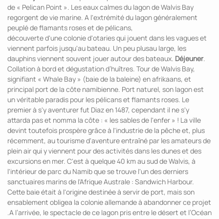
de « Pelican Point ». Les eaux calmes du lagon de Walvis Bay
regorgent de vie marine. A l'extrémité du lagon généralement
peuplé de flamants roses et de pélicans,
découverte d'une colonie d'otaries qui jouent dans les vagues et
viennent parfois jusqu'au bateau. Un peu plusau large, les
dauphins viennent souvent jouer autour des bateaux.
Déjeuner
.
Collation à bord et dégustation d’huîtres. Tour de Walvis Bay,
signifiant « Whale Bay » (baie de la baleine) en afrikaans, et
principal port de la côte namibienne. Port naturel, son lagon est
un véritable paradis pour les pélicans et flamants roses. Le
premier à s'y aventurer fut Diaz en 1487, cependant il ne s'y
attarda pas et nomma la côte : « les sables de l'enfer » ! La ville
devint toutefois prospère grâce à l'industrie de la pêche et, plus
récemment, au tourisme d'aventure entraîné par les amateurs de
plein air qui y viennent pour des activités dans les dunes et des
excursions en mer. C'est à quelque 40 km au sud de Walvis, à
l'intérieur de parc du Namib que se trouve l'un des derniers
sanctuaires marins de l'Afrique Australe : Sandwich Harbour.
Cette baie était à l'origine destinée à servir de port, mais son
ensablement obligea la colonie allemande à abandonner ce projet
.A l’arrivée, le spectacle de ce lagon pris entre le désert et l’Océan