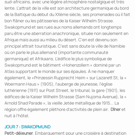
sud-africains, avec une légère atmosphère nostalgique et très
lente. L'attrait de la ville est son architecture germanique du bord
de la Baltique du début du XXème siècle, ses promenades où il fait
bon flâner ou les pâtisseries de la Kaiser Wilhelm Strasse.
Swakopmund et ses rues aux noms allemands ont longtemps
paru être une aberration anachronique, située non seulement en
Afrique mais aussi au milieu du désert. C'en est devenu son
principal attrait touristique. C'est sans doute la ville de Namibie
où on parle le plus allemand (importante communauté
germanique) et Afrikaans. L'édifice le plus symbolique de
Swakopmund est le bâtiment «Hohenzollern » dominé par un
Atlas supportant le monde sur ses épaules. À ne manquer
également, le «Prinzessin Rupprecht Heim » sur Lazarett St, la «
Woermann Haus » (1905), l'auberge de jeunesse, l'église
luthérienne (1911) sur Post Street, le tribunal, la gare (1901), les
édifices de la Kaiser Wilhelm Strasse (Sam Nujoma Avenue), la «
Arnold Shad Parade », la vieille Jetée métallique de 1915... La
région offre également pléthore d'activités de plein air.
Dîner
et
nuit à l’hôtel.
JOUR 7 : SWAKOPMUND
Petit-déjeuner
. Embarquement pour une croisière à destination