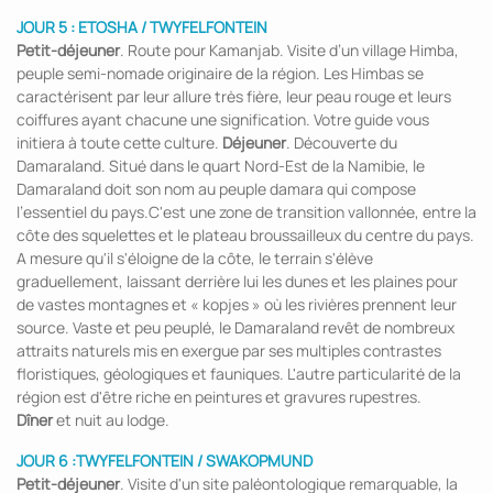
JOUR 5 : ETOSHA / TWYFELFONTEIN
Petit-déjeuner
. Route pour Kamanjab. Visite d’un village Himba,
peuple semi-nomade originaire de la région. Les Himbas se
caractérisent par leur allure très fière, leur peau rouge et leurs
coiffures ayant chacune une signification. Votre guide vous
initiera à toute cette culture.
Déjeuner
. Découverte du
Damaraland. Situé dans le quart Nord-Est de la Namibie, le
Damaraland doit son nom au peuple damara qui compose
l’essentiel du pays.C'est une zone de transition vallonnée, entre la
côte des squelettes et le plateau broussailleux du centre du pays.
A mesure qu'il s'éloigne de la côte, le terrain s'élève
graduellement, laissant derrière lui les dunes et les plaines pour
de vastes montagnes et « kopjes » où les rivières prennent leur
source. Vaste et peu peuplé, le Damaraland revêt de nombreux
attraits naturels mis en exergue par ses multiples contrastes
floristiques, géologiques et fauniques. L'autre particularité de la
région est d'être riche en peintures et gravures rupestres.
Dîner
et nuit au lodge.
JOUR 6 :TWYFELFONTEIN / SWAKOPMUND
Petit-déjeuner
. Visite d'un site paléontologique remarquable, la