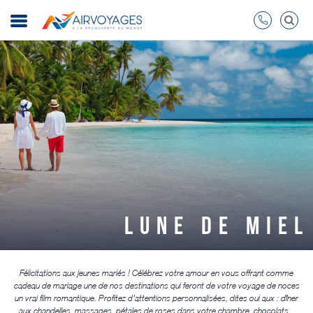
LUNE DE MIEL
Félicitations aux jeunes mariés ! Célébrez votre amour en vous offrant comme
cadeau de mariage une de nos destinations qui feront de votre voyage de noces
un vrai film romantique. Profitez d’attentions personnalisées, dites oui aux : dîner
aux chandelles, massages, pétales de roses dans votre chambre, chocolats...