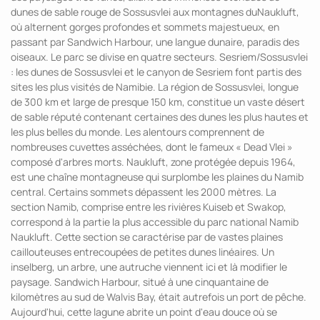
dunes de sable rouge de Sossusvlei aux montagnes duNaukluft,
où alternent gorges profondes et sommets majestueux, en
passant par Sandwich Harbour, une langue dunaire, paradis des
oiseaux. Le parc se divise en quatre secteurs. Sesriem/Sossusvlei
: les dunes de Sossusvlei et le canyon de Sesriem font partis des
sites les plus visités de Namibie. La région de Sossusvlei, longue
de 300 km et large de presque 150 km, constitue un vaste désert
de sable réputé contenant certaines des dunes les plus hautes et
les plus belles du monde. Les alentours comprennent de
nombreuses cuvettes asséchées, dont le fameux « Dead Vlei »
composé d'arbres morts. Naukluft, zone protégée depuis 1964,
est une chaîne montagneuse qui surplombe les plaines du Namib
central. Certains sommets dépassent les 2000 mètres. La
section Namib, comprise entre les rivières Kuiseb et Swakop,
correspond à la partie la plus accessible du parc national Namib
Naukluft. Cette section se caractérise par de vastes plaines
caillouteuses entrecoupées de petites dunes linéaires. Un
inselberg, un arbre, une autruche viennent ici et là modifier le
paysage. Sandwich Harbour, situé à une cinquantaine de
kilomètres au sud de Walvis Bay, était autrefois un port de pêche.
Aujourd'hui, cette lagune abrite un point d'eau douce où se