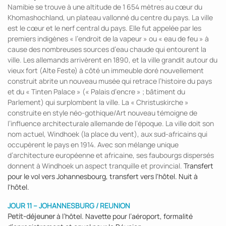
Namibie se trouve à une altitude de 1 654 mètres au cœur du
Khomashochland, un plateau vallonné du centre du pays. La ville
est le cœur et le nerf central du pays. Elle fut appelée par les
premiers indigènes « l’endroit de la vapeur » ou « eau de feu » à
cause des nombreuses sources d’eau chaude qui entourent la
ville. Les allemands arrivèrent en 1890, et la ville grandit autour du
vieux fort (Alte Feste) à côté un immeuble doré nouvellement
construit abrite un nouveau musée qui retrace l’histoire du pays
et du « Tinten Palace » (« Palais d’encre » ; bâtiment du
Parlement) qui surplombent la ville. La « Christuskirche »
construite en style néo-gothique/Art nouveau témoigne de
l’influence architecturale allemande de l’époque. La ville doit son
nom actuel, Windhoek (la place du vent), aux sud-africains qui
occupèrent le pays en 1914. Avec son mélange unique
d’architecture européenne et africaine, ses faubourgs dispersés
donnent à Windhoek un aspect tranquille et provincial.
Transfert
pour le vol vers Johannesbourg, transfert vers l'hôtel. Nuit à
l'hôtel.
JOUR 11 –
JOHANNESBURG / REUNION
Petit-déjeuner
à l’hôtel. Navette pour l’aéroport, formalité