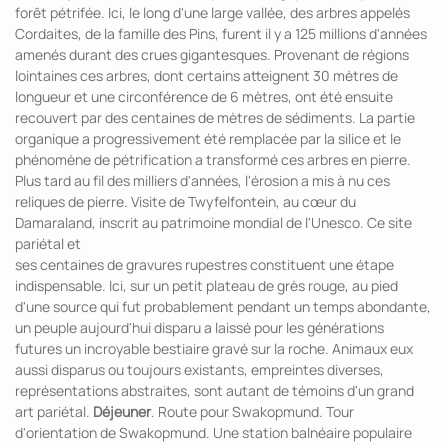
forêt pétrifée. Ici, le long d'une large vallée, des arbres appelés
Cordaites, de la famille des Pins, furent il y a 125 millions d'années
amenés durant des crues gigantesques. Provenant de régions
lointaines ces arbres, dont certains atteignent 30 mètres de
longueur et une circonférence de 6 mètres, ont été ensuite
recouvert par des centaines de mètres de sédiments. La partie
organique a progressivement été remplacée par la silice et le
phénomène de pétrification a transformé ces arbres en pierre.
Plus tard au fil des milliers d'années, l'érosion a mis à nu ces
reliques de pierre. Visite de Twyfelfontein, au cœur du
Damaraland, inscrit au patrimoine mondial de l'Unesco. Ce site
pariétal et
ses centaines de gravures rupestres constituent une étape
indispensable. Ici, sur un petit plateau de grès rouge, au pied
d'une source qui fut probablement pendant un temps abondante,
un peuple aujourd'hui disparu a laissé pour les générations
futures un incroyable bestiaire gravé sur la roche. Animaux eux
aussi disparus ou toujours existants, empreintes diverses,
représentations abstraites, sont autant de témoins d'un grand
art pariétal.
Déjeuner
. Route pour Swakopmund. Tour
d'orientation de Swakopmund. Une station balnéaire populaire