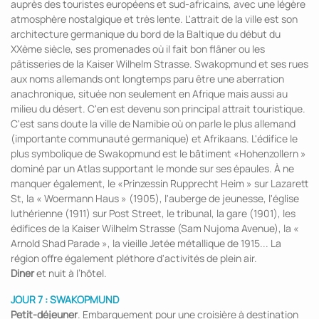
auprès des touristes européens et sud-africains, avec une légère
atmosphère nostalgique et très lente. L'attrait de la ville est son
architecture germanique du bord de la Baltique du début du
XXème siècle, ses promenades où il fait bon flâner ou les
pâtisseries de la Kaiser Wilhelm Strasse. Swakopmund et ses rues
aux noms allemands ont longtemps paru être une aberration
anachronique, située non seulement en Afrique mais aussi au
milieu du désert. C'en est devenu son principal attrait touristique.
C'est sans doute la ville de Namibie où on parle le plus allemand
(importante communauté germanique) et Afrikaans. L'édifice le
plus symbolique de Swakopmund est le bâtiment «Hohenzollern »
dominé par un Atlas supportant le monde sur ses épaules. À ne
manquer également, le «Prinzessin Rupprecht Heim » sur Lazarett
St, la « Woermann Haus » (1905), l'auberge de jeunesse, l'église
luthérienne (1911) sur Post Street, le tribunal, la gare (1901), les
édifices de la Kaiser Wilhelm Strasse (Sam Nujoma Avenue), la «
Arnold Shad Parade », la vieille Jetée métallique de 1915... La
région offre également pléthore d'activités de plein air.
Diner
et nuit à l’hôtel.
JOUR 7 : SWAKOPMUND
Petit-déjeuner
. Embarquement pour une croisière à destination