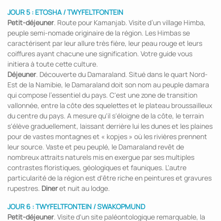
JOUR 5 : ETOSHA / TWYFELTFONTEIN
Petit-déjeuner
. Route pour Kamanjab. Visite d’un village Himba,
peuple semi-nomade originaire de la région. Les Himbas se
caractérisent par leur allure très fière, leur peau rouge et leurs
coiffures ayant chacune une signification. Votre guide vous
initiera à toute cette culture.
Déjeuner
. Découverte du Damaraland. Situé dans le quart Nord-
Est de la Namibie, le Damaraland doit son nom au peuple damara
qui compose l’essentiel du pays. C'est une zone de transition
vallonnée, entre la côte des squelettes et le plateau broussailleux
du centre du pays. A mesure qu'il s'éloigne de la côte, le terrain
s'élève graduellement, laissant derrière lui les dunes et les plaines
pour de vastes montagnes et « kopjes » où les rivières prennent
leur source. Vaste et peu peuplé, le Damaraland revêt de
nombreux attraits naturels mis en exergue par ses multiples
contrastes floristiques, géologiques et fauniques. L'autre
particularité de la région est d'être riche en peintures et gravures
rupestres.
Diner
et nuit au lodge.
JOUR 6 : TWYFELTFONTEIN / SWAKOPMUND
Petit-déjeuner
. Visite d'un site paléontologique remarquable, la