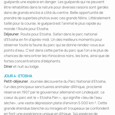
guépards une espèce en danger. Les guépards qui ne peuvent
être réhabilités dans la nature pour diverses raisons sont gardés
dans de grands enclos à côté du centre. Belle opportunité de
prendre de superbes photos avec ces grands félins. Littéralement
taillé pour la course, le guépard est l’animal le plus rapide au
monde ! Route pour Etosha.
Déjeuner
. Route pour Etosha. Safari dans le parc national
d’Etosha en fin d’après-midi. Un des meilleurs moments pour
observer toute la faune du parc qui se donne rendez-vous aux
points d’eau. C’est dans cette partie du parc que l’on a le plus de
chances de rencontrer les rhinocéros noirs, les lions, ainsi que de
fortes concentrations d’éléphants.
Diner
et nuit au lodge.
JOUR 4 : ETOSHA
Petit-déjeuner
. Journée découverte du Parc National d’Etosha,
l’un des principaux sanctuaires animalier d’Afrique, proclamé
réserve en 1907 par le gouverneur allemand von Lindequist. Le
coeur du parc est le « Etosha Pan », qui signifie «lieu de l’eau
sèche», une vaste dépression plate d’environ 5 000 km ². Cette
grande étendue blanche où mirages et troupeaux se confondent
en font une expérience unique en Afrique. 144 espèces de