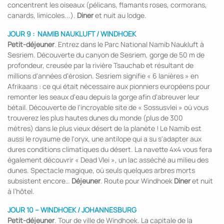
concentrent les oiseaux (pélicans, flamants roses, cormorans,
canards, limicoles...).
Diner
et nuit au lodge.
JOUR 9 : NAMIB NAUKLUFT / WINDHOEK
Petit-déjeuner
. Entrez dans le Parc National Namib Naukluft à
Sesriem. Découverte du canyon de Sesriem, gorge de 50 m de
profondeur, creusée par la rivière Tsauchab et résultant de
millions d'années d'érosion. Sesriem signifie « 6 lanières » en
Afrikaans : ce qui était nécessaire aux pionniers européens pour
remonter les seaux d'eau depuis la gorge afin d'abreuver leur
bétail. Découverte de l'incroyable site de « Sossusvlei » où vous
trouverez les plus hautes dunes du monde (plus de 300
mètres) dans le plus vieux désert de la planète ! Le Namib est
aussi le royaume de l'oryx, une antilope qui a su s'adapter aux
dures conditions climatiques du désert. La navette 4x4 vous fera
également découvrir « Dead Vlei », un lac asséché au milieu des
dunes. Spectacle magique, où seuls quelques arbres morts
subsistent encore…
Déjeuner
. Route pour Windhoek
Diner
et nuit
à l’hôtel.
JOUR 10 – WINDHOEK /
JOHANNESBURG
Petit-déjeuner
. Tour de ville de Windhoek. La capitale de la