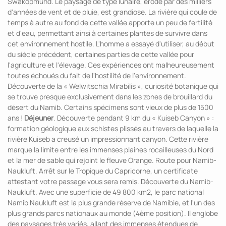
Swakopmund. Le paysage de type lunaire, érodé par des milliers
d'années de vent et de pluie, est grandiose. La rivière qui coule de
temps à autre au fond de cette vallée apporte un peu de fertilité
et d'eau, permettant ainsi à certaines plantes de survivre dans
cet environnement hostile. L'homme a essayé d'utiliser, au début
du siècle précédent, certaines parties de cette vallée pour
l'agriculture et l'élevage. Ces expériences ont malheureusement
toutes échoués du fait de l'hostilité de l'environnement.
Découverte de la « Welwitschia Mirabilis », curiosité botanique qui
se trouve presque exclusivement dans les zones de brouillard du
désert du Namib. Certains spécimens sont vieux de plus de 1500
ans !
Déjeuner
. Découverte pendant 9 km du « Kuiseb Canyon » :
formation géologique aux schistes plissés au travers de laquelle la
rivière Kuiseb a creusé un impressionnant canyon. Cette rivière
marque la limite entre les immenses plaines rocailleuses du Nord
et la mer de sable qui rejoint le fleuve Orange. Route pour Namib-
Naukluft. Arrêt sur le Tropique du Capricorne, un certificate
attestant votre passage vous sera remis. Découverte du Namib-
Naukluft. Avec une superficie de 49 800 km2, le parc national
Namib Naukluft est la plus grande réserve de Namibie, et l'un des
plus grands parcs nationaux au monde (4ème position). Il englobe
des paysages très variés, allant des immenses étendues de