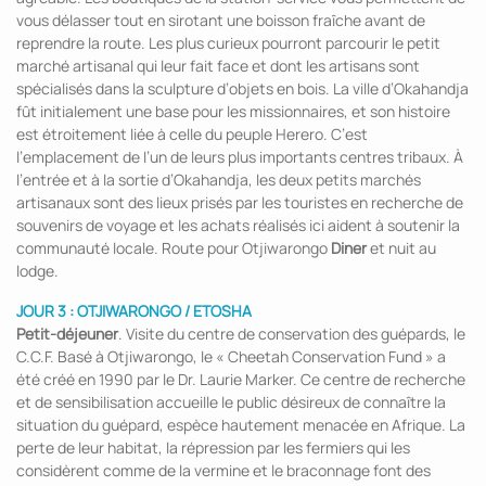
vous délasser tout en sirotant une boisson fraîche avant de
reprendre la route. Les plus curieux pourront parcourir le petit
marché artisanal qui leur fait face et dont les artisans sont
spécialisés dans la sculpture d’objets en bois. La ville d’Okahandja
fût initialement une base pour les missionnaires, et son histoire
est étroitement liée à celle du peuple Herero. C’est
l’emplacement de l’un de leurs plus importants centres tribaux. À
l’entrée et à la sortie d’Okahandja, les deux petits marchés
artisanaux sont des lieux prisés par les touristes en recherche de
souvenirs de voyage et les achats réalisés ici aident à soutenir la
communauté locale. Route pour Otjiwarongo
Diner
et nuit au
lodge.
JOUR 3 : OTJIWARONGO / ETOSHA
Petit-déjeuner
. Visite du centre de conservation des guépards, le
C.C.F. Basé à Otjiwarongo, le « Cheetah Conservation Fund » a
été créé en 1990 par le Dr. Laurie Marker. Ce centre de recherche
et de sensibilisation accueille le public désireux de connaître la
situation du guépard, espèce hautement menacée en Afrique. La
perte de leur habitat, la répression par les fermiers qui les
considèrent comme de la vermine et le braconnage font des