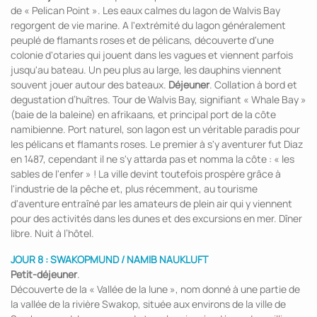
de « Pelican Point ». Les eaux calmes du lagon de Walvis Bay
regorgent de vie marine. A l'extrémité du lagon généralement
peuplé de flamants roses et de pélicans, découverte d'une
colonie d'otaries qui jouent dans les vagues et viennent parfois
jusqu'au bateau. Un peu plus au large, les dauphins viennent
souvent jouer autour des bateaux.
Déjeuner
. Collation à bord et
degustation d’huîtres. Tour de Walvis Bay, signifiant « Whale Bay »
(baie de la baleine) en afrikaans, et principal port de la côte
namibienne. Port naturel, son lagon est un véritable paradis pour
les pélicans et flamants roses. Le premier à s'y aventurer fut Diaz
en 1487, cependant il ne s'y attarda pas et nomma la côte : « les
sables de l'enfer » ! La ville devint toutefois prospère grâce à
l'industrie de la pêche et, plus récemment, au tourisme
d'aventure entraîné par les amateurs de plein air qui y viennent
pour des activités dans les dunes et des excursions en mer. Dîner
libre. Nuit à l’hôtel.
JOUR 8 : SWAKOPMUND / NAMIB NAUKLUFT
Petit-déjeuner
.
Découverte de la « Vallée de la lune », nom donné à une partie de
la vallée de la rivière Swakop, située aux environs de la ville de