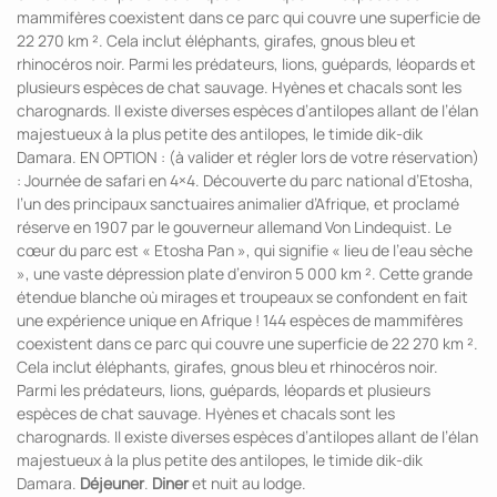
mammifères coexistent dans ce parc qui couvre une superficie de
22 270 km ². Cela inclut éléphants, girafes, gnous bleu et
rhinocéros noir. Parmi les prédateurs, lions, guépards, léopards et
plusieurs espèces de chat sauvage. Hyènes et chacals sont les
charognards. Il existe diverses espèces d’antilopes allant de l’élan
majestueux à la plus petite des antilopes, le timide dik-dik
Damara. EN OPTION : (à valider et régler lors de votre réservation)
: Journée de safari en 4×4. Découverte du parc national d’Etosha,
l’un des principaux sanctuaires animalier d’Afrique, et proclamé
réserve en 1907 par le gouverneur allemand Von Lindequist. Le
cœur du parc est « Etosha Pan », qui signifie « lieu de l’eau sèche
», une vaste dépression plate d’environ 5 000 km ². Cette grande
étendue blanche où mirages et troupeaux se confondent en fait
une expérience unique en Afrique ! 144 espèces de mammifères
coexistent dans ce parc qui couvre une superficie de 22 270 km ².
Cela inclut éléphants, girafes, gnous bleu et rhinocéros noir.
Parmi les prédateurs, lions, guépards, léopards et plusieurs
espèces de chat sauvage. Hyènes et chacals sont les
charognards. Il existe diverses espèces d’antilopes allant de l’élan
majestueux à la plus petite des antilopes, le timide dik-dik
Damara.
Déjeuner
.
Diner
et nuit au lodge.