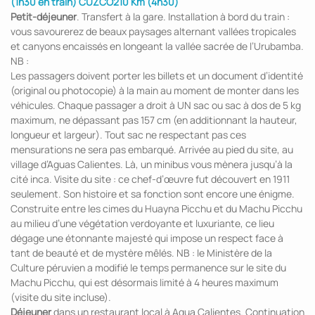
(1h30 en train) CUZCO210 Km (4h30)
Petit-déjeuner
. Transfert à la gare. Installation à bord du train :
vous savourerez de beaux paysages alternant vallées tropicales
et canyons encaissés en longeant la vallée sacrée de l’Urubamba.
NB :
Les passagers doivent porter les billets et un document d’identité
(original ou photocopie) à la main au moment de monter dans les
véhicules. Chaque passager a droit à UN sac ou sac à dos de 5 kg
maximum, ne dépassant pas 157 cm (en additionnant la hauteur,
longueur et largeur). Tout sac ne respectant pas ces
mensurations ne sera pas embarqué. Arrivée au pied du site, au
village d’Aguas Calientes. Là, un minibus vous mènera jusqu’à la
cité inca. Visite du site : ce chef-d’œuvre fut découvert en 1911
seulement. Son histoire et sa fonction sont encore une énigme.
Construite entre les cimes du Huayna Picchu et du Machu Picchu
au milieu d’une végétation verdoyante et luxuriante, ce lieu
dégage une étonnante majesté qui impose un respect face à
tant de beauté et de mystère mêlés. NB : le Ministère de la
Culture péruvien a modifié le temps permanence sur le site du
Machu Picchu, qui est désormais limité à 4 heures maximum
(visite du site incluse).
Déjeuner
dans un restaurant local à Agua Calientes. Continuation