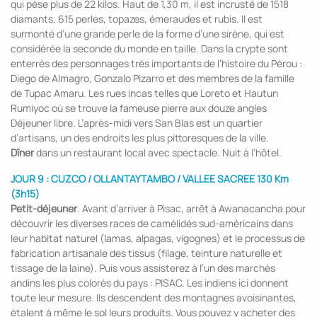
qui pèse plus de 22 kilos. Haut de 1,30 m, il est incrusté de 1518
diamants, 615 perles, topazes, émeraudes et rubis. Il est
surmonté d’une grande perle de la forme d’une sirène, qui est
considérée la seconde du monde en taille. Dans la crypte sont
enterrés des personnages très importants de l’histoire du Pérou :
Diego de Almagro, Gonzalo Pizarro et des membres de la famille
de Tupac Amaru. Les rues incas telles que Loreto et Hautun
Rumiyoc où se trouve la fameuse pierre aux douze angles
Déjeuner libre. L’après-midi vers San Blas est un quartier
d’artisans, un des endroits les plus pittoresques de la ville.
Dîner
dans un restaurant local avec spectacle. Nuit à l’hôtel.
JOUR 9 : CUZCO / OLLANTAYTAMBO / VALLEE SACREE 130 Km
(3h15)
Petit-déjeuner
. Avant d’arriver à Pisac, arrêt à Awanacancha pour
découvrir les diverses races de camélidés sud-américains dans
leur habitat naturel (lamas, alpagas, vigognes) et le processus de
fabrication artisanale des tissus (filage, teinture naturelle et
tissage de la laine). Puis vous assisterez à l’un des marchés
andins les plus colorés du pays : PISAC. Les indiens ici donnent
toute leur mesure. Ils descendent des montagnes avoisinantes,
étalent à même le sol leurs produits. Vous pouvez y acheter des