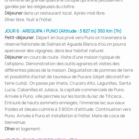
gardée par les religieuses du cloître.
Déjeuner
dans un restaurant local. Après-midi libre.
Dîner libre. Nuit à l’hôtel.
JOUR 6 : AREQUIPA / PUNO (Altitude : 3 827 m) 350 Km (7h)
Petit-déjeuner
. Départ en bus privé vers Puno on traversera la
réserve Nationale de Salinas et Aguada Blanca d’où on pourra
apercevoir des vigognes, dans leur habitat naturel.
Déjeuner
en cours de route. Visite d’une maison typique de
l’altiplano. Démonstration des outils agraires et visites des
différentes pièces de la maison. Dégustation de pommes de terre
et possibilité d’achat de taureaux de Pucara (objet décoratif en
terre cuite). On passe par Imata, Crucero Alto, Lagunillas, Santa
Lucia, Cabanillas et Juliaca, la capitale commerciale de Puno.
Arrivée à Puno, ville perchée sur les bords du lac de Titicaca…
Entouré de hauts sommets enneigés, l’immense lac aux eaux
froides et bleues culmine à 3 800m d’altitude. Continuation vers
Puno. Arrivée à Puno et installation à l’hôtel. Mate de coca de
bienvenue.
Dîner
et logement.