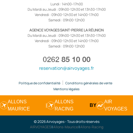
Lundi : 14h00–17h00
Du Mardi au Jeudi : 09h00-12h30 et 13h30-17h00
Vendredi : 09h00-12h30 et 14h00-17h00
Samedi : 09h00-12h00
AGENCE VOYAGES SAINT-PIERRE LA RÉUNION
Du Mardi au Jeudi : 09h00-12h30 et 13h30-17h00
Vendredi : 09h00-12h30 et 14h00-17h00
Samedi : 09h00-12h00
0262
85 10 00
reservation@airvoyages.fr
Politique de confidentialité
Conditions générales de vente
Mentions légales
ALLONS
ALLONS
AIR
|
BY
MAURICE
RACING
VOYAGES
© 2026 Airvoyages - Tous droits réservés
AIRVOYAGES
|
Allons-Maurice
|
Allons-Racing