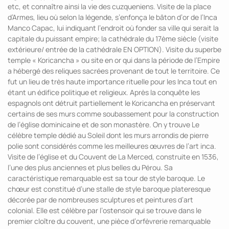
etc, et connaître ainsi la vie des cuzqueniens. Visite de la place
d’Armes, lieu où selon la légende, s’enfonça le bâton d’or de l’Inca
Manco Capac, lui indiquant l’endroit où fonder sa ville qui serait la
capitale du puissant empire; la cathédrale du 17ème siècle (visite
extérieure/ entrée de la cathédrale EN OPTION). Visite du superbe
temple « Koricancha » ou site en or qui dans la période de l’Empire
a hébergé des reliques sacrées provenant de tout le territoire. Ce
fut un lieu de très haute importance rituelle pour les Inca tout en
étant un édifice politique et religieux. Après la conquête les
espagnols ont détruit partiellement le Koricancha en préservant
certains de ses murs comme soubassement pour la construction
de l’église dominicaine et de son monastère. On y trouve Le
célèbre temple dédié au Soleil dont les murs arrondis de pierre
polie sont considérés comme les meilleures œuvres de l’art inca.
Visite de l’église et du Couvent de La Merced, construite en 1536,
l’une des plus anciennes et plus belles du Pérou. Sa
caractéristique remarquable est sa tour de style baroque. Le
chœur est constitué d’une stalle de style baroque plateresque
décorée par de nombreuses sculptures et peintures d’art
colonial. Elle est célèbre par l’ostensoir qui se trouve dans le
premier cloître du couvent, une pièce d’orfèvrerie remarquable