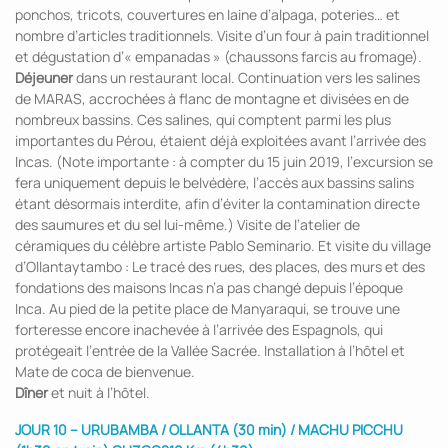
ponchos, tricots, couvertures en laine d’alpaga, poteries… et
nombre d’articles traditionnels. Visite d’un four à pain traditionnel
et dégustation d’« empanadas » (chaussons farcis au fromage).
Déjeuner
dans un restaurant local. Continuation vers les salines
de MARAS, accrochées à flanc de montagne et divisées en de
nombreux bassins. Ces salines, qui comptent parmi les plus
importantes du Pérou, étaient déjà exploitées avant l’arrivée des
Incas. (Note importante : à compter du 15 juin 2019, l’excursion se
fera uniquement depuis le belvédère, l’accès aux bassins salins
étant désormais interdite, afin d’éviter la contamination directe
des saumures et du sel lui-même.) Visite de l’atelier de
céramiques du célèbre artiste Pablo Seminario. Et visite du village
d’Ollantaytambo : Le tracé des rues, des places, des murs et des
fondations des maisons Incas n’a pas changé depuis l’époque
Inca. Au pied de la petite place de Manyaraqui, se trouve une
forteresse encore inachevée à l’arrivée des Espagnols, qui
protégeait l’entrée de la Vallée Sacrée. Installation à l’hôtel et
Mate de coca de bienvenue.
Dîner
et nuit à l’hôtel.
JOUR 10 – URUBAMBA / OLLANTA (30 min) / MACHU PICCHU