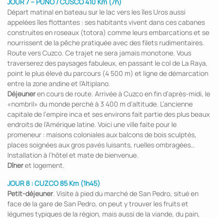
JOUR 7 – PUNO / CUSCO 410 Km (7h)
Départ matinal en bateau sur le lac vers les îles Uros aussi
appelées îles flottantes : ses habitants vivent dans ces cabanes
construites en roseaux (totora) comme leurs embarcations et se
nourrissent de la pêche pratiquée avec des filets rudimentaires.
Route vers Cuzco. Ce trajet ne sera jamais monotone. Vous
traverserez des paysages fabuleux, en passant le col de La Raya,
point le plus élevé du parcours (4 500 m) et ligne de démarcation
entre la zone andine et l’Altiplano.
Déjeuner
en cours de route. Arrivée à Cuzco en fin d’après-midi, le
«nombril» du monde perché à 3 400 m d’altitude. L’ancienne
capitale de l’empire inca et ses environs fait partie des plus beaux
endroits de l’Amérique latine. Voici une ville faite pour le
promeneur : maisons coloniales aux balcons de bois sculptés,
places soignées aux gros pavés luisants, ruelles ombragées…
Installation à l’hôtel et mate de bienvenue.
Dîner
et logement.
JOUR 8 : CUZCO 85 Km (1h45)
Petit-déjeuner
. Visite à pied du marché de San Pedro, situé en
face de la gare de San Pedro, on peut y trouver les fruits et
légumes typiques de la région, mais aussi de la viande, du pain,