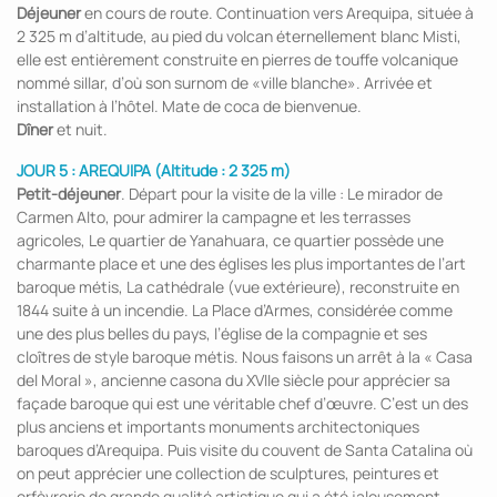
Déjeuner
en cours de route. Continuation vers Arequipa, située à
2 325 m d’altitude, au pied du volcan éternellement blanc Misti,
elle est entièrement construite en pierres de touffe volcanique
nommé sillar, d’où son surnom de «ville blanche». Arrivée et
installation à l’hôtel. Mate de coca de bienvenue.
Dîner
et nuit.
JOUR 5 : AREQUIPA (Altitude : 2 325 m)
Petit-déjeuner
. Départ pour la visite de la ville : Le mirador de
Carmen Alto, pour admirer la campagne et les terrasses
agricoles, Le quartier de Yanahuara, ce quartier possède une
charmante place et une des églises les plus importantes de l’art
baroque métis, La cathédrale (vue extérieure), reconstruite en
1844 suite à un incendie. La Place d’Armes, considérée comme
une des plus belles du pays, l’église de la compagnie et ses
cloîtres de style baroque métis. Nous faisons un arrêt à la « Casa
del Moral », ancienne casona du XVIIe siècle pour apprécier sa
façade baroque qui est une véritable chef d’œuvre. C’est un des
plus anciens et importants monuments architectoniques
baroques d’Arequipa. Puis visite du couvent de Santa Catalina où
on peut apprécier une collection de sculptures, peintures et
orfèvrerie de grande qualité artistique qui a été jalousement