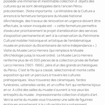
possède une immense et inestimable collection d´objets des
cultures qui se sont développées dans l’ancien Pérou
précolombien. (Note importante : Le Ministère de la Culture a
annoncé la fermeture temporaire du Musée National
d’Archéologie, des travaux de rénovation en urgence doivent être
effectués, la raison invoquée est : « cette fermeture permettra
d’exécuter prioritairement le projet d’amélioration des services
d’exposition permanente et sert à la conservation du Patrimoine
Culturel mobilier historique et artistique de l’emblématique
musée en prévision du Bicentenaire de notre Indépendance ».)
Visite du Musée Larco Herrera (qui remplace le Musée
d’Archéologie jusqu’à nouvel ordre). Le Musée Larco Herrera
renferme plus de 45 000 pièces de la collection privée de Rafael
Larco Herrera (1901- 1966), père d’un des grands archéologues
du Pérou. C’est le fils qui a classé, sélectionné et monté cette
exposition qui est un parcours à travers les cultures
préhispaniques. Vous trouverez des céramiques, fardos
funéraires, ustensiles variés, et un coffre-fort qui renferme bijoux
en or. A côté des salles du musée s’ouvrent à nos yeux les
entrepôts du musée : impressionnante collection d’objets d’art.
Vers la sortie du musée vous trouverez une salle de figurines
érotiques appartenant à la culture Mochica notamment,