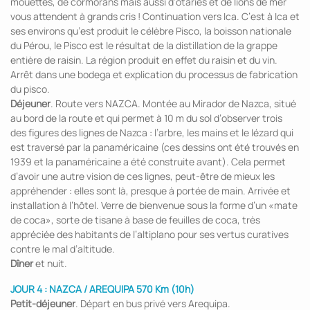
mouettes, de cormorans mais aussi d’otaries et de lions de mer
vous attendent à grands cris ! Continuation vers Ica. C’est à Ica et
ses environs qu’est produit le célèbre Pisco, la boisson nationale
du Pérou, le Pisco est le résultat de la distillation de la grappe
entière de raisin. La région produit en effet du raisin et du vin.
Arrêt dans une bodega et explication du processus de fabrication
du pisco.
Déjeuner
. Route vers NAZCA. Montée au Mirador de Nazca, situé
au bord de la route et qui permet à 10 m du sol d’observer trois
des figures des lignes de Nazca : l’arbre, les mains et le lézard qui
est traversé par la panaméricaine (ces dessins ont été trouvés en
1939 et la panaméricaine a été construite avant). Cela permet
d’avoir une autre vision de ces lignes, peut-être de mieux les
appréhender : elles sont là, presque à portée de main. Arrivée et
installation à l’hôtel. Verre de bienvenue sous la forme d’un «mate
de coca», sorte de tisane à base de feuilles de coca, très
appréciée des habitants de l’altiplano pour ses vertus curatives
contre le mal d’altitude.
Dîner
et nuit.
JOUR 4 : NAZCA / AREQUIPA 570 Km (10h)
Petit-déjeuner
. Départ en bus privé vers Arequipa.