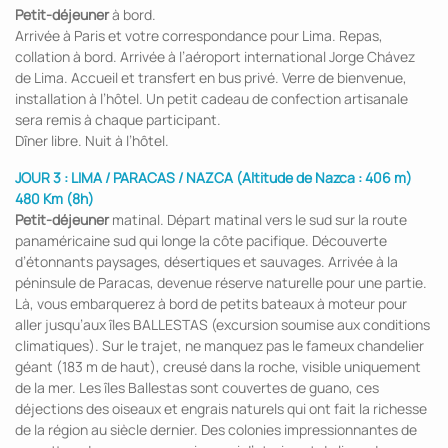
Petit-déjeuner
à bord.
Arrivée à Paris et votre correspondance pour Lima. Repas,
collation à bord. Arrivée à l’aéroport international Jorge Chávez
de Lima. Accueil et transfert en bus privé. Verre de bienvenue,
installation à l’hôtel. Un petit cadeau de confection artisanale
sera remis à chaque participant.
Dîner libre. Nuit à l’hôtel.
JOUR 3 : LIMA / PARACAS / NAZCA (Altitude de Nazca : 406 m)
480 Km (8h)
Petit-déjeuner
matinal. Départ matinal vers le sud sur la route
panaméricaine sud qui longe la côte pacifique. Découverte
d’étonnants paysages, désertiques et sauvages. Arrivée à la
péninsule de Paracas, devenue réserve naturelle pour une partie.
Là, vous embarquerez à bord de petits bateaux à moteur pour
aller jusqu’aux îles BALLESTAS (excursion soumise aux conditions
climatiques). Sur le trajet, ne manquez pas le fameux chandelier
géant (183 m de haut), creusé dans la roche, visible uniquement
de la mer. Les îles Ballestas sont couvertes de guano, ces
déjections des oiseaux et engrais naturels qui ont fait la richesse
de la région au siècle dernier. Des colonies impressionnantes de