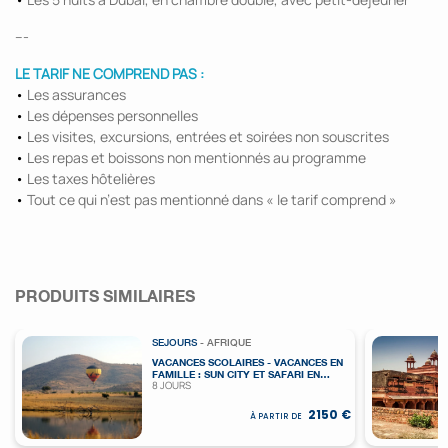
---
LE TARIF NE COMPREND PAS :
•
Les assurances
•
Les dépenses personnelles
•
Les visites, excursions, entrées et soirées non souscrites
•
Les repas et boissons non mentionnés au programme
•
Les taxes hôtelières
•
Tout ce qui n’est pas mentionné dans « le tarif comprend »
PRODUITS SIMILAIRES
SEJOURS
- AFRIQUE
VACANCES SCOLAIRES - VACANCES EN
FAMILLE : SUN CITY ET SAFARI EN
8 JOURS
AFRIQUE DU SUD
2150 €
À PARTIR DE