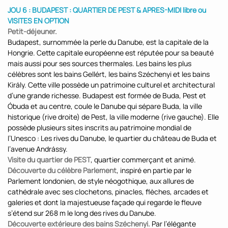
JOU 6 : BUDAPEST : QUARTIER DE PEST & APRES-MIDI libre ou
VISITES EN OPTION
Petit-déjeuner.
Budapest, surnommée la perle du Danube, est la capitale de la
Hongrie. Cette capitale européenne est réputée pour sa beauté
mais aussi pour ses sources thermales. Les bains les plus
célèbres sont les bains Gellért, les bains Széchenyi et les bains
Király. Cette ville possède un patrimoine culturel et architectural
d’une grande richesse. Budapest est formée de Buda, Pest et
Óbuda et au centre, coule le Danube qui sépare Buda, la ville
historique (rive droite) de Pest, la ville moderne (rive gauche). Elle
possède plusieurs sites inscrits au patrimoine mondial de
l’Unesco : Les rives du Danube, le quartier du château de Buda et
l’avenue Andrássy.
Visite du quartier de PEST
, quartier commerçant et animé.
Découverte du célèbre Parlement
, inspiré en partie par le
Parlement londonien, de style néogothique, aux allures de
cathédrale avec ses clochetons, pinacles, flèches, arcades et
galeries et dont la majestueuse façade qui regarde le fleuve
s’étend sur 268 m le long des rives du Danube.
Découverte extérieure des bains Széchenyi.
Par l’élégante