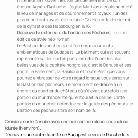
l’intérieur se trouvent les tombes de Béla III et de son
épouse Agnès d’Antioche. L’église Mathias a également été
le lieu de mariages et de couronnements royaux, l’un des
plus importants ayant été celui de Charles IV, le dernier roi
de la dynastie des Habsbourg en 1916.
Découverte extérieure du bastion des Pêcheurs
, très bel
édifice de style néo-roman.
Le Bastion des pêcheurs est l'un des monuments
emblématiques de Budapest. Le bâtiment qui est souvent
représenté sur les cartes postales offre l'une des plus
belles vues de la capitale hongroise, c'est le Danube et ses
ponts, le Parlement, la Basilique et toute Pest que vous
pourrez embrasser de votre regard lorsque vous serez sur
le Bastion des pêcheurs. Le monument se dresse à un
endroit du quartier du château où s'élevait autrefois une
portion du mur d'enceinte qui entourait la colline. Cette
portion du mur était défendue par la guilde des pêcheurs, le
Bastion des pêcheurs tire son nom de là.
Croisière sur le Danube avec une boisson non alcoolisée incluse
(durée 1h environ).
Découvrez une autre facette de Budapest depuis le Danube lors