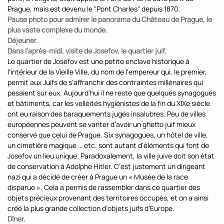
Prague, mais est devenu le "Pont Charles" depuis 1870.
Pause photo pour admirer le panorama du Château de Prague, le
plus vaste complexe du monde.
Déjeuner.
Dans l’après-midi, visite de Josefov, le quartier juif.
Le quartier de Josefov est une petite enclave historique à
l'intérieur de la Vieille Ville, du nom de l'empereur qui, le premier,
permit aux Juifs de s'affranchir des contraintes millénaires qui
pesaient sur eux. Aujourd'hui il ne reste que quelques synagogues
et bâtiments, car les velléités hygiénistes de la fin du XIXe siècle
ont eu raison des baraquements jugés insalubres. Peu de villes
européennes peuvent se vanter d’avoir un ghetto juif mieux
conservé que celui de Prague. Six synagogues, un hôtel de ville,
un cimetière magique … etc. sont autant d’éléments qui font de
Josefov un lieu unique. Paradoxalement, la ville juive doit son état
de conservation à Adolphe Hitler. C’est justement un dirigeant
nazi qui a décidé de créer à Prague un « Musée de la race
disparue ». Cela a permis de rassembler dans ce quartier des
objets précieux provenant des territoires occupés, et on a ainsi
créé la plus grande collection d’objets juifs d’Europe.
Dîner.