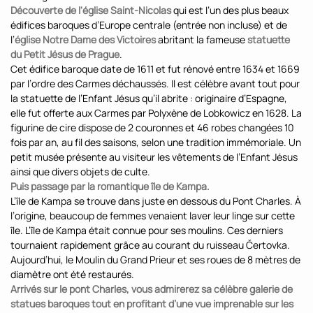
Découverte de l'église Saint-Nicolas
qui est l’un des plus beaux
édifices baroques d’Europe centrale (entrée non incluse) et de
l’
église Notre Dame des Victoires
abritant la fameuse
statuette
du Petit Jésus de Prague
.
Cet édifice baroque date de 1611 et fut rénové entre 1634 et 1669
par l’ordre des Carmes déchaussés. Il est célèbre avant tout pour
la statuette de l’Enfant Jésus qu’il abrite : originaire d’Espagne,
elle fut offerte aux Carmes par Polyxène de Lobkowicz en 1628. La
figurine de cire dispose de 2 couronnes et 46 robes changées 10
fois par an, au fil des saisons, selon une tradition immémoriale. Un
petit musée présente au visiteur les vêtements de l’Enfant Jésus
ainsi que divers objets de culte.
Puis passage par la romantique île de Kampa.
L’île de Kampa se trouve dans juste en dessous du Pont Charles. À
l’origine, beaucoup de femmes venaient laver leur linge sur cette
île. L’île de Kampa était connue pour ses moulins. Ces derniers
tournaient rapidement grâce au courant du ruisseau Čertovka.
Aujourd’hui, le Moulin du Grand Prieur et ses roues de 8 mètres de
diamètre ont été restaurés.
Arrivés sur le pont Charles, vous admirerez sa célèbre galerie de
statues baroques tout en profitant d’une vue imprenable sur les