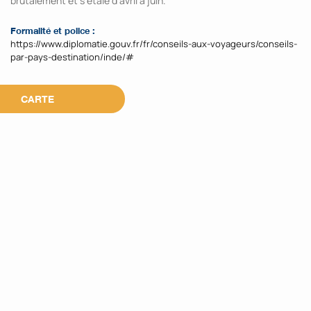
brutalement et s’étale d’avril à juin.
Formalité et police :
https://www.diplomatie.gouv.fr/fr/conseils-aux-voyageurs/conseils-
par-pays-destination/inde/#
CARTE