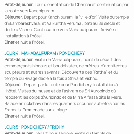
Petit-déjeuner
. Tour d’orientation de Chennai et continuation par
la route vers Kanchipuram.
Déjeuner
. Départ pour Kanchipuram, la ”ville d’or”. Visite du temple
d’Ekambareshvara, et Vaikuntha Perumal, bâti au 8e siècle et
dédié à Vishnu. Continuation vers Mahabalipuram. Arrivée et
installation à l’hôtel.
Dîner
et nuit à l’hôtel.
JOUR 4 : MAHABALIPURAM / PONDICHÉRY
Petit-déjeuner
. Visite de Mahabalipuram, point de départ des
commerçants hindous et bouddhistes, de prêtres, d’architectes,
sculpteurs et autres savants. Découverte des ”Ratha” et du
temple du Rivage dédié à la fois à Shiva et Vishnu.
Déjeuner
. Départ par la route pour Pondichéry. Installation à
l’hôtel. Visites du musée et de l’ashram de Sri Aurobindo où
reposent les corps d’Auribindo et de Mirra Alfassa dîte la Mère.
Balade en rickshaw dans les quartiers occupés autrefois par les
Français. Promenade sur la plage.
Dîner
et nuit à l’hôtel.
JOUR 5 : PONDICHÉRY / TRICHY
Petit-déjeuner
. Départ pour Tanjore. Visite du temple de