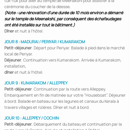
tuk-tuk pour aller au temple de Meenakshi pour assister à la
cérémonie du coucher de la déesse.
(Note : une rénovation d'une durée de 10 mois environ a démarré
sur le temple de Meenakshi, par conséquent des échafaudages
ont été installés sur tout le bâtiment.)
Dîner
et nuit à l’hôtel.
JOUR 8 : MADURAI / PERIYAR / KUMARAKOM
Petit-déjeuner
. Départ pour Periyar. Balade à pied dans le marché
local de Periyar.
Déjeuner
. Continuation vers Kumarakom. Arrivée à Kumarakom,
installation,
dîner
et nuit à l’hôtel.
JOUR 9 : KUMARAKOM / ALLEPPEY
Petit-déjeuner
. Continuation par la route vers Alleppey.
Embarquement en fin de matinée sur votre ”Houseboat”. Déjeuner
à bord. Balade en bateau sur les lagunes et canaux du Kerala à
travers villages et rizières. Dîner et nuit à bord.
JOUR 10 : ALLEPPEY / COCHIN
Petit-déjeuner
. Débarquement du bateau et continuation par la