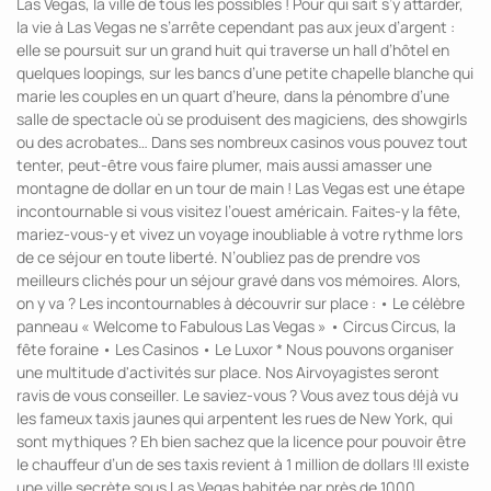
Las Vegas, la ville de tous les possibles ! Pour qui sait s’y attarder,
la vie à Las Vegas ne s’arrête cependant pas aux jeux d’argent :
elle se poursuit sur un grand huit qui traverse un hall d’hôtel en
quelques loopings, sur les bancs d’une petite chapelle blanche qui
marie les couples en un quart d’heure, dans la pénombre d’une
salle de spectacle où se produisent des magiciens, des showgirls
ou des acrobates… Dans ses nombreux casinos vous pouvez tout
tenter, peut-être vous faire plumer, mais aussi amasser une
montagne de dollar en un tour de main ! Las Vegas est une étape
incontournable si vous visitez l’ouest américain. Faites-y la fête,
mariez-vous-y et vivez un voyage inoubliable à votre rythme lors
de ce séjour en toute liberté. N’oubliez pas de prendre vos
meilleurs clichés pour un séjour gravé dans vos mémoires. Alors,
on y va ? Les incontournables à découvrir sur place : • Le célèbre
panneau « Welcome to Fabulous Las Vegas » • Circus Circus, la
fête foraine • Les Casinos • Le Luxor * Nous pouvons organiser
une multitude d'activités sur place. Nos Airvoyagistes seront
ravis de vous conseiller. Le saviez-vous ? Vous avez tous déjà vu
les fameux taxis jaunes qui arpentent les rues de New York, qui
sont mythiques ? Eh bien sachez que la licence pour pouvoir être
le chauffeur d’un de ses taxis revient à 1 million de dollars !Il existe
une ville secrète sous Las Vegas habitée par près de 1000