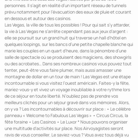
personnes. Il s’agit en réalité d’un important réseau de tunnels
prévu notamment pour l’évacuation des eaux de pluie et courant
en dessous et autour des casinos.
Las Vegas, la ville de tous les possibles ! Pour qui sait s’y attarder,
la vie à Las Vegas ne s’arrête cependant pas aux jeux d’argent :
elle se poursuit sur un grand huit qui traverse un hall d’hôtel en
quelques loopings, sur les bancs d’une petite chapelle blanche qui
marie les couples en un quart d’heure, dans la pénombre d’une
salle de spectacle où se produisent des magiciens, des showgirls
ou des acrobates… Dans ses nombreux casinos vous pouvez tout
tenter, peut-être vous faire plumer, mais aussi amasser une
montagne de dollar en un tour de main ! Las Vegas est une étape
incontournable si vous visitez l’ouest américain. Faites-y la fête,
mariez-vous-y et vivez un voyage inoubliable à votre rythme lors
de ce séjour en toute liberté. N’oubliez pas de prendre vos
meilleurs clichés pour un séjour gravé dans vos mémoires. Alors,
on y va ? Les incontournables à découvrir sur place : • Le célèbre
panneau « Welcome to Fabulous Las Vegas » • Circus Circus, la
fête foraine • Les Casinos • Le Luxor * Nous pouvons organiser
une multitude d'activités sur place. Nos Airvoyagistes seront
ravis de vous conseiller. Le saviez-vous ? Vous avez tous déjà vu