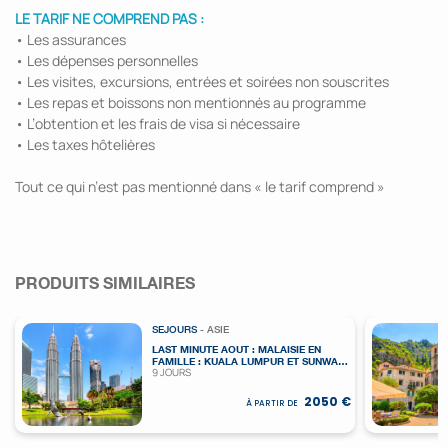
LE TARIF NE COMPREND PAS :
• Les assurances
• Les dépenses personnelles
• Les visites, excursions, entrées et soirées non souscrites
• Les repas et boissons non mentionnés au programme
• L’obtention et les frais de visa si nécessaire
• Les taxes hôtelières
Tout ce qui n’est pas mentionné dans « le tarif comprend »
PRODUITS SIMILAIRES
SEJOURS
- ASIE
LAST MINUTE AOUT : MALAISIE EN
FAMILLE : KUALA LUMPUR ET SUNWAY
9 JOURS
LAGOON
2050 €
À PARTIR DE