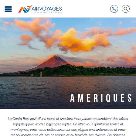
AMERIQUES
Le Costa Rica jouit d’une faune et une flore incroyables rassemblant des côtes
paradisiaques et des paysages variés. En effet vous admirerez forêts et
montagnes, vous vous prélasserez sur ses plages enchanteresses et vous
ressourcerez près de ses cascades et au bord de ses rivières. Sa richesse