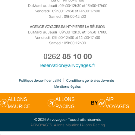
Lundi : 14h00–17h00
Du Mardi au Jeudi : 09h00-12h30 et 13h30-17h00
Vendredi : 09h00-12h30 et 14h00-17h00
Samedi : 09h00-12h00
AGENCE VOYAGES SAINT-PIERRE LA RÉUNION
Du Mardi au Jeudi : 09h00-12h30 et 13h30-17h00
Vendredi : 09h00-12h30 et 14h00-17h00
Samedi : 09h00-12h00
0262
85 10 00
reservation@airvoyages.fr
Politique de confidentialité
Conditions générales de vente
Mentions légales
ALLONS
ALLONS
AIR
|
BY
MAURICE
RACING
VOYAGES
© 2026 Airvoyages - Tous droits réservés
AIRVOYAGES
|
Allons-Maurice
|
Allons-Racing
;