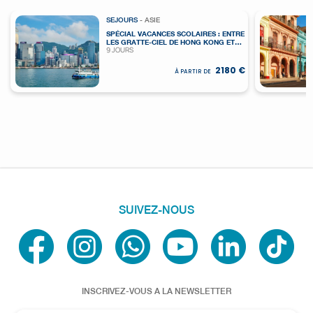
SEJOURS
- ASIE
SPÉCIAL VACANCES SCOLAIRES : ENTRE
LES GRATTE-CIEL DE HONG KONG ET
9 JOURS
KUALA LUMPUR
2180 €
À PARTIR DE
SUIVEZ-NOUS
INSCRIVEZ-VOUS A LA NEWSLETTER