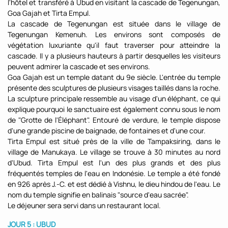
l'hôtel et transféré à Ubud en visitant la cascade de Tegenungan,
Goa Gajah et Tirta Empul.
La cascade de Tegenungan est située dans le village de
Tegenungan Kemenuh. Les environs sont composés de
végétation luxuriante qu'il faut traverser pour atteindre la
cascade. Il y a plusieurs hauteurs à partir desquelles les visiteurs
peuvent admirer la cascade et ses environs.
Goa Gajah est un temple datant du 9e siècle. L'entrée du temple
présente des sculptures de plusieurs visages taillés dans la roche.
La sculpture principale ressemble au visage d'un éléphant, ce qui
explique pourquoi le sanctuaire est également connu sous le nom
de "Grotte de l'Éléphant". Entouré de verdure, le temple dispose
d'une grande piscine de baignade, de fontaines et d'une cour.
Tirta Empul est situé près de la ville de Tampaksiring, dans le
village de Manukaya. Le village se trouve à 30 minutes au nord
d'Ubud. Tirta Empul est l'un des plus grands et des plus
fréquentés temples de l'eau en Indonésie. Le temple a été fondé
en 926 après J.-C. et est dédié à Vishnu, le dieu hindou de l'eau. Le
nom du temple signifie en balinais "source d'eau sacrée".
Le déjeuner sera servi dans un restaurant local.
JOUR 5 : UBUD