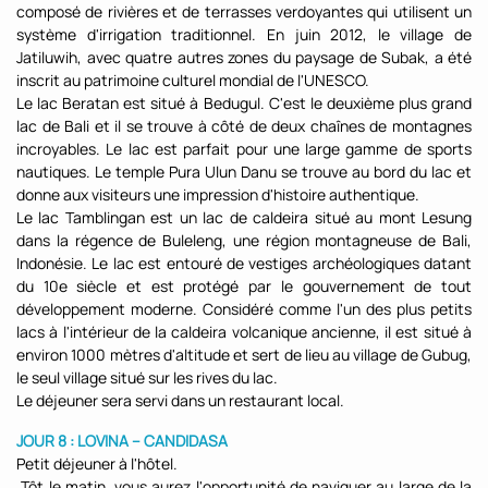
composé de rivières et de terrasses verdoyantes qui utilisent un
système d'irrigation traditionnel. En juin 2012, le village de
Jatiluwih, avec quatre autres zones du paysage de Subak, a été
inscrit au patrimoine culturel mondial de l'UNESCO.
Le lac Beratan est situé à Bedugul. C'est le deuxième plus grand
lac de Bali et il se trouve à côté de deux chaînes de montagnes
incroyables. Le lac est parfait pour une large gamme de sports
nautiques. Le temple Pura Ulun Danu se trouve au bord du lac et
donne aux visiteurs une impression d'histoire authentique.
Le lac Tamblingan est un lac de caldeira situé au mont Lesung
dans la régence de Buleleng, une région montagneuse de Bali,
Indonésie. Le lac est entouré de vestiges archéologiques datant
du 10e siècle et est protégé par le gouvernement de tout
développement moderne. Considéré comme l'un des plus petits
lacs à l'intérieur de la caldeira volcanique ancienne, il est situé à
environ 1000 mètres d'altitude et sert de lieu au village de Gubug,
le seul village situé sur les rives du lac.
Le déjeuner sera servi dans un restaurant local.
JOUR 8 : LOVINA – CANDIDASA
Petit déjeuner à l'hôtel.
Tôt le matin, vous aurez l'opportunité de naviguer au large de la