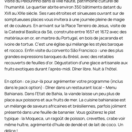
Visite du Pelourinho dans la ville haute, patrimoine culturel de
l’humanité. Le quartier abrite environ 350 bâtiments datant du
XVII au XIXe siècle. Ses rues étroites et sinueuses ouvrant sur de
somptueuses places vous invitera à une journée pleine de magie
et de couleurs. En arrivant sur la Place Terreiro de Jesus, visite de
la Catedral Basílica da Sé, construite entre 1657 et 1672 avec des
matériaux en or, en marbre du Portugal, en bois de jacaranda et
ivoire de tortue. C’est une église qui mélange les styles baroque
et rococo. Enfin visite du convento São Francisco : une des plus
grandes expressions baroques du Brésil, avec des retables
recouverts de feuilles d’or. Dégustation d’une glace artisanale aux
fruits exotiques durant l’après-midi. Dîner libre. Nuit à l’hôtel.
En option : ce jour-là pour agrémenter votre programme (inclus
dans le pack option) : Dîner dans un restaurant local – Menu
Bahianais. Dans l’Etat de Bahia, la viande laisse un peu plus de
place aux poissons et aux fruits de mer. La cuisine bahianaise est
un mélange de saveurs africaines et brésiliennes, parfois joliment
présenté dans une feuille de bananier. Vous goûterez le plat
typique : la Moqueca, un ragoût de poisson, crevettes, crabe voir
même huître, agrémenté d’huile de dendé et de lait de coco. Un
délice !