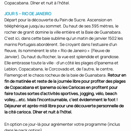
Copacabana. Dîner et nuit à l’hôtel.
JOUR 5 – RIO DE JANEIRO
Départ pour la découverte du Pain de Sucre. Ascension en
téléphérique jusqu'au sommet. Du haut de ses 395 mètres, le
rocher de granit domine la ville entière et la Baie de Guanabara.
C'est ici, dans cette baie sublime qu'un matin de janvier 1502 les
marins Portugais abordèrent. Se croyant dans l'estuaire d'un
fleuve, ils nommèrent le site « Rio de Janeiro » (Fleuve de
Janvier). Du haut du Rocher, la vue est splendide et grandiose.
Elle embrasse toute la ville : d'un côté les plages d’Ipanema et
Leblon, Copacabana, le Corcovado et, de l'autre, le centre,
Flamengo et le chaos rocheux de la baie de Guanabara.
Retour en
fin de matinée et reste de la journée libre pour profiter des plages
de Copacabana et Ipanema où les Cariocas en profitent pour
faire toutes sortes d’activités sportives, jogging, vélo, beach
volley….etc. Mais l’incontournable, c’est évidemment le foot !
Déjeuner et après-midi libre pour une découverte personnelle de
la cité carioca. Dîner et nuit à l’hôtel.
En option ce jour-là pour agrémenter votre programme (inclus
dans le pack option)