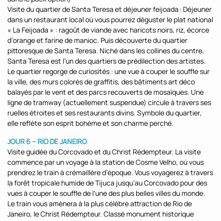
Visite du quartier de Santa Teresa et déjeuner feijoada : Déjeuner
dans un restaurant local où vous pourrez déguster le plat national
« La Feijoada » : ragoût de viande avec haricots noirs, riz, écorce
d’orange et farine de manioc. Puis découverte du quartier
pittoresque de Santa Teresa. Niché dans les collines du centre,
Santa Teresa est l’un des quartiers de prédilection des artistes.
Le quartier regorge de curiosités : une vue à couper le souffle sur
la ville, des murs colorés de graffitis, des bâtiments art déco
balayés par le vent et des parcs recouverts de mosaïques. Une
ligne de tramway (actuellement suspendue) circule à travers ses
ruelles étroites et ses restaurants divins. Symbole du quartier,
elle reflète son esprit bohème et son charme perché.
JOUR 6 – RIO DE JANEIRO
Visite guidée du Corcovado et du Christ Rédempteur. La visite
commence par un voyage à la station de Cosme Velho, où vous
prendrez le train à crémaillère d’époque. Vous voyagerez à travers
la forêt tropicale humide de Tijuca jusqu’au Corcovado pour des
vues à couper le souffle de l'une des plus belles villes du monde.
Le train vous amènera à la plus célèbre attraction de Rio de
Janeiro, le Christ Rédempteur. Classé monument historique