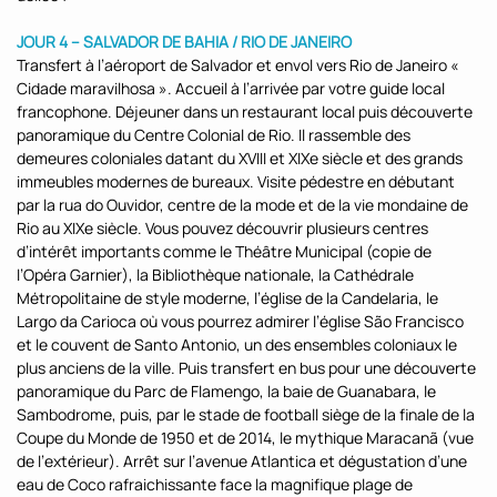
JOUR 4 – SALVADOR DE BAHIA / RIO DE JANEIRO
Transfert à l’aéroport de Salvador et envol vers Rio de Janeiro «
Cidade maravilhosa ». Accueil à l’arrivée par votre guide local
francophone. Déjeuner dans un restaurant local puis découverte
panoramique du Centre Colonial de Rio. Il rassemble des
demeures coloniales datant du XVIII et XIXe siècle et des grands
immeubles modernes de bureaux. Visite pédestre en débutant
par la rua do Ouvidor, centre de la mode et de la vie mondaine de
Rio au XIXe siècle. Vous pouvez découvrir plusieurs centres
d’intérêt importants comme le Théâtre Municipal (copie de
l’Opéra Garnier), la Bibliothèque nationale, la Cathédrale
Métropolitaine de style moderne, l’église de la Candelaria, le
Largo da Carioca où vous pourrez admirer l’église São Francisco
et le couvent de Santo Antonio, un des ensembles coloniaux le
plus anciens de la ville. Puis transfert en bus pour une découverte
panoramique du Parc de Flamengo, la baie de Guanabara, le
Sambodrome, puis, par le stade de football siège de la finale de la
Coupe du Monde de 1950 et de 2014, le mythique Maracanã (vue
de l’extérieur). Arrêt sur l’avenue Atlantica et dégustation d’une
eau de Coco rafraichissante face la magnifique plage de