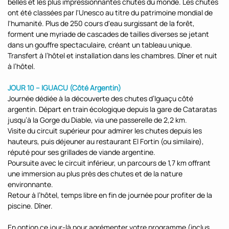
belles et les plus impressionnantes chutes du monde. Les chutes
ont été classées par l'Unesco au titre du patrimoine mondial de
l'humanité. Plus de 250 cours d'eau surgissant de la forêt,
forment une myriade de cascades de tailles diverses se jetant
dans un gouffre spectaculaire, créant un tableau unique.
Transfert à l’hôtel et installation dans les chambres. Dîner et nuit
à l’hôtel.
JOUR 10 – IGUACU (Côté Argentin)
Journée dédiée à la découverte des chutes d’Iguaçu côté
argentin. Départ en train écologique depuis la gare de Cataratas
jusqu’à la Gorge du Diable, via une passerelle de 2,2 km.
Visite du circuit supérieur pour admirer les chutes depuis les
hauteurs, puis déjeuner au restaurant El Fortin (ou similaire),
réputé pour ses grillades de viande argentine.
Poursuite avec le circuit inférieur, un parcours de 1,7 km offrant
une immersion au plus près des chutes et de la nature
environnante.
Retour à l’hôtel, temps libre en fin de journée pour profiter de la
piscine. Dîner.
En option ce jour-là pour agrémenter votre programme (inclus