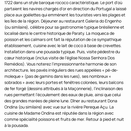
1722 dans un style baroque rococo caractéristique. Le port d'où
partaient les navires chargés d'or en direction du Portugal a laissé
place aux goélettes qui emmènent les touristes vers les plages et
les îles de la région. Déjeuner au restaurant Galeria do Engenho
(ou similaire), célèbre pour sa gastronomie typique brésilienne et
localisé dans le centre historique de Paraty. La moqueca de
poisson et les calmars ont fait la réputation de ce sympathique
établissement, cuisine avec le lait de coco à base de crevettes.
Installation dans une pousada typique. Puis, visite pédestre du
cœur historique (inclus visite de l’église Nossa Senhora Dos
Remédios). Vous noterez l’impressionnante harmonie de son
architecture, les pavés irréguliers des rues appelées « pé-de-
moleque » (pas de gamins dans les rues), ses nombreux «
sobrados » avec leurs portes et fenêtres colorées, leurs balcons
de fer forgé (dessins attribués à la Maçonnerie), l’inclinaison des
rues permettant l’écoulement des eaux de pluie, ainsi que celui
des grandes marées de pleine lune. Dîner au restaurant Dona
Ondina (ou similaire) avec vue sur la rivière Pereque Açu. La
cuisine de Madame Ondina est réputée dans la région avec
comme spécialité poissons et fruits de mer. Retour à pied et nuit
à la pousada.