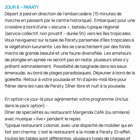
JOUR 8 – PARATY
Départ à pied en direction de l’embarcadère (15 minutes de
marche en passant par le centre historique). Embarquez pour une
croisière à bord d’une « escuna », bateau typique régional
(service collectif, non privatif – durée 5h) vers les îles tropicales.
Vous naviguerez sur la baie de Paraty parsemée d’îles tropicales à
la végétation luxuriante. Les îles se caractérisent par des fonds
marins de grande beauté et une faune diversifiée. Les amateurs
de plongée en apnée ne seront pas en reste; plusieurs sites s’y
prêtent admirablement. Possibilité de baignade dans les eaux
émeraude, au bord de plages paradisiaques. Déjeuner à bord de la
goélette. Retour à votre pousada et fin d’après-midi libre pour
flâner dans les rues de Paraty. Dîner libre et nuit à la pousada.
En option ce jour-là pour agrémenter votre programme (inclus
dans le pack option) :
Dîner de spécialités au restaurant Margarida Café (ou similaire)
avec musique « live » pendant le repas.
Typique restaurant colonial, avec une disparité de mobilier qui en
fait son charme, c’est le restaurant à la mode à Paraty. En effet,
toutes les tables sont différentes, plusieurs types de chaises et