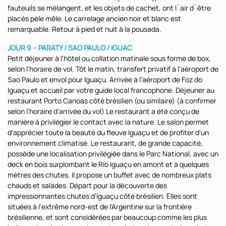
fauteuils se mélangent, et les objets de cachet, ont l´air d´être
placés pèle mêle. Le carrelage ancien noir et blanc est
remarquable. Retour à pied et nuit à la pousada.
JOUR 9 – PARATY / SAO PAULO / IGUAC
Petit déjeuner à l’hôtel ou collation matinale sous forme de box,
selon l’horaire de vol. Tôt le matin, transfert privatif à l’aéroport de
Sao Paulo et envol pour Iguaçu. Arrivée à l’aéroport de Foz do
Iguaçu et accueil par votre guide local francophone. Déjeuner au
restaurant Porto Canoas côté brésilien (ou similaire) (à confirmer
selon l’horaire d’arrivée du vol) Le restaurant a été conçu de
manière à privilégier le contact avec la nature. Le salon permet
d'apprécier toute la beauté du fleuve Iguaçu et de profiter d'un
environnement climatisé. Le restaurant, de grande capacité,
possède une localisation privilégiée dans le Parc National, avec un
deck en bois surplombant le Rio Iguaçu en amont et à quelques
mètres des chutes. Il propose un buffet avec de nombreux plats
chauds et salades. Départ pour la découverte des
impressionnantes chutes d'Iguaçu côté brésilien. Elles sont
situées à l'extrême nord-est de l'Argentine sur la frontière
brésilienne, et sont considérées par beaucoup comme les plus