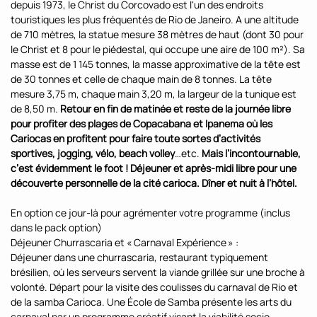
depuis 1973, le Christ du Corcovado est l'un des endroits
touristiques les plus fréquentés de Rio de Janeiro. A une altitude
de 710 mètres, la statue mesure 38 mètres de haut (dont 30 pour
le Christ et 8 pour le piédestal, qui occupe une aire de 100 m²). Sa
masse est de 1 145 tonnes, la masse approximative de la tête est
de 30 tonnes et celle de chaque main de 8 tonnes. La tête
mesure 3,75 m, chaque main 3,20 m, la largeur de la tunique est
de 8,50 m.
Retour en fin de matinée et reste de la journée libre
pour profiter des plages de Copacabana et Ipanema où les
Cariocas en profitent pour faire toute sortes d’activités
sportives, jogging, vélo, beach volley
…etc.
Mais l’incontournable,
c’est évidemment le foot ! Déjeuner et après-midi libre pour une
découverte personnelle de la cité carioca. Dîner et nuit à l’hôtel.
En option ce jour-là pour agrémenter votre programme (inclus
dans le pack option)
Déjeuner Churrascaria et « Carnaval Expérience » :
Déjeuner dans une churrascaria, restaurant typiquement
brésilien, où les serveurs servent la viande grillée sur une broche à
volonté. Départ pour la visite des coulisses du carnaval de Rio et
de la samba Carioca. Une École de Samba présente les arts du
carnaval par un programme créatif visant la viabilité socio-