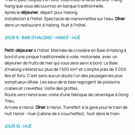
Nang que vous découvrirez en barque traditionnelle.
Après le
déjeuner
, départ pour Halong.
Installation à l'hôtel. Spectacle de marionnettes sur l’eau.
Dîner
dans un restaurant à Halong. Nuit à l'hôtel.
JOUR 9 : BAIE D’HALONG - HANOÏ - HUÉ
Petit-déjeuner
à l'hôtel. Matinée de croisière en Baie d'Halong à
bord d’une jonque traditionnelle à voile, motorisée, avec un
déjeuner de fruits de mer qui vous sera servi à bord. La Baie
d'Halong s'étend sur plus de 1 500 km² et compte près de 3 000
îles et îlots. C'est sans aucun doute l'un des paysages les plus
somptueux d'Asie. Les eaux de la baie regorgent de poissons,
crabes et crevettes. Visite des grottes.
Route vers Hanoï avec visite d’une fabrique de céramique à Dong
Trieu.
Arrivée à Hanoï.
Dîner
à Hanoï. Transfert à la gare pour le train de
nuit Hanoï - Hué (cabine de 4 couchettes). Nuit dans le train.
JOUR 10 : HUÉ