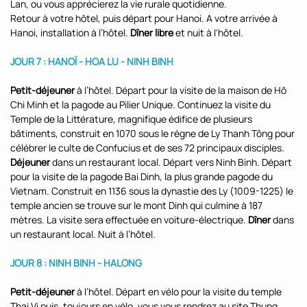
Lan, ou vous apprécierez la vie rurale quotidienne.
Retour à votre hôtel, puis départ pour Hanoi. A votre arrivée à
Hanoi, installation à l’hôtel.
Dîner libre
et nuit à l'hôtel.
JOUR 7 : HANOÏ - HOA LU - NINH BINH
Petit-déjeuner
à l’hôtel. Départ pour la visite de la maison de Hô
Chi Minh et la pagode au Pilier Unique. Continuez la visite du
Temple de la Littérature, magnifique édifice de plusieurs
bâtiments, construit en 1070 sous le règne de Ly Thanh Tông pour
célébrer le culte de Confucius et de ses 72 principaux disciples.
Déjeuner
dans un restaurant local. Départ vers Ninh Binh. Départ
pour la visite de la pagode Bai Dinh, la plus grande pagode du
Vietnam. Construit en 1136 sous la dynastie des Ly (1009-1225) le
temple ancien se trouve sur le mont Dinh qui culmine à 187
mètres. La visite sera effectuée en voiture-électrique.
Dîner
dans
un restaurant local. Nuit à l’hôtel.
JOUR 8 : NINH BINH - HALONG
Petit-déjeuner
à l’hôtel. Départ en vélo pour la visite du temple
Thai Vi puis, toujours en vélo, vous vous rendrez au site Thung