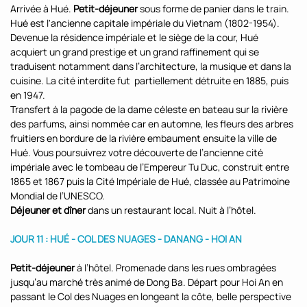
Arrivée à Hué.
Petit-déjeuner
sous forme de panier dans le train.
Hué est l'ancienne capitale impériale du Vietnam (1802-1954).
Devenue la résidence impériale et le siège de la cour, Hué
acquiert un grand prestige et un grand raffinement qui se
traduisent notamment dans l’architecture, la musique et dans la
cuisine. La cité interdite fut partiellement détruite en 1885, puis
en 1947.
Transfert à la pagode de la dame céleste en bateau sur la rivière
des parfums, ainsi nommée car en automne, les fleurs des arbres
fruitiers en bordure de la rivière embaument ensuite la ville de
Hué. Vous poursuivrez votre découverte de l’ancienne cité
impériale avec le tombeau de l’Empereur Tu Duc, construit entre
1865 et 1867 puis la Cité Impériale de Hué, classée au Patrimoine
Mondial de l’UNESCO.
Déjeuner et dîner
dans un restaurant local. Nuit à l’hôtel.
JOUR 11 : HUÉ - COL DES NUAGES - DANANG - HOI AN
Petit-déjeuner
à l’hôtel. Promenade dans les rues ombragées
jusqu’au marché très animé de Dong Ba. Départ pour Hoi An en
passant le Col des Nuages en longeant la côte, belle perspective