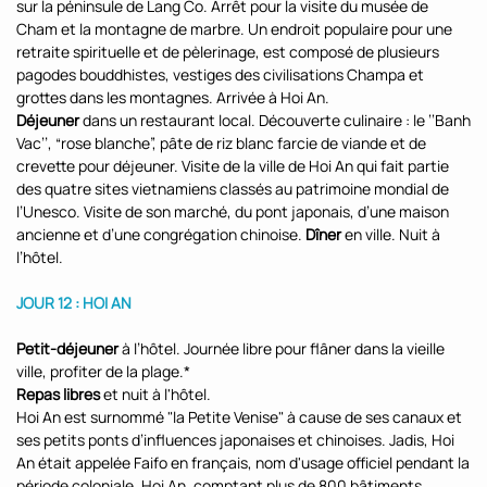
sur la péninsule de Lang Co. Arrêt pour la visite du musée de
Cham et la montagne de marbre. Un endroit populaire pour une
retraite spirituelle et de pèlerinage, est composé de plusieurs
pagodes bouddhistes, vestiges des civilisations Champa et
grottes dans les montagnes. Arrivée à Hoi An.
Déjeuner
dans un restaurant local. Découverte culinaire : le ‘‘Banh
Vac’’, “rose blanche”, pâte de riz blanc farcie de viande et de
crevette pour déjeuner. Visite de la ville de Hoi An qui fait partie
des quatre sites vietnamiens classés au patrimoine mondial de
l’Unesco. Visite de son marché, du pont japonais, d’une maison
ancienne et d’une congrégation chinoise.
Dîner
en ville. Nuit à
l’hôtel.
JOUR 12 : HOI AN
Petit-déjeuner
à l’hôtel. Journée libre pour flâner dans la vieille
ville, profiter de la plage.*
Repas libres
et nuit à l'hôtel.
Hoi An est surnommé "la Petite Venise" à cause de ses canaux et
ses petits ponts d’influences japonaises et chinoises. Jadis, Hoi
An était appelée Faifo en français, nom d'usage officiel pendant la
période coloniale. Hoi An, comptant plus de 800 bâtiments