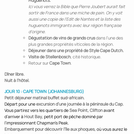
Huguenots.
Ici vous verrez la Bible que Pierre Joubert aurait fait
sortir de France dans une miche de pain. On y voit
aussi une copie de l’Edit de Nantes et la liste des
huguenots immigrants avec leur région française
d’origine.
Dégustation de vins de grands crus
dans l’une des
plus grandes propriétés viticoles de la région.
Déjeuner dans une propriété de Style Cape Dutch.
Visite de Stellenbosch
, cité historique.
Retour sur
Cape Town
.
Dîner libre.
Nuit à l’hôtel.
JOUR 10 : CAPE TOWN (JOHANNESBURG)
Petit déjeuner matinal buffet sud-africain.
Départ pour une
excursion d’une journée à la péninsule du Cap
.
Vous partirez vers les quartiers de
Sea Point, Clifton
avant
d’arriver à
Hout Bay
, petit port de pêche dominé par
l’impressionnant Chapman’s Peak.
Embarquement pour découvrir l’île aux phoques
, où vous aurez le