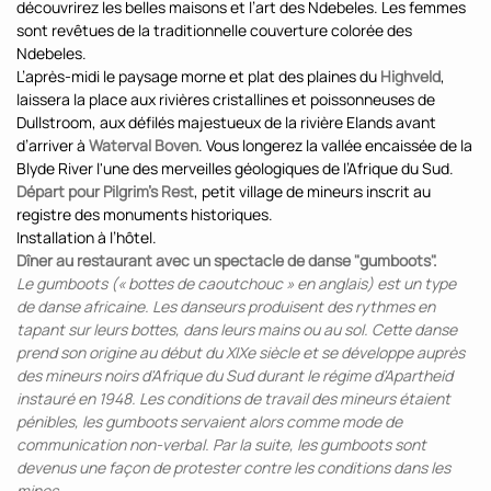
découvrirez les belles maisons et l’art des Ndebeles. Les femmes
sont revêtues de la traditionnelle couverture colorée des
Ndebeles.
L’après-midi le paysage morne et plat des plaines du
Highveld
,
laissera la place aux rivières cristallines et poissonneuses de
Dullstroom, aux défilés majestueux de la rivière Elands avant
d’arriver à
Waterval Boven
. Vous longerez la vallée encaissée de la
Blyde River l'une des merveilles géologiques de l’Afrique du Sud.
Départ pour Pilgrim’s Rest
, petit village de mineurs inscrit au
registre des monuments historiques.
Installation à l’hôtel.
Dîner au restaurant avec un spectacle de danse "gumboots".
Le gumboots (« bottes de caoutchouc » en anglais) est un type
de danse africaine. Les danseurs produisent des rythmes en
tapant sur leurs bottes, dans leurs mains ou au sol. Cette danse
prend son origine au début du XIXe siècle et se développe auprès
des mineurs noirs d'Afrique du Sud durant le régime d'Apartheid
instauré en 1948. Les conditions de travail des mineurs étaient
pénibles, les gumboots servaient alors comme mode de
communication non-verbal. Par la suite, les gumboots sont
devenus une façon de protester contre les conditions dans les
mines.