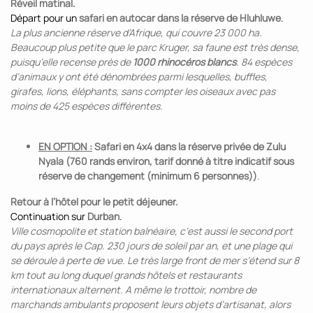
Réveil matinal.
Départ pour un
safari en autocar dans la réserve de Hluhluwe
.
La plus ancienne réserve d’Afrique, qui couvre 23 000 ha.
Beaucoup plus petite que le parc Kruger, sa faune est très dense,
puisqu’elle recense près de
1000 rhinocéros blancs
. 84 espèces
d’animaux y ont été dénombrées parmi lesquelles, buffles,
girafes, lions, éléphants, sans compter les oiseaux avec pas
moins de 425 espèces différentes.
EN OPTION :
Safari en 4x4 dans la réserve privée de Zulu
Nyala
(760 rands environ, tarif donné à titre indicatif sous
réserve de changement (minimum 6 personnes))
.
Retour à l’hôtel pour le petit déjeuner.
Continuation sur
Durban
.
Ville cosmopolite et station balnéaire, c’est aussi le second port
du pays après le Cap. 230 jours de soleil par an, et une plage qui
se déroule à perte de vue. Le très large front de mer s’étend sur 8
km tout au long duquel grands hôtels et restaurants
internationaux alternent. A même le trottoir, nombre de
marchands ambulants proposent leurs objets d’artisanat, alors