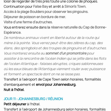
loisir de regarder de très près toute une colonie de phoques.
Continuation pour
False Bay
et arrêt à
Simon’s Town
.
Accès à la plage Boulders pour observer les pingouins.
Déjeuner de poisson en bordure de mer.
Visite d’une ferme d’autruches.
Vous entrerez ensuite dans la
réserve naturelle du Cap de Bonne-
Espérance
.
De nombreux animaux vivent en liberté autour de la route qui
mène à la pointe. Vous verrez peut-être des zèbres du cap, des
élans, des springboks et des troupes de pingouins et d’autruches.
Vous monterez ensuite au
sommet d’un promontoire
pour
assister à la rencontre de l’océan Indien qui se jette dans les flots
de l’océan Atlantique : falaises abruptes, criques sablonneuses
où les eaux bleues de l’Atlantique viennent rouler avec puissance
et forment un spectacle dont on ne se lasse pas.
Transfert à l’aéroport de Cape Town selon horaires, formalités
d’embarquement et
envol pour Johannesburg.
Nuit à l’hôtel.
JOUR 11 : JOHANNESBURG / RÉUNION
Petit déjeuner
à l'hôtel.
Transfert à l’aéroport de Johannesburg selon horaires, formalités