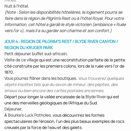
Nuit à l'hôtel.
(Note : Selon les disponibilités hôtelières, le logement pourra se
faire dans la région de Pilgrim's Rest ou à l'hôtel Royal. Pour votre
information, cet hôtel a gardé le style victorien (ambiance « Ruée
vers l’or »), mais il a su garder son charme et son confort.)
JOUR 4 : REGION DE PILGRIM’S REST / BLYDE RIVER CANYON /
REGION DU KRUGER PARK
Petit déjeuner buffet sud-africain.
Visite de ce village
qui est une reconstitution parfaite de la petite
cité construite par les premiers colons, lors de la ruée vers l’or de
1870.
Vous pourrez flâner dans les boutiques.
Vous trouverez quelques
objets insolites tels que du savon de mineur, des pépites, des
émaux ou bien encore des cartes postales anciennes.
Départ pour longer la vallée encaissée de la
Blyde River
qui est
une des merveilles géologiques de l’Afrique du Sud.
Déjeuner.
À
Bourke's Luck Potholes
, vous découvrirez les formes
spectaculaires de l’érosion, l’un des plus beaux exemples de rocs
creusés par la force de l’eau et des galets.