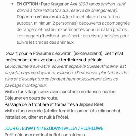
EN OPTION :
Parc Kruger en 4x4
(890 rands environ, tarif
donné à titre indicatif sous réserve de changement).
Départ en véhicules 4 x 4
(en lieu et place du safari en
autocar, minimum 2 personnes) découverts accompagnés
de rangers et pisteur expérimentés pour un safari photos.
Les rangers n’hésitent pas à sortir des pistes balisées pour
suivre les traces des animaux.
Départ pour le
Royaume d’eSwatini (ex-Swaziland)
, petit état
indépendant enclavé dans le territoire sud-africain.
Le Royaume d’eSwatini, souvent appelé la Suisse Africaine, est
un petit pays verdoyant et vallonné. D’immenses plantations de
pins et d’eucalyptus se fondent harmonieusement dans ce
paysage montagneux.
Visite d’un village swazi avec spectacle de danses locales.
Déjeuner en cours de route.
Passage de la frontière et formalités à
Jeppe’s Reef
.
Visite d’une verrerie (atelier fermé le samedi et le dimanche).
Installation, dîner et nuit à l’hôtel.
JOUR 6 : ESWATINI / EZULWINI VALLEY / HLUHLUWE
Petit déjeuner matinal buffet sud-africain.