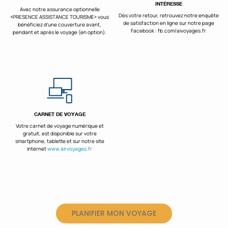
INTÉRESSE
Avec notre assurance optionnelle
Dès votre retour, retrouvez notre enquête
«PRESENCE ASSISTANCE TOURISME» vous
de satisfaction en ligne sur notre page
bénéficiez d’une couverture avant,
Facebook : fb.com/aivoyages.fr
pendant et après le voyage (en option).
CARNET DE VOYAGE
Votre carnet de voyage numérique et
gratuit, est disponible sur votre
smartphone, tablette et sur notre site
internet
www.airvoyages.fr
PLANIFIER MON VOYAGE