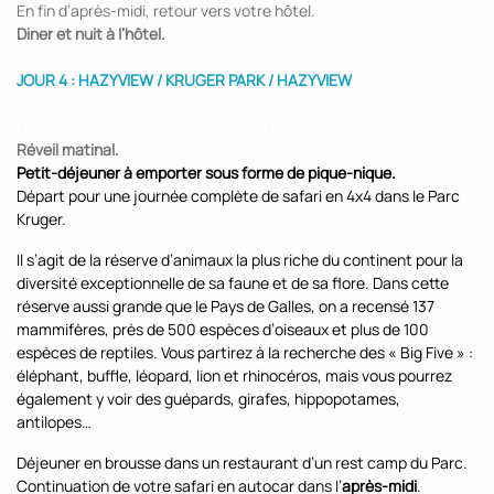
En fin d’après-midi, retour vers votre hôtel.
Diner et nuit à l’hôtel.
JOUR 4 : HAZYVIEW / KRUGER PARK / HAZYVIEW
AZYVIEW / BLYDE
RIVER / HAZYVIEW HHAZYVIEW / BLYDE RIVER /
HAZYVIEW AZYVIEW / BLYDE RIVER / HAZYVIEW
Réveil matinal.
Petit-déjeuner à emporter sous forme de pique-nique.
Départ pour une journée complète de safari en 4x4 dans
le Parc
Kruger.
Il s’agit de la réserve d’animaux la plus riche du continent pour la
diversité exceptionnelle de sa faune et de sa flore. Dans cette
réserve aussi grande que le Pays de Galles, on a recensé 137
mammifères, près de 500 espèces d’oiseaux et plus de 100
espèces de reptiles. Vous partirez à la recherche des « Big Five » :
éléphant, buffle, léopard, lion et rhinocéros, mais vous pourrez
également y voir des guépards, girafes, hippopotames,
antilopes…
Déjeuner en brousse dans un restaurant d’un rest camp du Parc.
Continuation de votre safari en autocar dans l’
après-midi
.