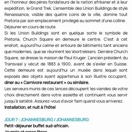
en l’honneur des pères fondateurs de la nation afrikaner et à leur
expédition, le Grand Trek. L’ensemble des Union Buildings de style
Renaissance, visible des quatre coins de la ville, domine tout
Pretoria par son emplacement privilégié au sommet d’une colline.
Déjeuner en cours de route.
Si les Union Buildings sont en quelque sorte le symbole de
Pretoria, Church Square en demeure le centre. C’est à cet
endroit, aujourd’hui calme et entouré de bâtiments tant anciens
que modernes, que se réunirent les Voortrekkers. Derrière Church
Square, se dresse la maison de Paul Kruger. L’ancien président du
Transvaal y vécut de 1883 à 1900, avant de s’exiler en Suisse.
Cette demeure est aujourd’hui un musée dans lequel sont
exposés des objets ayant appartenus à son illustre occupant,
diner au « Carnivore restaurant » ou similaire.
Les serveurs munis de ces lances découpent les viandes de votre
choix directement dans votre assiette et continuent vous servir
jusqu’à satiété. Assurez-vous d’avoir faim quand vous arriverez.
Installation, et nuit à l’hôtel
JOUR 7 : JOHANNESBURG / JOHANNESBURG
Petit-déjeuner buffet sud-africain.
Journée et repas libres.