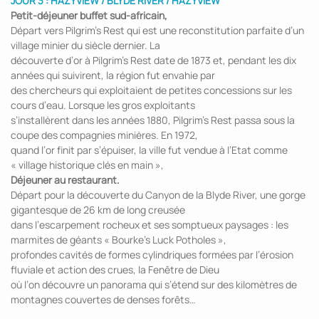
JOUR 3 : HAZYVIEW / BLYDE RIVER / HAZYVIEW
Petit-déjeuner buffet sud-africain,
Départ vers Pilgrim’s Rest qui est une reconstitution parfaite d’un
village minier du siècle dernier. La
découverte d’or à Pilgrim’s Rest date de 1873 et, pendant les dix
années qui suivirent, la région fut envahie par
des chercheurs qui exploitaient de petites concessions sur les
cours d’eau. Lorsque les gros exploitants
s’installèrent dans les années 1880, Pilgrim’s Rest passa sous la
coupe des compagnies minières. En 1972,
quand l’or finit par s’épuiser, la ville fut vendue à l’Etat comme
« village historique clés en main »,
Déjeuner au restaurant.
Départ pour la découverte du Canyon de la Blyde River, une gorge
gigantesque de 26 km de long creusée
dans l’escarpement rocheux et ses somptueux paysages : les
marmites de géants « Bourke’s Luck Potholes »,
profondes cavités de formes cylindriques formées par l’érosion
fluviale et action des crues, la Fenêtre de Dieu
où l’on découvre un panorama qui s’étend sur des kilomètres de
montagnes couvertes de denses forêts…