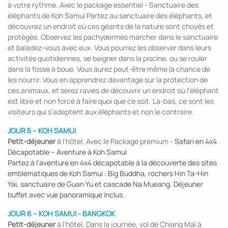
à votre rythme. Avec le package essentiel - Sanctuaire des
éléphants de Koh Samui Partez au sanctuaire des éléphants, et
découvrez un endroit où ces géants de la nature sont choyés et
protégés. Observez les pachydermes marcher dans le sanctuaire
et baladez-vous avec eux. Vous pourrez les observer dans leurs
activités quotidiennes, se baigner dans la piscine, ou se rouler
dans la fosse à boue. Vous aurez peut-être même la chance de
les nourrir. Vous en apprendrez davantage sur la protection de
ces animaux, et serez ravies de découvrir un endroit où l'éléphant
est libre et non forcé à faire quoi que ce soit. Là-bas, ce sont les
visiteurs qui s’adaptent aux éléphants et non le contraire.
JOUR 5 – KOH SAMUI
Petit-déjeuner
à l’hôtel. Avec le Package premium -
Safari en 4x4
Décapotable – Aventure à Koh Samui
Partez à l'aventure en 4x4 décapotable à la découverte des sites
emblématiques de Koh Samui : Big Buddha, rochers Hin Ta-Hin
Yai, sanctuaire de Guan Yu et cascade Na Mueang. Déjeuner
buffet avec vue panoramique inclus.
JOUR 6 – KOH SAMUI - BANGKOK
Petit-déjeuner
à l’hôtel. Dans la journée, vol de Chiang Maï à