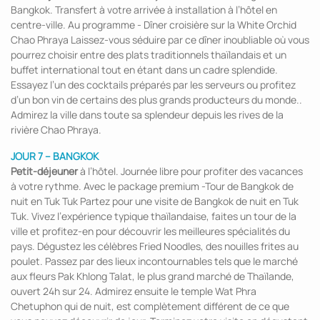
Bangkok. Transfert à votre arrivée à installation à l’hôtel en
centre-ville. Au programme - Dîner croisière sur la White Orchid
Chao Phraya Laissez-vous séduire par ce dîner inoubliable où vous
pourrez choisir entre des plats traditionnels thaïlandais et un
buffet international tout en étant dans un cadre splendide.
Essayez l’un des cocktails préparés par les serveurs ou profitez
d’un bon vin de certains des plus grands producteurs du monde..
Admirez la ville dans toute sa splendeur depuis les rives de la
rivière Chao Phraya.
JOUR 7 – BANGKOK
Petit-déjeuner
à l’hôtel. Journée libre pour profiter des vacances
à votre rythme. Avec le package premium -Tour de Bangkok de
nuit en Tuk Tuk Partez pour une visite de Bangkok de nuit en Tuk
Tuk. Vivez l’expérience typique thaïlandaise, faites un tour de la
ville et profitez-en pour découvrir les meilleures spécialités du
pays. Dégustez les célèbres Fried Noodles, des nouilles frites au
poulet. Passez par des lieux incontournables tels que le marché
aux fleurs Pak Khlong Talat, le plus grand marché de Thaïlande,
ouvert 24h sur 24. Admirez ensuite le temple Wat Phra
Chetuphon qui de nuit, est complètement différent de ce que