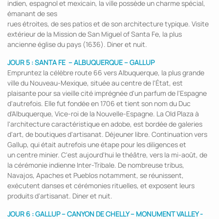
indien, espagnol et mexicain, la ville possède un charme spécial,
émanant de ses
rues étroites, de ses patios et de son architecture typique. Visite
extérieur de la Mission de San Miguel of Santa Fe, la plus
ancienne église du pays (1636). Diner et nuit.
JOUR 5 :
SANTA FE – ALBUQUERQUE – GALLUP
Empruntez la célèbre route 66 vers Albuquerque, la plus grande
ville du Nouveau-Mexique, située au centre de l'État, est
plaisante pour sa vieille cité imprégnée d'un parfum de l'Espagne
d'autrefois. Elle fut fondée en 1706 et tient son nom du Duc
d'Albuquerque, Vice-roi de la Nouvelle-Espagne. La Old Plaza à
l'architecture caractéristique en adobe, est bordée de galeries
d'art, de boutiques d'artisanat. Déjeuner libre. Continuation vers
Gallup, qui était autrefois une étape pour les diligences et
un centre minier. C'est aujourd'hui le théâtre, vers la mi-août, de
la cérémonie indienne Inter-Tribale. De nombreuse tribus,
Navajos, Apaches et Pueblos notamment, se réunissent,
exécutent danses et cérémonies rituelles, et exposent leurs
produits d'artisanat. Diner et nuit.
JOUR 6 :
GALLUP
– CANYON DE CHELLY – MONUMENT VALLEY -