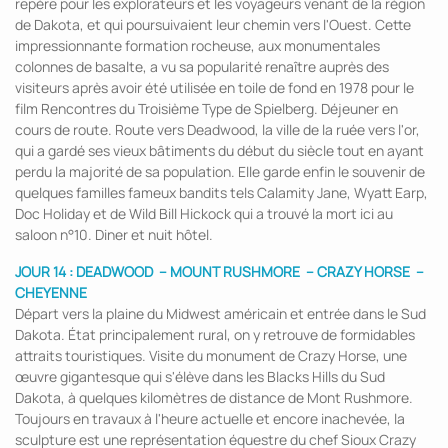
repère pour les explorateurs et les voyageurs venant de la région
de Dakota, et qui poursuivaient leur chemin vers l'Ouest. Cette
impressionnante formation rocheuse, aux monumentales
colonnes de basalte, a vu sa popularité renaître auprès des
visiteurs après avoir été utilisée en toile de fond en 1978 pour le
film Rencontres du Troisième Type de Spielberg. Déjeuner en
cours de route. Route vers Deadwood, la ville de la ruée vers l'or,
qui a gardé ses vieux bâtiments du début du siècle tout en ayant
perdu la majorité de sa population. Elle garde enfin le souvenir de
quelques familles fameux bandits tels Calamity Jane, Wyatt Earp,
Doc Holiday et de Wild Bill Hickock qui a trouvé la mort ici au
saloon n°10. Diner et nuit hôtel.
JOUR 14 :
DEADWOOD
– MOUNT RUSHMORE
– CRAZY HORSE
–
CHEYENNE
Départ vers la plaine du Midwest américain et entrée dans le Sud
Dakota. État principalement rural, on y retrouve de formidables
attraits touristiques. Visite du monument de Crazy Horse, une
œuvre gigantesque qui s'élève dans les Blacks Hills du Sud
Dakota, à quelques kilomètres de distance de Mont Rushmore.
Toujours en travaux à l'heure actuelle et encore inachevée, la
sculpture est une représentation équestre du chef Sioux Crazy