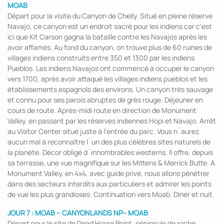
MOAB
Départ pour la visite du Canyon de Chelly. Situé en pleine réserve
Navajo, ce canyon est un endroit sacré pour les indiens car c'est
ici que Kit Carson gagna la bataille contre les Navajos après les
avoir affamés. Au fond du canyon, on trouve plus de 60 ruines de
villages indiens construits entre 350 et 1300 par les indiens
Pueblos. Les indiens Navajos ont commencé à occuper le canyon
vers 1700, après avoir attaqué les villages indiens pueblos et les
établissements espagnols des environs. Un canyon très sauvage
et connu pour ses parois abruptes de grès rouge. Déjeuner en
cours de route. Après-midi route en direction de Monument
Valley, en passant par les réserves indiennes Hopi et Navajo. Arrêt
au Visitor Center situé juste à l'entrée du parc. Vous n`aurez
aucun mal à reconnaître l`un des plus célèbres sites naturels de
la planète. Décor obligé d`innombrables westerns. Il offre, depuis
sa terrasse, une vue magnifique sur les Mittens & Merrick Butte. A
Monument Valley, en 4x4, avec guide privé, nous allons pénétrer
dans des secteurs interdits aux particuliers et admirer les points
de vue les plus grandioses. Continuation vers Moab. Diner et nuit.
JOUR 7 : MOAB
– CANYONLANDS NP– MOAB
Départ pour le site de Dead Horse Point, péninsule de roche