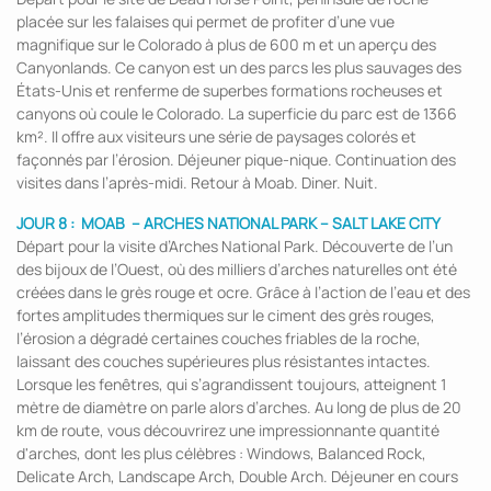
placée sur les falaises qui permet de profiter d’une vue
magnifique sur le Colorado à plus de 600 m et un aperçu des
Canyonlands. Ce canyon est un des parcs les plus sauvages des
États-Unis et renferme de superbes formations rocheuses et
canyons où coule le Colorado. La superficie du parc est de 1366
km². Il offre aux visiteurs une série de paysages colorés et
façonnés par l’érosion. Déjeuner pique-nique. Continuation des
visites dans l’après-midi. Retour à Moab. Diner. Nuit.
JOUR 8 :
MOAB – ARCHES NATIONAL PARK – SALT LAKE CITY
Départ pour la visite d’Arches National Park. Découverte de l’un
des bijoux de l’Ouest, où des milliers d’arches naturelles ont été
créées dans le grès rouge et ocre. Grâce à l’action de l’eau et des
fortes amplitudes thermiques sur le ciment des grès rouges,
l’érosion a dégradé certaines couches friables de la roche,
laissant des couches supérieures plus résistantes intactes.
Lorsque les fenêtres, qui s’agrandissent toujours, atteignent 1
mètre de diamètre on parle alors d’arches. Au long de plus de 20
km de route, vous découvrirez une impressionnante quantité
d'arches, dont les plus célèbres : Windows, Balanced Rock,
Delicate Arch, Landscape Arch, Double Arch. Déjeuner en cours