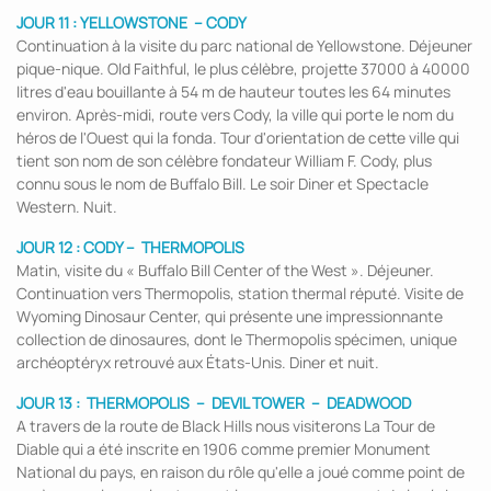
JOUR 11 : YELLOWSTONE –
CODY
Continuation à la visite du parc national de Yellowstone. Déjeuner
pique-nique. Old Faithful, le plus célèbre, projette 37000 à 40000
litres d'eau bouillante à 54 m de hauteur toutes les 64 minutes
environ. Après-midi, route vers Cody, la ville qui porte le nom du
héros de l'Ouest qui la fonda. Tour d'orientation de cette ville qui
tient son nom de son célèbre fondateur William F. Cody, plus
connu sous le nom de Buffalo Bill. Le soir Diner et Spectacle
Western. Nuit.
JOUR 12 :
CODY
–
THERMOPOLIS
Matin, visite du « Buffalo Bill Center of the West ». Déjeuner.
Continuation vers Thermopolis, station thermal réputé. Visite de
Wyoming Dinosaur Center, qui présente une impressionnante
collection de dinosaures, dont le Thermopolis spécimen, unique
archéoptéryx retrouvé aux États-Unis. Diner et nuit.
JOUR 13 :
THERMOPOLIS
– DEVIL TOWER
–
DEADWOOD
A travers de la route de Black Hills nous visiterons La Tour de
Diable qui a été inscrite en 1906 comme premier Monument
National du pays, en raison du rôle qu'elle a joué comme point de