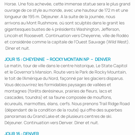
Horse. Une fois achevée, cette immense statue sera le plus grand
ouvrage de ce style au monde, avec une hauteur de 172 m et une
longueur de 195 m. Déjeuner. A la suite de la journée, nous
arrivons au Mont Rushmore, où sont sculptés dans le granit les
gigantesques bustes de 4 présidents Washington, Jefferson,
Lincoln et Roosevelt. Continuation vers Cheyenne, ville de Rodéo
et considérée comme la capitale de l'Ouest Sauvage (Wild West).
Diner et nuit.
JOUR 15 :
CHEYENNE
– ROCKY MONTAIN NP
–
DENVER
Le matin, tour de ville dans le centre historique, Le State Capitol
et le Governor’s Mansion. Route vers le Park de Rocky Mountain,
le toit de l'Amérique du Nord, façonné par les glaciers disparus.
Vous découvrirez les formidables paysages de vallées et
montagnes (forêts derésineux, prairies de fleurs, lacs et
cascades, toundra) et sa faune composée de mouflons,
écureuils, marmottes, élans, cerfs. Nous prenons Trail Ridge Road
(dépendant de la condition de la route) qui offre des superbes
panoramas du Grand Lake et de plusieurs centres de ski.
Déjeuner. Continuation vers Denver. Diner et nuit.
JOUR 16 :
DENVER