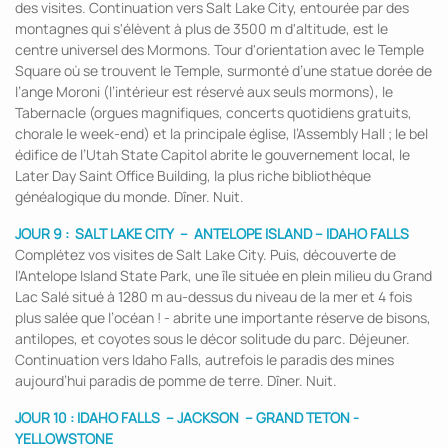
des visites. Continuation vers Salt Lake City, entourée par des
montagnes qui s'élèvent à plus de 3500 m d'altitude, est le
centre universel des Mormons. Tour d'orientation avec le Temple
Square où se trouvent le Temple, surmonté d’une statue dorée de
l’ange Moroni (l’intérieur est réservé aux seuls mormons), le
Tabernacle (orgues magnifiques, concerts quotidiens gratuits,
chorale le week-end) et la principale église, l’Assembly Hall ; le bel
édifice de l’Utah State Capitol abrite le gouvernement local, le
Later Day Saint Office Building, la plus riche bibliothèque
généalogique du monde. Dîner. Nuit.
JOUR 9 :
SALT LAKE CITY
– ANTELOPE ISLAND – IDAHO FALLS
Complétez vos visites de Salt Lake City. Puis, découverte de
l'Antelope Island State Park, une île située en plein milieu du Grand
Lac Salé situé à 1280 m au-dessus du niveau de la mer et 4 fois
plus salée que l’océan ! - abrite une importante réserve de bisons,
antilopes, et coyotes sous le décor solitude du parc. Déjeuner.
Continuation vers Idaho Falls, autrefois le paradis des mines
aujourd’hui paradis de pomme de terre. Dîner. Nuit.
JOUR 10 :
IDAHO FALLS
– JACKSON – GRAND TETON -
YELLOWSTONE