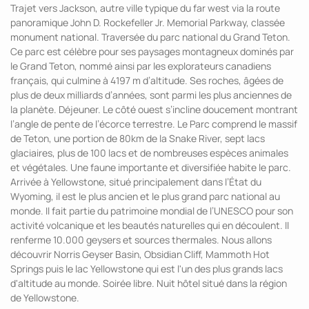
Trajet vers Jackson, autre ville typique du far west via la route
panoramique John D. Rockefeller Jr. Memorial Parkway, classée
monument national. Traversée du parc national du Grand Teton.
Ce parc est célèbre pour ses paysages montagneux dominés par
le Grand Teton, nommé ainsi par les explorateurs canadiens
français, qui culmine à 4197 m d’altitude. Ses roches, âgées de
plus de deux milliards d’années, sont parmi les plus anciennes de
la planète. Déjeuner. Le côté ouest s’incline doucement montrant
l’angle de pente de l’écorce terrestre. Le Parc comprend le massif
de Teton, une portion de 80km de la Snake River, sept lacs
glaciaires, plus de 100 lacs et de nombreuses espèces animales
et végétales. Une faune importante et diversifiée habite le parc.
Arrivée à Yellowstone, situé principalement dans l’État du
Wyoming, il est le plus ancien et le plus grand parc national au
monde. Il fait partie du patrimoine mondial de l’UNESCO pour son
activité volcanique et les beautés naturelles qui en découlent. II
renferme 10.000 geysers et sources thermales. Nous allons
découvrir Norris Geyser Basin, Obsidian Cliff, Mammoth Hot
Springs puis le lac Yellowstone qui est l'un des plus grands lacs
d'altitude au monde. Soirée libre. Nuit hôtel situé dans la région
de Yellowstone.