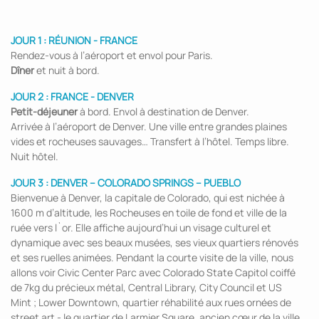
JOUR 1 : RÉUNION - FRANCE
Rendez-vous à l’aéroport et envol pour Paris.
Dîner
et nuit à bord.
JOUR 2 : FRANCE - DENVER
Petit-déjeuner
à bord. Envol à destination de Denver.
Arrivée à l’aéroport de Denver. Une ville entre grandes plaines
vides et rocheuses sauvages… Transfert à l’hôtel. Temps libre.
Nuit hôtel.
JOUR 3 :
DENVER – COLORADO SPRINGS – PUEBLO
Bienvenue à Denver, la capitale de Colorado, qui est nichée à
1600 m d’altitude, les Rocheuses en toile de fond et ville de la
ruée vers l`or. Elle affiche aujourd’hui un visage culturel et
dynamique avec ses beaux musées, ses vieux quartiers rénovés
et ses ruelles animées. Pendant la courte visite de la ville, nous
allons voir Civic Center Parc avec Colorado State Capitol coiffé
de 7kg du précieux métal, Central Library, City Council et US
Mint ; Lower Downtown, quartier réhabilité aux rues ornées de
street art - le quartier de Larmier Square, ancien cœur de la ville