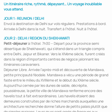
Un itinéraire riche, rythmé, dépaysant… Un voyage inoubliable
vous attend.
JOUR 1 : REUNION / DELHI
Envol à destination de Delhi sur vols réguliers. Prestations à bord.
Arrivée à Delhi dans la nuit. Transfert à l’hôtel. Nuit à l’hôtel.
JOUR 2 : DELHI / REGION DU SHEKHAWATI
Petit-déjeuner
à l’hôtel. 7h30 – Départ pour la province semi
désertique de Shekhawati, qui s’étend dans un triangle compris
entre Delhi, Jaipur et Bikaner. Vers le XIVème siècle, furent créés
dans la région d’importants centres de négoce jalonnant les
itinéraires caravaniers.
Déjeuner Libre. Arrivée l’après-midi et découverte de Mandawa,
petite principauté féodale. Mandawa a vécu une période de grand
faste entre le milieu du XVIIIème et le début du XXème siècle.
Aujourd’hui cernée par les dunes de sable, décrépite,
poussiéreuse, la petite ville de Mandawa renferme encore des
havelis tout à fait extraordinaires. Les havelis étaient des
demeures construites par de riches marchands auxquelles une
architecture recherchée donne l’allure de petits palais plutôt que
de simples maisons. Leurs murs sont ornés de fresques aux