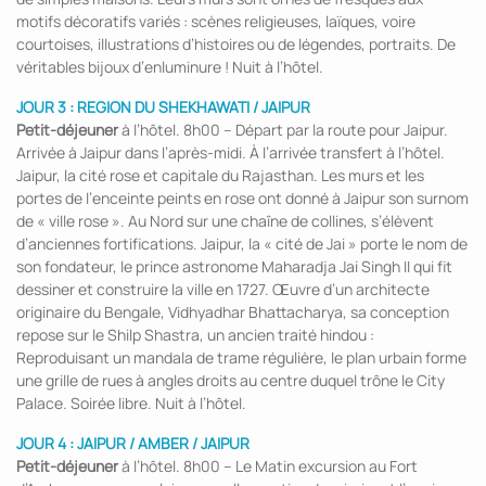
motifs décoratifs variés : scènes religieuses, laïques, voire
courtoises, illustrations d’histoires ou de légendes, portraits. De
véritables bijoux d’enluminure ! Nuit à l’hôtel.
JOUR 3 : REGION DU SHEKHAWATI / JAIPUR
Petit-déjeuner
à l’hôtel. 8h00 – Départ par la route pour Jaipur.
Arrivée à Jaipur dans l’après-midi. À l’arrivée transfert à l’hôtel.
Jaipur, la cité rose et capitale du Rajasthan. Les murs et les
portes de l’enceinte peints en rose ont donné à Jaipur son surnom
de « ville rose ». Au Nord sur une chaîne de collines, s’élèvent
d’anciennes fortifications. Jaipur, la « cité de Jai » porte le nom de
son fondateur, le prince astronome Maharadja Jai Singh II qui fit
dessiner et construire la ville en 1727. Œuvre d’un architecte
originaire du Bengale, Vidhyadhar Bhattacharya, sa conception
repose sur le Shilp Shastra, un ancien traité hindou :
Reproduisant un mandala de trame régulière, le plan urbain forme
une grille de rues à angles droits au centre duquel trône le City
Palace. Soirée libre. Nuit à l’hôtel.
JOUR 4 : JAIPUR / AMBER / JAIPUR
Petit-déjeuner
à l’hôtel. 8h00 – Le Matin excursion au Fort