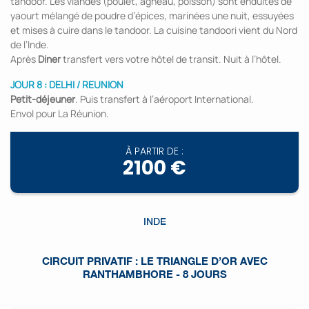
tandoor. Les viandes (poulet, agneau, poisson) sont enduites de
yaourt mélangé de poudre d’épices, marinées une nuit, essuyées
et mises à cuire dans le tandoor. La cuisine tandoori vient du Nord
de l’Inde.
Après
Diner
transfert vers votre hôtel de transit. Nuit à l’hôtel.
JOUR 8 : DELHI / REUNION
Petit-déjeuner
. Puis transfert à l’aéroport International.
Envol pour La Réunion.
À PARTIR DE :
2100 €
INDE
CIRCUIT PRIVATIF : LE TRIANGLE D’OR AVEC
RANTHAMBHORE - 8 JOURS