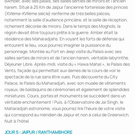
d’Amber, avec ses palais, ses salles serties de miroirs et l’ancien
harem. Situé à 25 Km de Jaipur l’ancienne forteresse des princes
(XVIème-XVIIème siècle) renferme de très belles pièces,
notamment la salle d’audience princière, et la salle de réception,
richement décorée de miroirs. Dans le temps des Moghols, la
région devait être toujours prête à la guerre. Amber était la
résidence des Maharadjahs. En voyant les forts de défense qui
entourent le lieu, vous pourrez imaginer la puissance du
personnage. Montée au Fort en Jeep visite du Palais avec ses
salles serties de miroirs et de l’ancien harem, véritable labyrinthe.
Déjeuner Libre. Après-midi, visite du « Hawa Mahal », le Palais des
Vents, façade qui permettait aux dames de la cours de voir le
spectacle de la rue sans être vues. Puis découverte du City
Palace, le Palais du Maharadjah, avec son musée de vêtements
royaux, de baldaquins de cérémonies et également de splendides
miniatures. Cours, portes et monuments se succèdent dans un
véritable enchantement ! Puis, à l’Observatoire de Jai Singh, le
Maharadjah astronome, vous pourrez lire l’heure de votre visite
qui correspond au méridien de Jaipur et non à celui de Greenwich.
Nuit à l’hôtel.
JOUR 5 : JAIPUR / RANTHAMBHORE