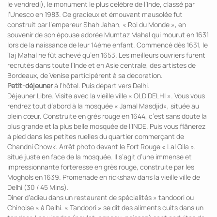
le vendredi), le monument le plus célèbre de l’Inde, classé par
l’Unesco en 1983. Ce gracieux et émouvant mausolée fut
construit par l’empereur Shah Jahan, « Roi du Monde », en
souvenir de son épouse adorée Mumtaz Mahal qui mourut en 1631
lors de la naissance de leur 14ème enfant. Commencé dès 1631, le
Taj Mahal ne fût achevé qu’en 1653. Les meilleurs ouvriers furent
recrutés dans toute l’Inde et en Asie centrale, des artistes de
Bordeaux, de Venise participèrent à sa décoration.
Petit-déjeuner
à l’hôtel. Puis départ vers Delhi.
Déjeuner Libre. Visite avec la vieille ville « OLD DELHI ». Vous vous
rendrez tout d’abord à la mosquée « Jamal Masdjid», située au
plein cœur. Construite en grès rouge en 1644, c’est sans doute la
plus grande et la plus belle mosquée de l’INDE. Puis vous flânerez
à pied dans les petites ruelles du quartier commerçant de
Chandni Chowk. Arrêt photo devant le Fort Rouge « Lal Qila »,
situé juste en face de la mosquée. Il s’agit d’une immense et
impressionnante forteresse en grès rouge, construite par les
Moghols en 1639. Promenade en rickshaw dans la vieille ville de
Delhi (30 / 45 Mins).
Diner d’adieu dans un restaurant de spécialités » tandoori ou
Chinoise « à Delhi. « Tandoori » se dit des aliments cuits dans un