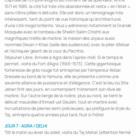
1571 et 1585, la cité fut très vite abandonnée et resta « en l’état »,
sans n’être pillée ni détruite. Elle est donc un témoignage très
intéressant, tant du point de vue historique qu’architectural,
d’une cité mogol brillante. Vous y admirerez notamment la Grande
Mosquée avec le tombeau de Sheikh Salim Chishti aux
magnifiques treillis de marbre, la maison des Joyaux aussi
nommée Diwan-I-Khas (salle des audiences) avec le pilier d’Akbar
et l’échiquier géant de la cour du Pachhis.
Déjeuner Libre. Arrivée à Agra dans l’après-midi. Si le temps le
permet, visite du Fort d’Agra (1565-1573). Cette gigantesque
forteresse de grès rouge fut entreprise par l’empereur Akbar.
Dressée au bord de la Yamuna, elle se présente comme une
savante alliance de puissance et d’élégance. C’est le lieu où Sha
Jahan finit ses jours, en contemplant tristement son rêve de
marbre. Sur l’autre berge de la rivière, plus au nord, se tient le
délicat mausolée d’Itimad-ud-Daulah, tout en marbre avec
incrustations de pierres semi-précieuses, qui préfigure le style du
Taj, entrepris quatre années plus tard, Nuit à l’hôtel.
JOUR 7 : AGRA / DELHI
Tôt le matin au lever du soleil, visite du Taj Mahal (attention fermé