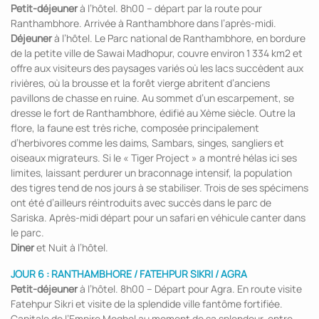
Petit-déjeuner
à l’hôtel. 8h00 – départ par la route pour
Ranthambhore. Arrivée à Ranthambhore dans l’après-midi.
Déjeuner
à l’hôtel. Le Parc national de Ranthambhore, en bordure
de la petite ville de Sawai Madhopur, couvre environ 1 334 km2 et
offre aux visiteurs des paysages variés où les lacs succèdent aux
rivières, où la brousse et la forêt vierge abritent d’anciens
pavillons de chasse en ruine. Au sommet d’un escarpement, se
dresse le fort de Ranthambhore, édifié au Xème siècle. Outre la
flore, la faune est très riche, composée principalement
d’herbivores comme les daims, Sambars, singes, sangliers et
oiseaux migrateurs. Si le « Tiger Project » a montré hélas ici ses
limites, laissant perdurer un braconnage intensif, la population
des tigres tend de nos jours à se stabiliser. Trois de ses spécimens
ont été d’ailleurs réintroduits avec succès dans le parc de
Sariska. Après-midi départ pour un safari en véhicule canter dans
le parc.
Diner
et Nuit à l’hôtel.
JOUR 6 : RANTHAMBHORE / FATEHPUR SIKRI / AGRA
Petit-déjeuner
à l’hôtel. 8h00 – Départ pour Agra. En route visite
Fatehpur Sikri et visite de la splendide ville fantôme fortifiée.
Capitale de l’Empire Moghol au moment de sa splendeur, entre