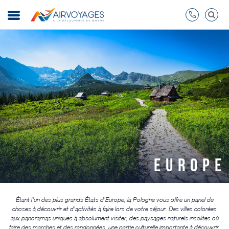
EUROPE
Étant l'un des plus grands États d'Europe, la Pologne vous offre un panel de
choses à découvrir et d’activités à faire lors de votre séjour. Des villes colorées
aux panoramas uniques à absolument visiter, des paysages naturels insolites où
faire des marches et des randonnées, une partie culturelle importante à découvrir,