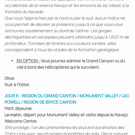
occidentale de la réserve Navajo et les environs du lac Mead, à la
frontière du Nevada.
Que vous l’approchiez par le nord ou par le sud, aucun indice ne
vous permet de déceler sa présence jusqu’à ce que vous vous
retrouviez soudainement au bord de l’abîme. Les gorges
déchiquetées et escarpées peuvent atteindre jusqu’à 1.600 m de
profondeur. Formées de strates aux couleurs variées, elles
correspondent à tous les stades de la formation géologique.
EN OPTION :
Vous pourrez admirer le Grand Canyon vu du
ciel à bord des hélicoptères qui le survolent.
Dîner.
Nuit à l’hôtel.
JOUR 6 : REGION DU GRAND CANYON / MONUMENT VALLEY / LAC
POWELL / REGION DE BRYCE CANYON
Petit déjeuner.
Le matin,
départ pour Monument Valley et visite depuis le Navajo
Welcome Center
.
Site protégé, l’un des phénomènes les plus extraordinaires des
Etats-Unis avec ses étranges monolithes de grès. Décor naturel