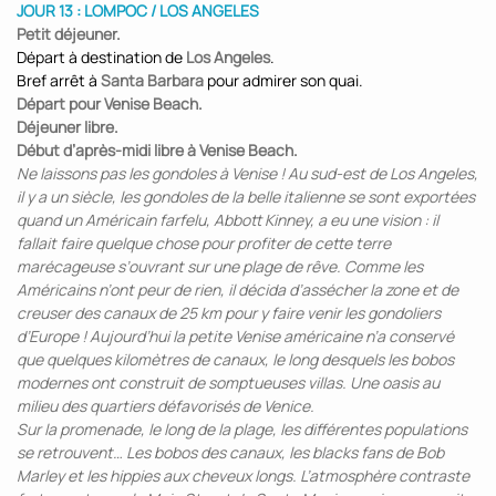
JOUR 13 : LOMPOC / LOS ANGELES
Petit déjeuner.
Départ à destination de
Los Angeles
.
Bref arrêt à
Santa Barbara
pour admirer son quai.
Départ pour Venise Beach.
Déjeuner libre.
Début d’après-midi libre à Venise Beach.
Ne laissons pas les gondoles à Venise ! Au sud-est de Los Angeles,
il y a un siècle, les gondoles de la belle italienne se sont exportées
quand un Américain farfelu, Abbott Kinney, a eu une vision : il
fallait faire quelque chose pour profiter de cette terre
marécageuse s’ouvrant sur une plage de rêve. Comme les
Américains n’ont peur de rien, il décida d’assécher la zone et de
creuser des canaux de 25 km pour y faire venir les gondoliers
d’Europe ! Aujourd’hui la petite Venise américaine n’a conservé
que quelques kilomètres de canaux, le long desquels les bobos
modernes ont construit de somptueuses villas. Une oasis au
milieu des quartiers défavorisés de Venice.
Sur la promenade, le long de la plage, les différentes populations
se retrouvent… Les bobos des canaux, les blacks fans de Bob
Marley et les hippies aux cheveux longs. L’atmosphère contraste