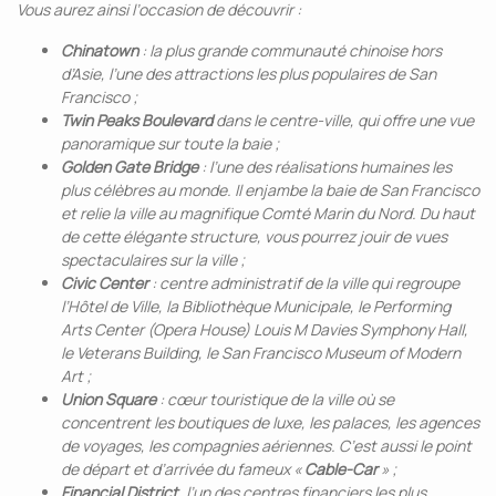
Vous aurez ainsi l’occasion de découvrir :
Chinatown
: la plus grande communauté chinoise hors
d’Asie, l’une des attractions les plus populaires de San
Francisco ;
Twin Peaks Boulevard
dans le centre-ville, qui offre une vue
panoramique sur toute la baie ;
Golden Gate Bridge
: l’une des réalisations humaines les
plus célèbres au monde. Il enjambe la baie de San Francisco
et relie la ville au magnifique Comté Marin du Nord. Du haut
de cette élégante structure, vous pourrez jouir de vues
spectaculaires sur la ville ;
Civic Center
: centre administratif de la ville qui regroupe
l’Hôtel de Ville, la Bibliothèque Municipale, le Performing
Arts Center (Opera House) Louis M Davies Symphony Hall,
le Veterans Building, le San Francisco Museum of Modern
Art ;
Union Square
: cœur touristique de la ville où se
concentrent les boutiques de luxe, les palaces, les agences
de voyages, les compagnies aériennes. C’est aussi le point
de départ et d’arrivée du fameux «
Cable-Car
» ;
Financial District
, l’un des centres financiers les plus