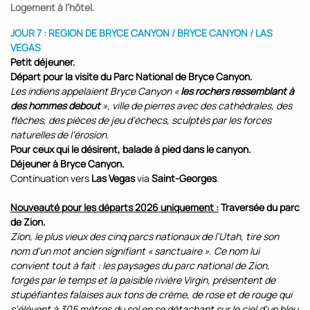
Logement à l’hôtel.
JOUR 7 : REGION DE BRYCE CANYON / BRYCE CANYON / LAS
VEGAS
Petit déjeuner.
Départ pour la visite du Parc National de Bryce Canyon.
Les indiens appelaient Bryce Canyon «
les rochers ressemblant à
des hommes debout
», ville de pierres avec des cathédrales, des
flèches, des pièces de jeu d’échecs, sculptés par les forces
naturelles de l’érosion.
Pour ceux qui le désirent, balade à pied dans le canyon.
Déjeuner à Bryce Canyon.
Continuation vers
Las Vegas
via
Saint-Georges
.
Nouveauté pour les départs 2026 uniquement :
Traversée du parc
de Zion.
Zion, le plus vieux des cinq parcs nationaux de l'Utah, tire son
nom d'un mot ancien signifiant « sanctuaire ». Ce nom lui
convient tout à fait : les paysages du parc national de Zion,
forgés par le temps et la paisible rivière Virgin, présentent de
stupéfiantes falaises aux tons de crème, de rose et de rouge qui
s'élèvent à 305 mètres du sol en se détachant sur le ciel d'un bleu