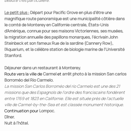
beauté très particulière.
Le petit plus :
Départ pour Pacific Grove en plus d'être une
magnifique route panoramique est une municipalité côtière dans
le comté de Monterey en Californie centrale, États-Unis
d'Amérique, connue pour ses maisons Victoriennes, ses musées,
la migration annuelle des papillons monarques, l'écrivain John
Steinbeck et son fameux Rue de la sardine (Cannery Row),
l'Aquarium, et la célèbre station de biologie marine de l'Université
Stanford.
Déjeuner dans un restaurant à Monterey.
Route vers la ville de
Carmel
et
arrêt photo à la mission San carlos
Borroméo del Rio Carmelo
.
La mission San Carlos Borroméo del río Carmelo est une des 21
missions que des Espagnols de l’ordre des franciscains fondèrent
entre 1769 et 1823 en Californie. Elle est située près de l’actuelle
ville de Carmel-by-the-Sea et est classée monument historique.
Continuation pour
Lompoc
.
Dîner.
Nuit à l’hôtel.