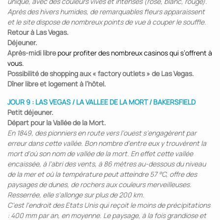
unique, avec des couleurs vives et intenses (rose, blanc, rouge).
Après des hivers humides, de remarquables fleurs apparaissent
et le site dispose de nombreux points de vue à couper le souffle.
Retour à Las Vegas.
Déjeuner.
Après-midi libre
pour profiter des nombreux casinos qui s’offrent à
vous.
Possibilité de shopping aux « factory outlets » de Las Vegas.
Dîner libre et logement à l’hôtel.
JOUR 9 : LAS VEGAS / LA VALLEE DE LA MORT / BAKERSFIELD
Petit déjeuner.
Départ pour la Vallée de la Mort.
En 1849, des pionniers en route vers l’ouest s’engagèrent par
erreur dans cette vallée. Bon nombre d’entre eux y trouvèrent la
mort d’où son nom de vallée de la mort. En effet cette vallée
encaissée, à l’abri des vents, à 86 mètres au-dessous du niveau
de la mer et où la température peut atteindre 57 °C, offre des
paysages de dunes, de rochers aux couleurs merveilleuses.
Resserrée, elle s'allonge sur plus de 200 km.
C'est l'endroit des Etats Unis qui reçoit le moins de précipitations
: 400 mm par an, en moyenne. Le paysage, à la fois grandiose et