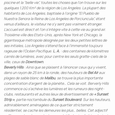
piscine et la "belle vie", toutes les choses que l'on trouve sur les
quelques 1.200 Km² de la région de Los Angeles. La plupart des
habitants de Los Angeles, baptisée à l'origine "El Pueblo de
Nuestra Senora la Reina de Los Angeles de Porciuncula", étant
venus d'ailleurs, le visiteur ne s'y sent pas vraiment étranger.
L'accueil est direct et l'on s'intègre vite à cette vie au grand air.
Troisième ville des Etats-Unis, après New York et Chicago, la
gigantesque métropole désignée par les deux petites lettres de
ses initiales, Los Angeles s’étend face à l’immensité toujours
rageuse de l’Océan Pacifique.
L. A.
: des centaines de kilomètres
carrés de lumières, avec pour centre les seuls gratte-ciels de la
ville, ceux de
Downtown
.
Beverly Hills
: Ainsi que se plaisent à l’énoncer ceux qui y vivent,
dans un rayon de 25 km à la ronde, des hauteurs de
Bel Air
aux
plages de sable blanc de
Malibu
, se trouve la plus importante
concentration d’argent de la planète… Cela se voit. Berverly Hills
commence où s’achève les lumières et les rumeurs des night-
clubs, restaurants et autres lieux de divertissement de
« Sunset
Strip »
, partie noctambule du
Sunset Boulevard
. Sur les hauteurs,
admirablement aménagées de ce quartier strictement
résidentiel, se cache les demeures les plus… belles. Cet adjectif