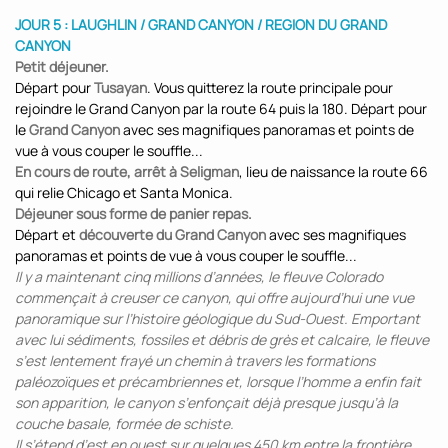
JOUR 5 : LAUGHLIN / GRAND CANYON / REGION DU GRAND
CANYON
Petit déjeuner.
Départ pour
Tusayan
. Vous quitterez la route principale pour
rejoindre le Grand Canyon par la route 64 puis la 180. Départ pour
le
Grand Canyon
avec ses magnifiques panoramas et points de
vue à vous couper le souffle...
En cours de route, arrêt à Seligman
, lieu de naissance la route 66
qui relie Chicago et Santa Monica.
Déjeuner sous forme de panier repas.
Départ et
découverte du Grand Canyon
avec ses magnifiques
panoramas et points de vue à vous couper le souffle...
Il y a maintenant cinq millions d’années, le fleuve Colorado
commençait à creuser ce canyon, qui offre aujourd’hui une vue
panoramique sur l’histoire géologique du Sud-Ouest. Emportant
avec lui sédiments, fossiles et débris de grès et calcaire, le fleuve
s’est lentement frayé un chemin à travers les formations
paléozoïques et précambriennes et, lorsque l’homme a enfin fait
son apparition, le canyon s’enfonçait déjà presque jusqu’à la
couche basale, formée de schiste.
Il s’étend d’est en ouest sur quelques 450 km entre la frontière