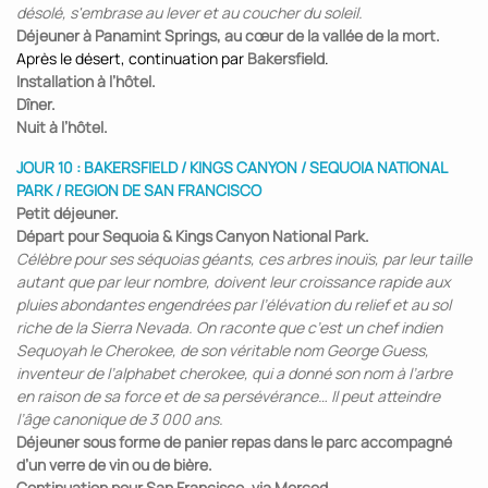
désolé, s'embrase au lever et au coucher du soleil.
Déjeuner à Panamint Springs, au cœur de la vallée de la mort.
Après le désert, continuation par
Bakersfield
.
Installation à l’hôtel.
Dîner.
Nuit à l’hôtel.
JOUR 10 : BAKERSFIELD / KINGS CANYON / SEQUOIA NATIONAL
PARK / REGION DE SAN FRANCISCO
Petit déjeuner.
Départ pour Sequoia & Kings Canyon National Park.
Célèbre pour ses séquoias géants, ces arbres inouïs, par leur taille
autant que par leur nombre, doivent leur croissance rapide aux
pluies abondantes engendrées par l’élévation du relief et au sol
riche de la Sierra Nevada. On raconte que c’est un chef indien
Sequoyah le Cherokee, de son véritable nom George Guess,
inventeur de l’alphabet cherokee, qui a donné son nom à l’arbre
en raison de sa force et de sa persévérance… Il peut atteindre
l’âge canonique de 3 000 ans.
Déjeuner sous forme de panier repas dans le parc accompagné
d’un verre de vin ou de bière.
Continuation pour San Francisco, via Merced.