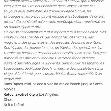
fortement avec la Main Street de Santa Monica, qui se poursuit
vers le sud sur 3 km pour pénétrer dans Venice. La mer est
toujours aussi belle mais les drapeaux Peace & Love, les
tatouages et les piercings ont remplacé les boutiques de luxe et
de surf. Ce qui n’était qu’un vaste marécage s’est transformé en
un temple hippie et afro.
On croise absolument tout et n’importe quoi à Venice Beach. Des
jongleurs, des chanteurs, des acrobates, des mimes, des
magiciens, des prophètes et des diseuses de bonne aventure…
Des hippies, des jeunes femmes en bikini et des sportifs sur les
terrains de basket et de handball construits sur le sable. Des gens
aux coiffures afro et multicolores, vêtus de façon étrange,
portant des tatouages hallucinants. Sans oublier les fanatiques
bodybuilders de Muscle Beach, un centre de musculation sur la
plage ! Il faut le voir pour y croire. Venice Beach ressemble à un
cirque réel.
Dans l’après-midi, balade à pied de Venice Beach jusqu’à Santa
Monica.
Retour à votre hôtel à
Los Angeles
.
Dîner.
Nuit à l’hôtel.