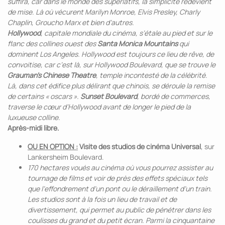
suffira, car dans le monde des superlatifs, la simplicité redevient
de mise. Là où vécurent Marilyn Monroe, Elvis Presley, Charly
Chaplin, Groucho Marx et bien d’autres.
Hollywood
, capitale mondiale du cinéma, s’étale au pied et sur le
flanc des collines ouest des
Santa Monica Mountains
qui
dominent Los Angeles. Hollywood est toujours ce lieu de rêve, de
convoitise, car c’est là, sur Hollywood Boulevard, que se trouve le
Grauman’s Chinese Theatre
, temple incontesté de la célébrité.
Là, dans cet édifice plus délirant que chinois, se déroule la remise
de certains « oscars ».
Sunset Boulevard
, bordé de commerces,
traverse le cœur d’Hollywood avant de longer le pied de la
luxueuse colline.
Après-midi libre.
OU EN OPTION :
Visite des studios de cinéma Universal
, sur
Lankersheim Boulevard.
170 hectares voués au cinéma où vous pourrez assister au
tournage de films et voir de près des effets spéciaux tels
que l’effondrement d’un pont ou le déraillement d’un train.
Les studios sont à la fois un lieu de travail et de
divertissement, qui permet au public de pénétrer dans les
coulisses du grand et du petit écran. Parmi la cinquantaine