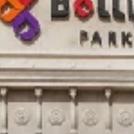
DUBAÏ EN 
SPÉCI
D'ATT
VEC ACCÈS 