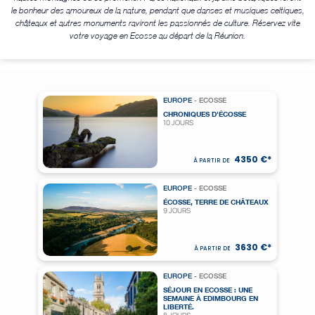
le bonheur des amoureux de la nature, pendant que danses et musiques celtiques,
châteaux et autres monuments raviront les passionnés de culture. Réservez vite
votre voyage en Ecosse au départ de la Réunion.
EUROPE
- ECOSSE
CHRONIQUES D'ÉCOSSE
10 JOURS
4350 €*
À PARTIR DE
EUROPE
- ECOSSE
ÉCOSSE, TERRE DE CHÂTEAUX
9 JOURS
3630 €*
À PARTIR DE
EUROPE
- ECOSSE
SÉJOUR EN ECOSSE : UNE
SEMAINE À EDIMBOURG EN
LIBERTÉ.