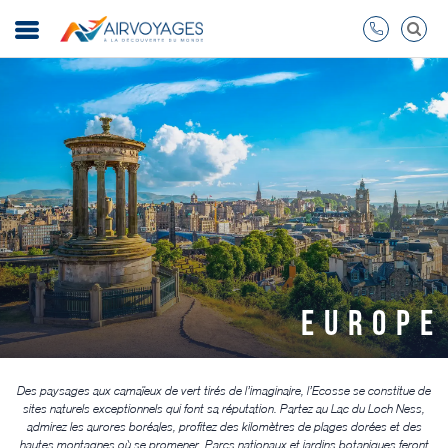
EUROPE
Des paysages aux camaïeux de vert tirés de l’imaginaire, l’Ecosse se constitue de
sites naturels exceptionnels qui font sa réputation. Partez au Lac du Loch Ness,
admirez les aurores boréales, profitez des kilomètres de plages dorées et des
hautes montagnes où se promener. Parcs nationaux et jardins botaniques feront