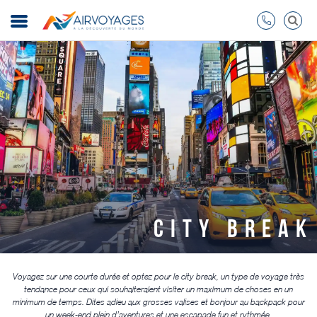
CITY BREAK
Voyagez sur une courte durée et optez pour le city break, un type de voyage très
tendance pour ceux qui souhaiteraient visiter un maximum de choses en un
minimum de temps. Dites adieu aux grosses valises et bonjour au backpack pour
un week-end plein d’aventures et une escapade fun et rythmée.