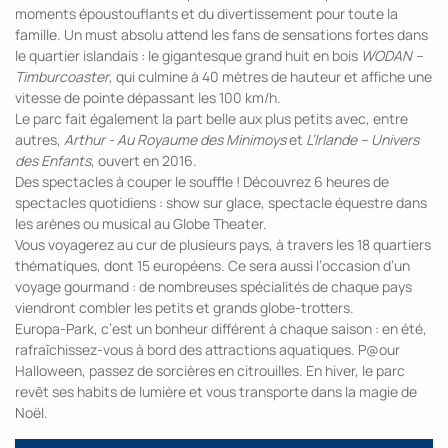
moments époustouflants et du divertissement pour toute la
famille. Un must absolu attend les fans de sensations fortes dans
le quartier islandais : le gigantesque grand huit en bois
WODAN –
Timburcoaster
, qui culmine à 40 mètres de hauteur et affiche une
vitesse de pointe dépassant les 100 km/h.
Le parc fait également la part belle aux plus petits avec, entre
autres,
Arthur - Au Royaume des Minimoys
et
L’Irlande – Univers
des Enfants
, ouvert en 2016.
Des spectacles à couper le souffle ! Découvrez 6 heures de
spectacles quotidiens : show sur glace, spectacle équestre dans
les arènes ou musical au Globe Theater.
Vous voyagerez au cur de plusieurs pays, à travers les 18 quartiers
thématiques, dont 15 européens. Ce sera aussi l’occasion d’un
voyage gourmand : de nombreuses spécialités de chaque pays
viendront combler les petits et grands globe-trotters.
Europa-Park, c’est un bonheur différent à chaque saison : en été,
rafraîchissez-vous à bord des attractions aquatiques. P@our
Halloween, passez de sorcières en citrouilles. En hiver, le parc
revêt ses habits de lumière et vous transporte dans la magie de
Noël.