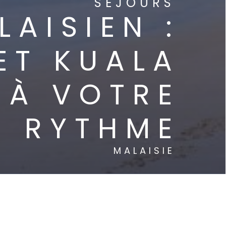
SÉJOURS
AISIEN :
ET KUALA
 À VOTRE
RYTHME
MALAISIE
À PARTIR DE :
1770 €