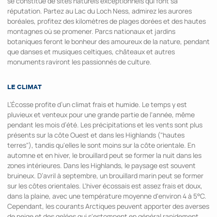
se constitue de sites naturels exceptionnels qui font sa
réputation. Partez au Lac du Loch Ness, admirez les aurores
boréales, profitez des kilomètres de plages dorées et des hautes
montagnes où se promener. Parcs nationaux et jardins
botaniques feront le bonheur des amoureux de la nature, pendant
que danses et musiques celtiques, châteaux et autres
monuments raviront les passionnés de culture.
LE CLIMAT
L’Écosse profite d’un climat frais et humide. Le temps y est
pluvieux et venteux pour une grande partie de l'année, même
pendant les mois d’été. Les précipitations et les vents sont plus
présents sur la côte Ouest et dans les Highlands ("hautes
terres"), tandis qu'elles le sont moins sur la côte orientale. En
automne et en hiver, le brouillard peut se former la nuit dans les
zones intérieures. Dans les Highlands, le paysage est souvent
bruineux. D’avril à septembre, un brouillard marin peut se former
sur les côtes orientales. L'hiver écossais est assez frais et doux,
dans la plaine, avec une température moyenne d'environ 4 à 5°C.
Cependant, les courants Arctiques peuvent apporter des averses
de neige et des gelées qui s'estompent en général rapidement.