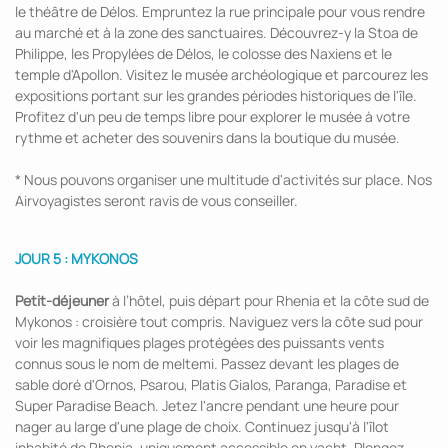
le théâtre de Délos. Empruntez la rue principale pour vous rendre
au marché et à la zone des sanctuaires. Découvrez-y la Stoa de
Philippe, les Propylées de Délos, le colosse des Naxiens et le
temple d'Apollon. Visitez le musée archéologique et parcourez les
expositions portant sur les grandes périodes historiques de l'île.
Profitez d'un peu de temps libre pour explorer le musée à votre
rythme et acheter des souvenirs dans la boutique du musée.
* Nous pouvons organiser une multitude d'activités sur place. Nos
Airvoyagistes seront ravis de vous conseiller.
JOUR 5 : MYKONOS
Petit-déjeuner
à l’hôtel, puis départ pour Rhenia et la côte sud de
Mykonos : croisière tout compris. Naviguez vers la côte sud pour
voir les magnifiques plages protégées des puissants vents
connus sous le nom de meltemi. Passez devant les plages de
sable doré d'Ornos, Psarou, Platis Gialos, Paranga, Paradise et
Super Paradise Beach. Jetez l'ancre pendant une heure pour
nager au large d'une plage de choix. Continuez jusqu'à l'îlot
inhabité de Rhenia, uniquement accessible en yacht. Plongez