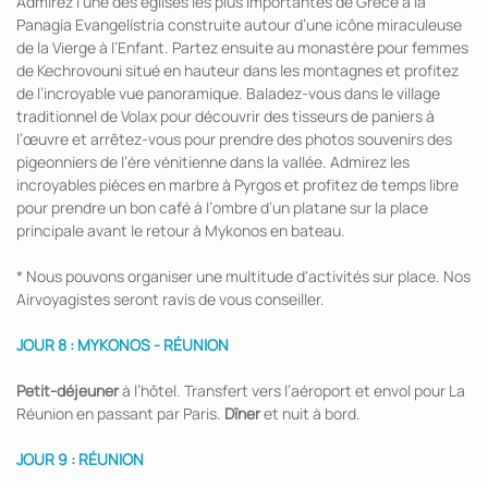
Admirez l’une des églises les plus importantes de Grèce à la
Panagía Evangelístria construite autour d’une icône miraculeuse
de la Vierge à l’Enfant. Partez ensuite au monastère pour femmes
de Kechrovouni situé en hauteur dans les montagnes et profitez
de l’incroyable vue panoramique. Baladez-vous dans le village
traditionnel de Volax pour découvrir des tisseurs de paniers à
l’œuvre et arrêtez-vous pour prendre des photos souvenirs des
pigeonniers de l’ère vénitienne dans la vallée. Admirez les
incroyables pièces en marbre à Pyrgos et profitez de temps libre
pour prendre un bon café à l’ombre d’un platane sur la place
principale avant le retour à Mykonos en bateau.
* Nous pouvons organiser une multitude d'activités sur place. Nos
Airvoyagistes seront ravis de vous conseiller.
JOUR 8 : MYKONOS - RÉUNION
Petit-déjeuner
à l’hôtel. Transfert vers l’aéroport et envol pour La
Réunion en passant par Paris.
Dîner
et nuit à bord.
JOUR 9 : RÉUNION