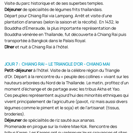
Visite du parc historique et de ses superbes temples.
Déjeuner
de spécialités de légumes frits thaïlandais.
Départ pour Chiang Rai via Lampang. Arrêt et visite d’une
plantation d’ananas (selon la saison et la récolte). En 1432, le
Bouddha d'Émeraude, la plus importante représentation de
Bouddha vénérée en Thaïlande, fut découverte à Chiang Rai puis
transportée à Bangkok dans le Palais Royal.
Dîner
et nuit à Chiang Rai à l’hôtel.
JOUR 7 : CHIANG RAI – LE TRIANGLE D'OR - CHIANG MAI
Petit-déjeuner
à l’hôtel. Visite de la célèbre région du Triangle
d'Or. Départ à la rencontre du « peuple des collines » vivant sur les
hauteurs arborées du Nord de la Thaïlande. Le matin, profitez d’un
moment d’échange et de partage avec les tribus Akha et Yao.
Ces peuples représentent aujourd’hui des minorités ethniques qui
vivent principalement de l’agriculture (pavot, riz mais aussi divers
légumes comme le piment et le soja) et de l’artisanat (tissus,
broderies).
Déjeuner
de spécialités de riz sauté aux ananas.
Promenade en pirogue sur la rivière Mae Kok. Rencontre des
tribus Karen. Les Karens ont su préserver leurs croyances et rites