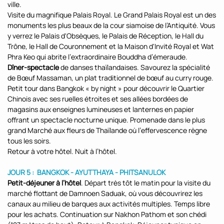
ville.
Visite du magnifique Palais Royal. Le Grand Palais Royal est un des
monuments les plus beaux de la cour siamoise de l’Antiquité. Vous
y verrez le Palais d'Obsèques, le Palais de Réception, le Hall du
Trône, le Hall de Couronnement et la Maison d'Invité Royal et Wat
Phra Keo qui abrite l’extraordinaire Bouddha d’émeraude.
Dîner-spectacle
de danses thaïlandaises. Savourez la spécialité
de Bœuf Massaman, un plat traditionnel de bœuf au curry rouge.
Petit tour dans Bangkok « by night » pour découvrir le Quartier
Chinois avec ses ruelles étroites et ses allées bordées de
magasins aux enseignes lumineuses et lanternes en papier
offrant un spectacle nocturne unique. Promenade dans le plus
grand Marché aux fleurs de Thaïlande où l’effervescence règne
tous les soirs.
Retour à votre hôtel. Nuit à l’hôtel.
JOUR 5 : BANGKOK - AYUTTHAYA - PHITSANULOK
Petit-déjeuner à l’hôtel
. Départ très tôt le matin pour la visite du
marché flottant de Damnoen Saduak, où vous découvrirez les
canaux au milieu de barques aux activités multiples. Temps libre
pour les achats. Continuation sur Nakhon Pathom et son chédi