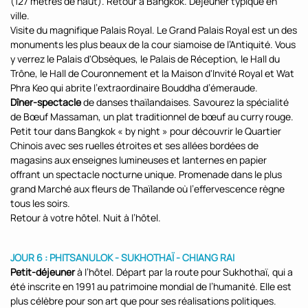
(127 mètres de haut). Retour à Bangkok. Déjeuner typique en
ville.
Visite du magnifique Palais Royal. Le Grand Palais Royal est un des
monuments les plus beaux de la cour siamoise de l’Antiquité. Vous
y verrez le Palais d'Obsèques, le Palais de Réception, le Hall du
Trône, le Hall de Couronnement et la Maison d'Invité Royal et Wat
Phra Keo qui abrite l’extraordinaire Bouddha d’émeraude.
Dîner-spectacle
de danses thaïlandaises. Savourez la spécialité
de Bœuf Massaman, un plat traditionnel de bœuf au curry rouge.
Petit tour dans Bangkok « by night » pour découvrir le Quartier
Chinois avec ses ruelles étroites et ses allées bordées de
magasins aux enseignes lumineuses et lanternes en papier
offrant un spectacle nocturne unique. Promenade dans le plus
grand Marché aux fleurs de Thaïlande où l’effervescence règne
tous les soirs.
Retour à votre hôtel. Nuit à l’hôtel.
JOUR 6 : PHITSANULOK - SUKHOTHAÏ - CHIANG RAI
Petit-déjeuner
à l’hôtel. Départ par la route pour Sukhothaï, qui a
été inscrite en 1991 au patrimoine mondial de l’humanité. Elle est
plus célèbre pour son art que pour ses réalisations politiques.