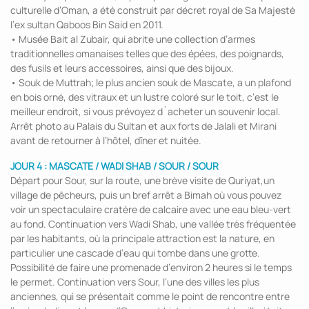
culturelle d’Oman, a été construit par décret royal de Sa Majesté
l’ex sultan Qaboos Bin Said en 2011.
• Musée Bait al Zubair, qui abrite une collection d’armes
traditionnelles omanaises telles que des épées, des poignards,
des fusils et leurs accessoires, ainsi que des bijoux.
• Souk de Muttrah; le plus ancien souk de Mascate, a un plafond
en bois orné, des vitraux et un lustre coloré sur le toit, c’est le
meilleur endroit, si vous prévoyez d´acheter un souvenir local.
Arrêt photo au Palais du Sultan et aux forts de Jalali et Mirani
avant de retourner à l’hôtel, dîner et nuitée.
JOUR 4 : MASCATE / WADI SHAB / SOUR / SOUR
Départ pour Sour, sur la route, une brève visite de Quriyat,un
village de pêcheurs, puis un bref arrêt a Bimah où vous pouvez
voir un spectaculaire cratère de calcaire avec une eau bleu-vert
au fond. Continuation vers Wadi Shab, une vallée très fréquentée
par les habitants, où la principale attraction est la nature, en
particulier une cascade d’eau qui tombe dans une grotte.
Possibilité de faire une promenade d’environ 2 heures si le temps
le permet. Continuation vers Sour, l’une des villes les plus
anciennes, qui se présentait comme le point de rencontre entre