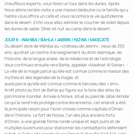
chauffeurs experts, vous ferez un tour dans les dunes. Après
Nous allons rendre visite a une maison bédouine où la famille qui y
habite vous offrira un café et vous racontera la vie quotidienne
dans le désert. Enfin vous allez admirez le coucher de soleil depuis
les dunes de sable. Dîner et nuit au camp dans le désert.
JOUR 6 : WAHIBA / BAHLA / JABRIN / NIZWA / MASCATE
Du désert doré de Wahiba au «château de Jebrin», vieux de 350
ans, qui était un centre d’enseignement du droit islamique, de
l’histoire, de la langue arabe, de la médecine et de l’astrologie.
Vous continuez ensuite vers Bahla, appelée «Madinat Al Sahar» -
La ville de la magie parce qu’elle est connue comme la maison des
mythes et des légendes de la magie, et
aussi parce qu’elle est connue comme le berceau des «Jinn».
Arrêt photo au fort de Bahla qui figure sur la liste des sites du
patrimoine mondial. Arrivée à Nizwa, situé au pied de Jabal Akhdar
ce qui la rend très protégé contre les ennemis, cet endroit a été
la principale raison pour l’avoir choisie comme capitale d’Oman
dans l’histoire. Le fort de Nizwa, l’un des plus anciens forts
d’Oman, a une grande forme ronde unique et sept puits et de
multiples ouvertures pour stationner les combattants défendant
le fort. le Fort a été construit par l’Imam Sultan Bin Saif Al Y`aribi