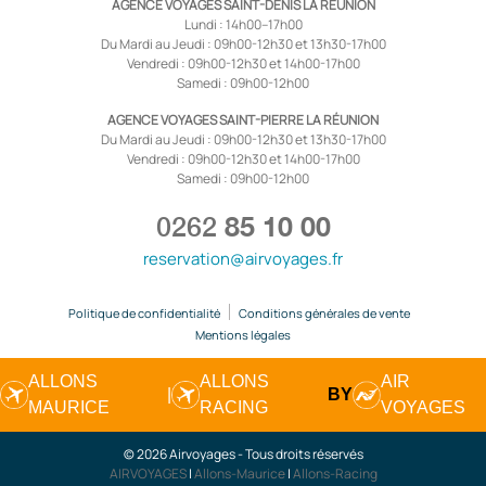
AGENCE VOYAGES SAINT-DENIS LA RÉUNION
Lundi : 14h00–17h00
Du Mardi au Jeudi : 09h00-12h30 et 13h30-17h00
Vendredi : 09h00-12h30 et 14h00-17h00
Samedi : 09h00-12h00
AGENCE VOYAGES SAINT-PIERRE LA RÉUNION
Du Mardi au Jeudi : 09h00-12h30 et 13h30-17h00
Vendredi : 09h00-12h30 et 14h00-17h00
Samedi : 09h00-12h00
0262
85 10 00
reservation@airvoyages.fr
Politique de confidentialité
Conditions générales de vente
Mentions légales
ALLONS
ALLONS
AIR
|
BY
MAURICE
RACING
VOYAGES
© 2026 Airvoyages - Tous droits réservés
AIRVOYAGES
|
Allons-Maurice
|
Allons-Racing