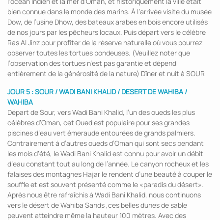
l’océan Indien et la mer d’Oman, et historiquement la ville était
bien connue dans le monde des marins. À l’arrivée visite du musée
Dow, de l’usine Dhow, des bateaux arabes en bois encore utilisés
de nos jours par les pêcheurs locaux. Puis départ vers le célèbre
Ras Al Jinz pour profiter de la réserve naturelle où vous pourrez
observer toutes les tortues pondeuses. (Veuillez noter que
l’observation des tortues n’est pas garantie et dépend
entièrement de la générosité de la nature) Dîner et nuit à SOUR
JOUR 5 : SOUR / WADI BANI KHALID / DESERT DE WAHIBA /
WAHIBA
Départ de Sour, vers Wadi Bani Khalid, l’un des oueds les plus
célèbres d’Oman, cet Oued est populaire pour ses grandes
piscines d’eau vert émeraude entourées de grands palmiers.
Contrairement à d’autres oueds d’Oman qui sont secs pendant
les mois d’été, le Wadi Bani Khalid est connu pour avoir un débit
d’eau constant tout au long de l’année. Le canyon rocheux et les
falaises des montagnes Hajar le rendent d’une beauté à couper le
souffle et est souvent présenté comme le «paradis du désert».
Après nous être rafraîchis à Wadi Bani Khalid, nous continuons
vers le désert de Wahiba Sands ,ces belles dunes de sable
peuvent atteindre même la hauteur 100 mètres. Avec des