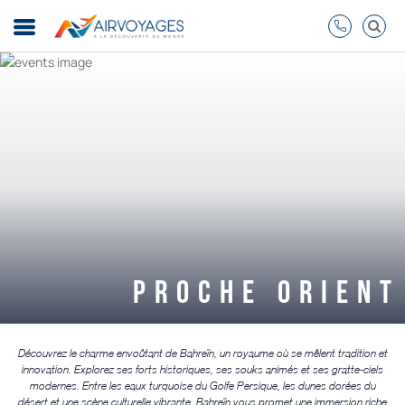
PROCHE ORIENT
Découvrez le charme envoûtant de Bahreïn, un royaume où se mêlent tradition et
innovation. Explorez ses forts historiques, ses souks animés et ses gratte-ciels
modernes. Entre les eaux turquoise du Golfe Persique, les dunes dorées du
désert et une scène culturelle vibrante, Bahreïn vous promet une immersion riche