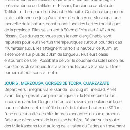
présaharienne du Tafilalet et Rissani, l’ancienne capitale du
Tafilalet et berceau de la dynastie Alaouite. Continuation par une
piste sablonneuse jusqu’aux pieds des dunes de Merzouga, une
merveille de la nature, constituant l'une des fiertés touristiques
de la province. Elles se situent à 50km d'Erfoud et à 40km de
Rissani. Ces dunes connues sous le nom d'erg Chebbi sont
réputées pour leurs vertus thérapeutiques surtout pour des cas
rhumatismaux. Elles atteignent parfois la hauteur de 100m, et
s'étendent sur plus de 30km de longueur. Plusieurs oasis
entourent ce site . Possibilité de voir le coucher du soleil selon les
conditions climatiques. Installation au Bivouac Standard. Dîner
berbère et nuit sous la tente.
JOUR 6 : MERZOUGA, GORGES DE TODRA, OUARZAZATE
Départ vers Tineghir, via le Ksar de Touroug et Tinejdad. Arrêt
avant les gorges et vue panoramique sur la Palmeraie du Jorf.
Incursion dans les Gorges de Todra à travers un couloir bordé de
hautes falaises, étroit défilé bordé de falaises hautes de 300 m,
l'une des curiosités les plus impressionnantes du sud marocain.
Déjeuner découverte de la cuisine berbère. Départ sur la route
des Mille Kasbahs tout au long de la vallée du Dadés en traversant