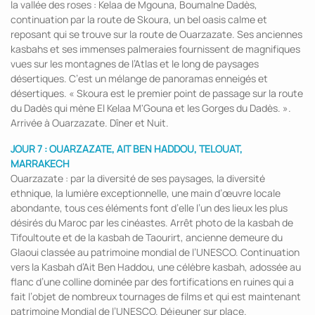
la vallée des roses : Kelaa de Mgouna, Boumalne Dadès,
continuation par la route de Skoura, un bel oasis calme et
reposant qui se trouve sur la route de Ouarzazate. Ses anciennes
kasbahs et ses immenses palmeraies fournissent de magnifiques
vues sur les montagnes de l’Atlas et le long de paysages
désertiques. C’est un mélange de panoramas enneigés et
désertiques. « Skoura est le premier point de passage sur la route
du Dadès qui mène El Kelaa M'Gouna et les Gorges du Dadès. ».
Arrivée à Ouarzazate. Dîner et Nuit.
JOUR 7 : OUARZAZATE, AIT BEN HADDOU, TELOUAT,
MARRAKECH
Ouarzazate : par la diversité de ses paysages, la diversité
ethnique, la lumière exceptionnelle, une main d’œuvre locale
abondante, tous ces éléments font d’elle l’un des lieux les plus
désirés du Maroc par les cinéastes. Arrêt photo de la kasbah de
Tifoultoute et de la kasbah de Taourirt, ancienne demeure du
Glaoui classée au patrimoine mondial de l’UNESCO. Continuation
vers la Kasbah d’Ait Ben Haddou, une célèbre kasbah, adossée au
flanc d’une colline dominée par des fortifications en ruines qui a
fait l’objet de nombreux tournages de films et qui est maintenant
patrimoine Mondial de l’UNESCO. Déjeuner sur place.