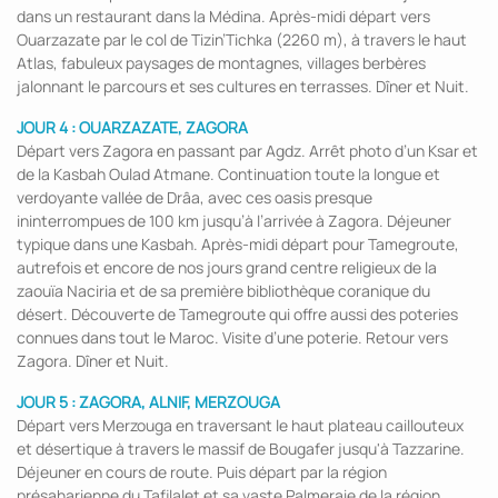
dans un restaurant dans la Médina. Après-midi départ vers
Ouarzazate par le col de Tizin’Tichka (2260 m), à travers le haut
Atlas, fabuleux paysages de montagnes, villages berbères
jalonnant le parcours et ses cultures en terrasses. Dîner et Nuit.
JOUR 4 : OUARZAZATE, ZAGORA
Départ vers Zagora en passant par Agdz. Arrêt photo d’un Ksar et
de la Kasbah Oulad Atmane. Continuation toute la longue et
verdoyante vallée de Drâa, avec ces oasis presque
ininterrompues de 100 km jusqu’à l’arrivée à Zagora. Déjeuner
typique dans une Kasbah. Après-midi départ pour Tamegroute,
autrefois et encore de nos jours grand centre religieux de la
zaouïa Naciria et de sa première bibliothèque coranique du
désert. Découverte de Tamegroute qui offre aussi des poteries
connues dans tout le Maroc. Visite d’une poterie. Retour vers
Zagora. Dîner et Nuit.
JOUR 5 : ZAGORA, ALNIF, MERZOUGA
Départ vers Merzouga en traversant le haut plateau caillouteux
et désertique à travers le massif de Bougafer jusqu'à Tazzarine.
Déjeuner en cours de route. Puis départ par la région
présaharienne du Tafilalet et sa vaste Palmeraie de la région