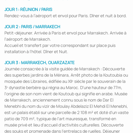
JOUR 1 : RÉUNION / PARIS
Rendez-vous à l’aéroport et envol pour Paris. Dîner et nuit à bord.
JOUR 2 : PARIS / MARRAKECH
Petit-déjeuner. Arrivée à Paris et envol pour Marrakech. Arrivée à
l'aéroport de Marrakech.
Accueil et transfert par votre correspondant sur place puis
installation à l’hôtel. Dîner et Nuit.
JOUR 3 : MARRAKECH, OUARZAZATE
Journée consacrée à la visite guidée de Marrakech : Découverte
des superbes jardins de la Ménara, Arrêt photo de la Koutoubia ou
mosquée des Libraires, édifiée au XIIᵉ siècle par le souverain de la
3ᵉ dynastie berbère qui régna au Maroc. D'une hauteur de 77m,
l'origine de son nom vient de Koutoub qui signifie en arabe. Musée
de Marrakech, anciennement connu sous le nom de Dar El
Menebhi du nom du vizir de Moulay Abdelaziz El Mehdi El Menebhi,
est un palais établi sur une parcelle de 2 108 m² et doté d'un vaste
patio de 709 m², typique de l'art mauresque, transformé en
musée privé et lieu d'accueil d'activités culturelles. Découverte
des souks et promenade dans l'entrelacs de ruelles. Déjeuner