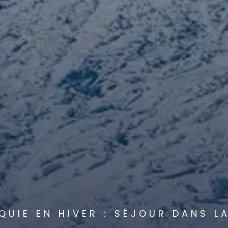
QUIE EN HIVER : SÉJOUR DANS 