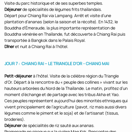
Visite du parc historique et de ses superbes temples.
Déjeuner
de spécialités de légumes frits thaïlandais.
Départ pour Chiang Rai via Lampang. Arrêt et visite d’une
plantation d’ananas (selon la saison et la récolte). En 1432, le
Bouddha d'Émeraude, la plus importante représentation de
Bouddha vénérée en Thaïlande, fut découverte à Chiang Rai puis
transportée à Bangkok dans le Palais Royal.
Dîner
et nuit à Chiang Rai à l’hôtel.
JOUR 7 : CHIANG RAI – LE TRIANGLE D'OR - CHIANG MAI
Petit-déjeuner
à l’hôtel. Visite de la célèbre région du Triangle
d'Or. Départ à la rencontre du « peuple des collines » vivant sur les
hauteurs arborées du Nord de la Thaïlande. Le matin, profitez d’un
moment d’échange et de partage avec les tribus Akha et Yao.
Ces peuples représentent aujourd’hui des minorités ethniques qui
vivent principalement de l’agriculture (pavot, riz mais aussi divers
légumes comme le piment et le soja) et de l’artisanat (tissus,
broderies).
Déjeuner
de spécialités de riz sauté aux ananas.
Promenade en pirogue sur la rivière Mae Kok. Rencontre des