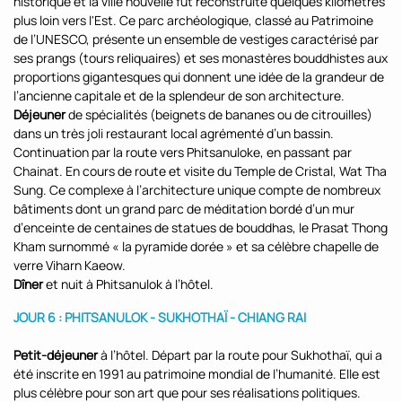
historique et la ville nouvelle fut reconstruite quelques kilomètres
plus loin vers l'Est. Ce parc archéologique, classé au Patrimoine
de l’UNESCO, présente un ensemble de vestiges caractérisé par
ses prangs (tours reliquaires) et ses monastères bouddhistes aux
proportions gigantesques qui donnent une idée de la grandeur de
l’ancienne capitale et de la splendeur de son architecture.
Déjeuner
de spécialités (beignets de bananes ou de citrouilles)
dans un très joli restaurant local agrémenté d’un bassin.
Continuation par la route vers Phitsanuloke, en passant par
Chainat. En cours de route et visite du Temple de Cristal, Wat Tha
Sung. Ce complexe à l’architecture unique compte de nombreux
bâtiments dont un grand parc de méditation bordé d’un mur
d’enceinte de centaines de statues de bouddhas, le Prasat Thong
Kham surnommé « la pyramide dorée » et sa célèbre chapelle de
verre Viharn Kaeow.
Dîner
et nuit à Phitsanulok à l’hôtel.
JOUR 6 : PHITSANULOK - SUKHOTHAÏ - CHIANG RAI
Petit-déjeuner
à l’hôtel. Départ par la route pour Sukhothaï, qui a
été inscrite en 1991 au patrimoine mondial de l’humanité. Elle est
plus célèbre pour son art que pour ses réalisations politiques.