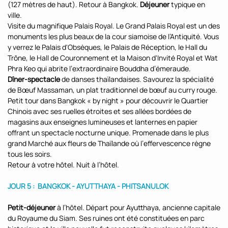
(127 mètres de haut). Retour à Bangkok.
Déjeuner
typique en
ville.
Visite du magnifique Palais Royal. Le Grand Palais Royal est un des
monuments les plus beaux de la cour siamoise de l’Antiquité. Vous
y verrez le Palais d'Obsèques, le Palais de Réception, le Hall du
Trône, le Hall de Couronnement et la Maison d'Invité Royal et Wat
Phra Keo qui abrite l’extraordinaire Bouddha d’émeraude.
Dîner-spectacle
de danses thaïlandaises. Savourez la spécialité
de Bœuf Massaman, un plat traditionnel de bœuf au curry rouge.
Petit tour dans Bangkok « by night » pour découvrir le Quartier
Chinois avec ses ruelles étroites et ses allées bordées de
magasins aux enseignes lumineuses et lanternes en papier
offrant un spectacle nocturne unique. Promenade dans le plus
grand Marché aux fleurs de Thaïlande où l’effervescence règne
tous les soirs.
Retour à votre hôtel. Nuit à l’hôtel.
JOUR 5 : BANGKOK - AYUTTHAYA - PHITSANULOK
Petit-déjeuner
à l’hôtel. Départ pour Ayutthaya, ancienne capitale
du Royaume du Siam. Ses ruines ont été constituées en parc