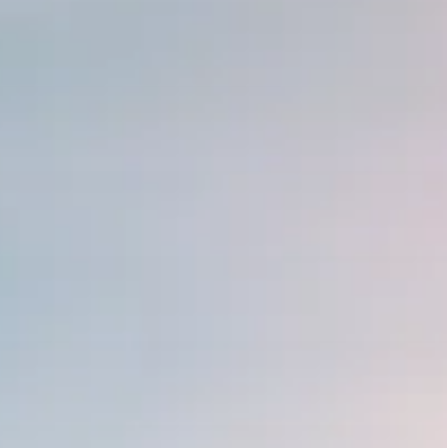
INORITES
CHINE