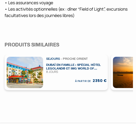
• Les assurances voyage
• Les activités optionnelles (ex : dîner “Field of Light”, excursions
facultatives lors des journées libres)
PRODUITS SIMILAIRES
SEJOURS
- PROCHE ORIENT
DUBAÏ EN FAMILLE : SPÉCIAL HÔTEL
LEGOLAND® ET IMG WORLD OF
8 JOURS
ADVENTURE (D'OCTOBRE À MAI)
2350 €
À PARTIR DE