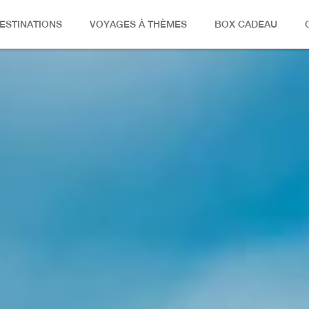
PACK
ESTINATIONS
VOYAGES À THÈMES
BOX CADEAU
ESTIVA
VOCO
WORLD I
HÔTEL 5
D