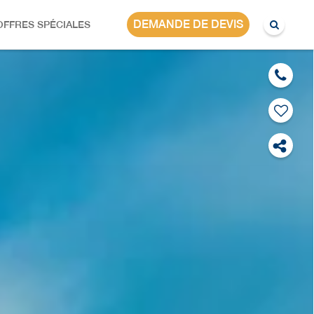
AGE DUO
DEMANDE DE DEVIS
OFFRES SPÉCIALES
L DUBAÏ :
 MONACO
SLANDS &
 ÉTOILES
OWNTOWN
DUBAI